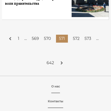
воли правительства
1
…
569
570
571
572
573
…
642
О нас
Контакты