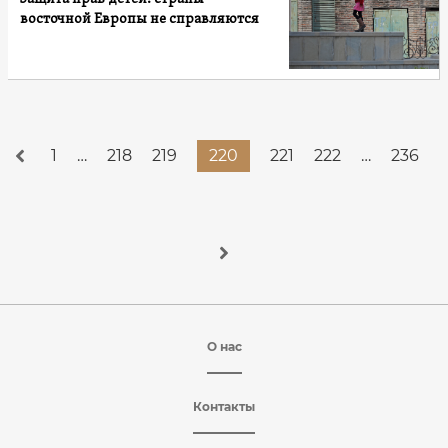
восточной Европы не справляются
1
…
218
219
220
221
222
…
236
О нас
Контакты