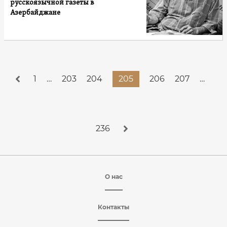
русскоязычной газеты в
Азербайджане
1
…
203
204
205
206
207
…
236
О нас
Контакты