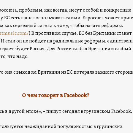
росоюза, проблемы, как всегда, несут с собой и конкретные
 у ЕС есть шанс воспользоваться ими. Евросоюз может прин
м как серьезный сигнал к тому, чтобы начать реформы.
htmusic.com/
) В противном случае, ЕС без Британии станет
. И если он не пойдет на радикальные реформы, единствен
играет, будет Россия. Для России слабая Британия и слабый
то, что надо.
то она с выходом Британии из ЕС потеряла важного сторон
О чем говорят в Facebook?
 в другой эпохе», – пишут сегодня в грузинском Facebook.
 пользуется неожиданной популярностью в грузинских