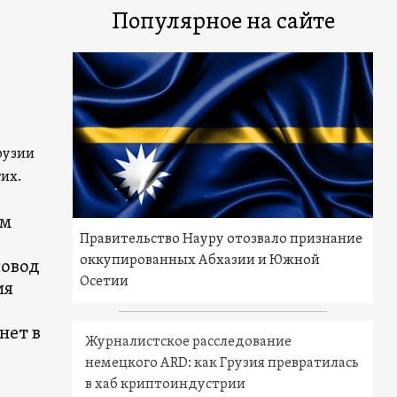
Популярное на сайте
рузии
их.
им
Правительство Науру отозвало признание
оккупированных Абхазии и Южной
повод
Осетии
ия
нет в
Журналистское расследование
немецкого ARD: как Грузия превратилась
в хаб криптоиндустрии