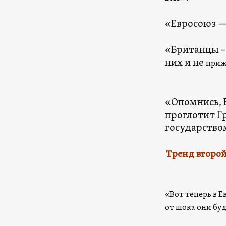
«Евросоюз 
«Британцы –
них и не
приж
«Опомнись, 
проглотит Г
государст
Тренд второй.
«Вот теперь в Е
от шока они бу