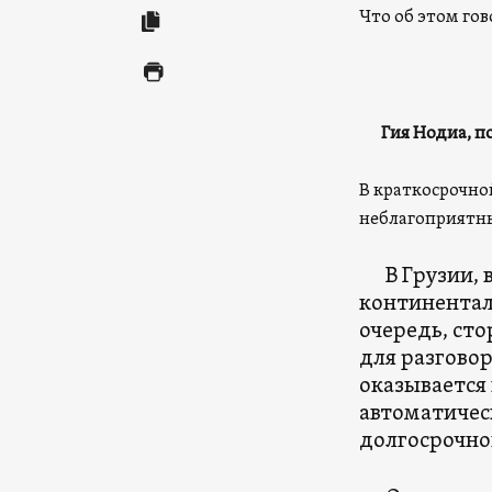
Что об этом гов
Гия Нодиа, по
В краткосрочно
неблагоприятны
В Грузии, в
континентал
очередь, сто
для разгово
оказывается
автоматическ
долгосрочной