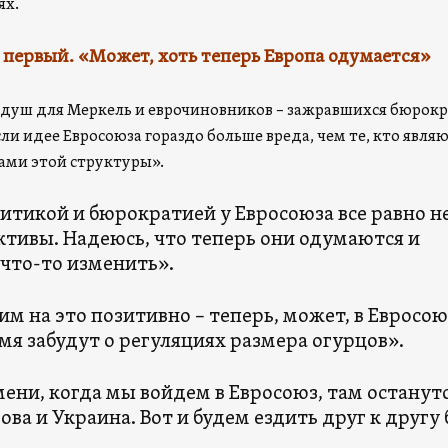
етях.
 первый. «Может, хоть теперь Европа одумается»
душ для Меркель и еврочиновников – зажравшихся бюрокр
и идее Евросоюза гораздо больше вреда, чем те, кто явля
гами этой структуры».
итикой и бюрократией у Евросоюза все равно н
ктивы. Надеюсь, что теперь они одумаются и
что-то изменить».
на это позитивно – теперь, может, в Евросою
емя забудут о регуляциях размера огурцов».
ени, когда мы войдем в Евросоюз, там останут
ва и Украина. Вот и будем ездить друг к другу 