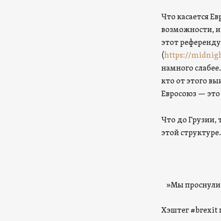
Что касается Ев
возможности, и
этот референду
(
https://midnig
намного слабее
кто от этого вы
Евросоюз — это 
Что до Грузии, 
этой структуре.
»Мы проснулись
Хэштег #brexit