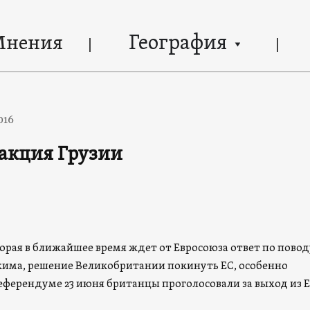
География
Мнения
016
Реакция Грузии
торая в ближайшее время ждет от Евросоюза ответ по повод
жима, решение Великобритании покинуть ЕС, особенно
референдуме 23 июня британцы проголосовали за выход из Е