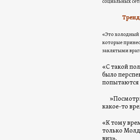
социальных с
Тренд
«Это холодный 
которые принесл
заклятыми вра
«С такой пол
было перспе
попытаются 
»Посмотрим 
какое-то вр
«К тому врем
только Молдо
виз».