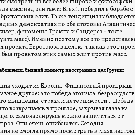
 смотреть на все более широко и философски,
да масс над элитами: Brexit победил в борьбе с
 британских элит. Та же тенденция наблюдается
адных демократиях по обе стороны Атлантиче
ример, феномены Трампа и Сандерса – тоже
унта масс). Именно поэтому все это представля
я проекта Евросоюза в целом, так как этот про
 был проектом этих самых элит против масс.
абишвили, бывший министр иностранных дел Грузии:
ния уходит из Европы! Финансовый проигрыш
лавное другое: это победа эгоизма, безрассудств
го мышления, страха и нетерпимости… Победа 
что возвращаясь в прошлое, закрывая глаза на
щего, самоизолируясь можно защититься от
гроз. Они очень ошибаются. Сегодня
ния не смогла прямо посмотреть в глаза насто