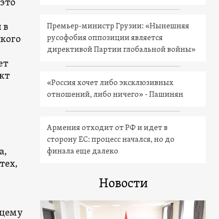
 это
 в
Премьер-министр Грузии: «Нынешняя
русофобия оппозиции является
ского
директивой Партии глобальной войны»
ет
ект
«Россия хочет либо эксклюзивных
отношений, либо ничего» - Пашинян
Армения отходит от РФ и идет в
сторону ЕС: процесс начался, но до
а,
финала еще далеко
тех,
Новости
ящему