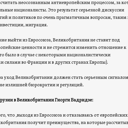
я считать неосознанным антиевропейским процессом, за к
льные националисты. Это результат серьезной дискуссии
ий и политиков по очень прагматичным вопросам, таким 
нвестиции, миграция.
ие выйти из Евросоюза, Великобритания не ставит под
опейские ценности и не стремится изменить отношение к
это было в случае с некоторыми националистически
 силами во Франции и в других странах Европы).
за уход Великобритании должен стать серьезным сигналом
не излишней бюрократии и регуляций.
рузии в Великобритании Гиорги Бадридзе:
го, что ,выходя из Евросоюза и отказываясь от европейских
икобритания получит преимущества, на которые рассчитыв