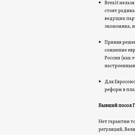
Brexit нельз
стоят радика
ведущих парт
экономика, и
Приняв решен
сомнение евр
России (как 
настроенными
Для Евросою
реформ в пла
Бывший посол Г
Нет гарантии то
регуляций, Вел