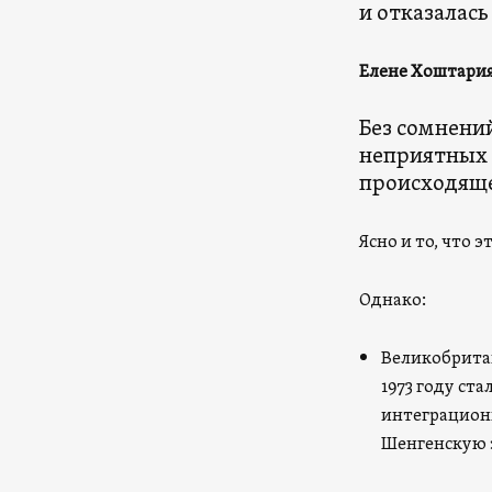
и отказалась
Елене Хоштария
Без сомнений
неприятных 
происходяще
Ясно и то, что 
Однако:
Великобритан
1973 году ст
интеграционн
Шенгенскую з