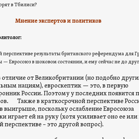
орят в Тбилиси?
Мнение экспертов и политиков
литолог:
й перспективе результаты британского референдума для Г
 — Евросоюз в шоковом состоянии, и ему сейчас не до друг
 отличие от Великобритании (но подобно друг
ьным нациям), евроскептик — это, в первую
ронник России. Поэтому у последних появится 
ров. Также в краткосрочной перспективе Росс
 в выигрыше, поскольку ослабление Евросоюза
и играет ей на руку (хотя усиливает оно ее или 
 перспективe – это другой вопрос).