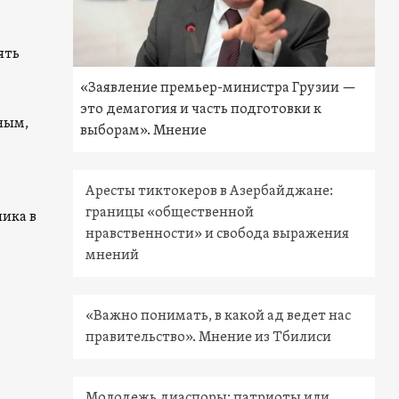
ять
«Заявление премьер-министра Грузии —
это демагогия и часть подготовки к
ным,
выборам». Мнение
Аресты тиктокеров в Азербайджане:
границы «общественной
ника в
нравственности» и свобода выражения
мнений
«Важно понимать, в какой ад ведет нас
правительство». Мнение из Тбилиси
Молодежь диаспоры: патриоты или