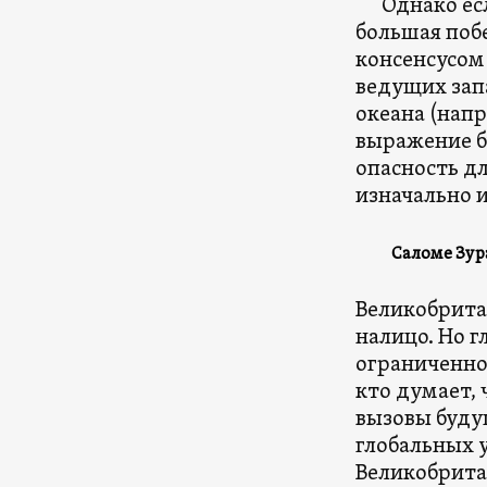
Однако если
большая побе
консенсусом
ведущих зап
океана (нап
выражение б
опасность дл
изначально и
Саломе Зур
Великобрита
налицо. Но г
ограниченно
кто думает, 
вызовы буду
глобальных у
Великобрита