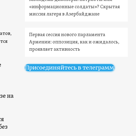
«информационные солдаты»? Скрытая
миссия лагеря в Азербайджане
атов,
Первая сессия нового парламента
ются
Армении: оппозиция, как и ожидалось,
проявляет активность
е
Присоединяйтесь в телеграмм
зе на
ся
без