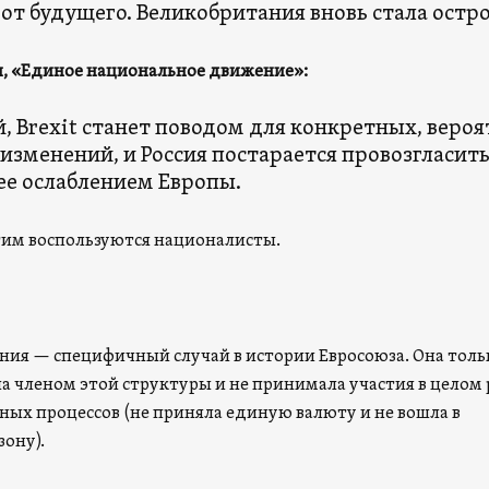
 от будущего. Великобритания вновь стала остр
, «Единое национальное движение»:
, Brexit станет поводом для конкретных, вероя
изменений, и Россия постарается провозгласит
е ослаблением Европы.
этим воспользуются националисты.
ия — специфичный случай в истории Евросоюза. Она толь
ала членом этой структуры и не принимала участия в целом
ых процессов (не приняла единую валюту и не вошла в
ону).