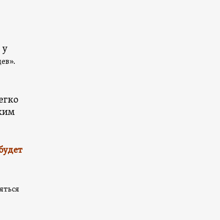
 у
йцев».
егко
ским
будет
яться