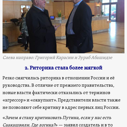
Слева направо: Григорий Карасин и Зураб Абашидзе
2. Риторика стала более мягкой
Резко смягчилась риторика в отношении России и её
руководства. В отличие от прежнего правительства,
новые власти фактически отказались от терминов
«агрессор» и «оккупант». Представители власти также
не позволяют себе критику в адрес первых лиц России.
«
Зачем я стану критиковать Путина, если у нас есть
Саакашвили. Где логика?
» — заявил создатель и в то