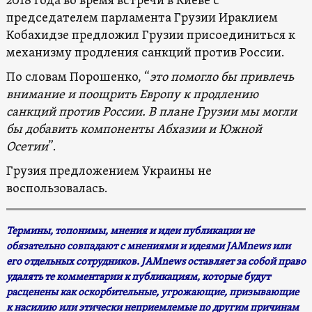
2018 года во время встречи в Киеве с
председателем парламента Грузии Ираклием
Кобахидзе предложил Грузии присоединиться к
механизму продления санкций против России.
По словам Порошенко, “
это помогло бы привлечь
внимание и поощрить Европу к продлению
санкций против России. В плане Грузии мы могли
бы добавить компоненты Абхазии и Южной
Осетии
”.
Грузия предложением Украины не
воспользовалась.
Термины, топонимы, мнения и идеи публикации не
обязательно совпадают с мнениями и идеями JAMnews или
его отдельных сотрудников. JAMnews оставляет за собой право
удалять те комментарии к публикациям, которые будут
расценены как оскорбительные, угрожающие, призывающие
к насилию или этически неприемлемые по другим причинам