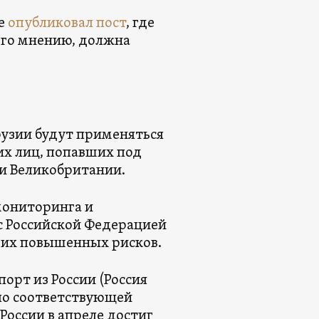
е
опубликовал пост
, где
его мнению, должна
рузии будут применяться
х лиц, попавших под
и Великобритании.
мониторинга и
 Российской Федерацией
гих повышенных рисков.
орт из России (Россия
ало соответствующей
России в апреле достиг