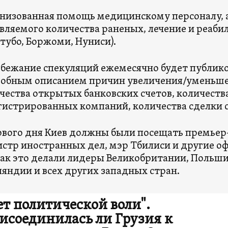
низованная помощь медицинскому персоналу, а
вляемого количества раненых, лечение и реабил
тубо, Боржоми, Нуниси).
збежание спекуляций ежемесячно будет публико
обным описанием причин увеличения/уменьшен
чества открытых банковских счетов, количеств
гистрированных компаний, количества сделки 
рвого дня Киев должны были посещать премьер
стр иностранных дел, мэр Тбилиси и другие о
как это делали лидеры Великобритании, Польши,
яндии и всех других западных стран.
ет политической воли".
исоединилась ли Грузия к