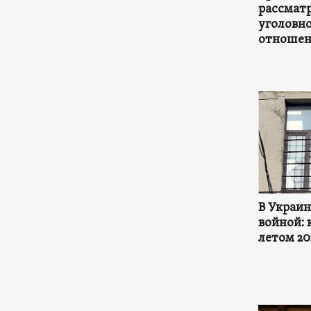
рассмат
уголовно
отношени
В Украи
войной: 
летом 20