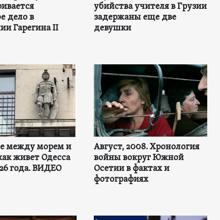
ривается
убийства учителя в Грузии
е дело в
задержаны еще две
и Гарегина II
девушки
не между морем и
Август, 2008. Хронология
как живет Одесса
войны вокруг Южной
26 года. ВИДЕО
Осетии в фактах и
фотографиях