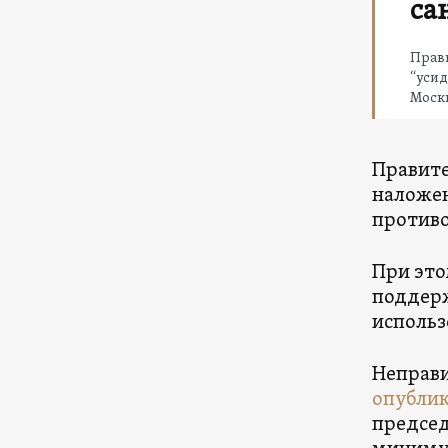
са
Прави
“усид
Москв
Правите
наложен
против
При это
поддерж
использ
Неправи
опублик
председ