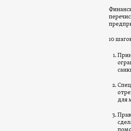
Финанси
перечис
предпри
10 шаго
Прин
огра
санк
Спец
отре
для 
Прав
сдел
помо