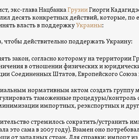
ст, экс-глава Нацбанка
Грузии
Гиорги Кадагидз
лил десять конкретных действий, которые, по 
нять власть в поддержку
Украины
:
в, чтобы действительно поддержать Украину:
ять закон, согласно которому на территории Г
ничения в отношении физических и юридически
ции Соединенных Штатов, Европейского Союза 
иальным нормативным актом создать группу 
гулировать таможенные процедуры/контроль с
минимизации импортных, реэкспортных и дру
ительство стремилось сократить/устранить имп
ала это сама в 2007 году). Взамен оно потребов
щи от западных стран. Для справки: импорт из 