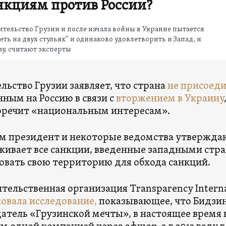
нкциям против России?
тельство Грузии и после начала войны в Украине пытается
еть на двух стульях” и одинаково удовлетворить и Запад, и
у, считают эксперты
льство Грузии заявляет, что страна
не присоед
ным на Россию в связи с
вторжением в Украину
оречит «национальным интересам».
м президент и некоторые ведомства утвержда
ивает все санкции, введенные западными стра
овать свою территорию для обхода санкций.
тельственная организация Transparency Interna
овала исследование,
показывающее, что Бидзи
атель «Грузинской мечты», в настоящее время в