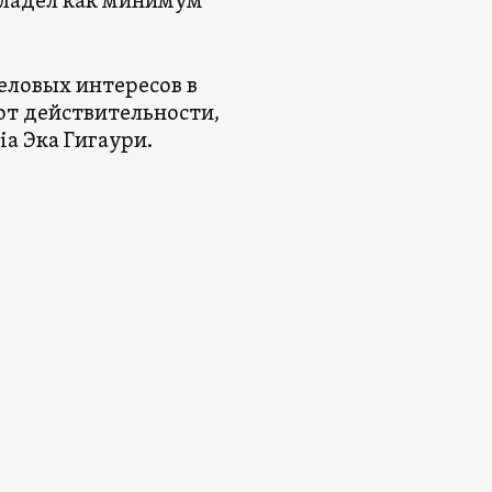
 владел как минимум
деловых интересов в
уют действительности,
ia Эка Гигаури.