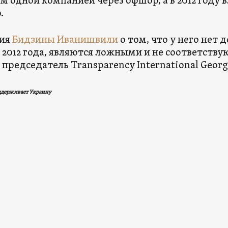
 одной компанией через офшор, а в 2012 году
.
ия
Бидзины Иванишвили
о том, что у него нет 
с 2012 года, являются ложными и не соответств
 председатель Transparency International Georg
ддерживает Украину