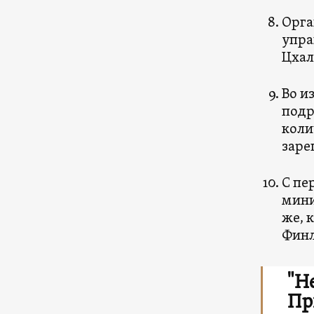
Орга
упра
Цхал
Во и
подр
коли
заре
С пе
мини
же, 
Финл
"Н
Пр