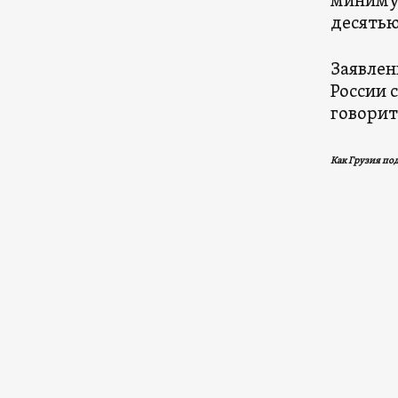
минимум
десятью
Заявлен
России 
говорит
Как Грузия по