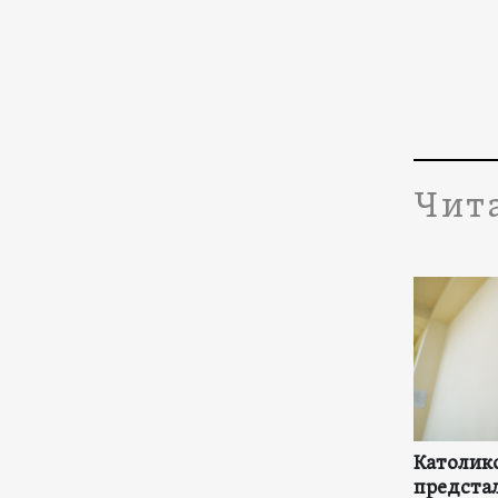
Чит
Католико
предстал