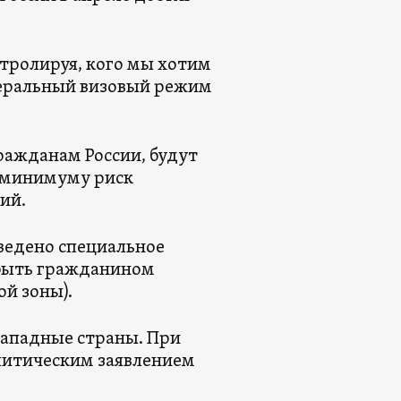
нтролируя, кого мы хотим
иберальный визовый режим
ражданам России, будут
к минимуму риск
ий.
ведено специальное
 быть гражданином
й зоны).
западные страны. При
литическим заявлением