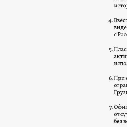
исто
Ввес
виде
с Ро
Плас
акти
испо
При 
огра
Груз
Офиц
отсу
без 