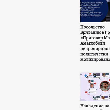
Посольство
Британии в Гр
«Приговор Мз
Амаглобели
непропорцион
политически
мотивирован
Нападение на