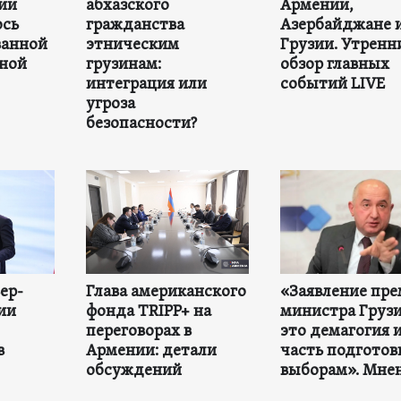
зии
абхазского
Армении,
ось
гражданства
Азербайджане 
ванной
этническим
Грузии. Утренн
ной
грузинам:
обзор главных
интеграция или
событий LIVE
угроза
безопасности?
ер-
Глава американского
«Заявление пре
ии
фонда TRIPP+ на
министра Груз
переговорах в
это демагогия 
в
Армении: детали
часть подготов
обсуждений
выборам». Мне