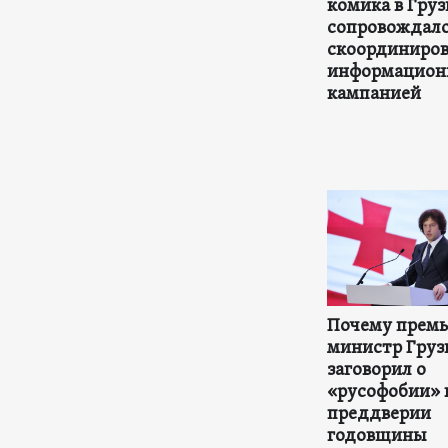
комика в Гру
сопровождал
скоординиро
информацион
кампанией
Почему премь
министр Груз
заговорил о
«русофобии» 
преддверии
годовщины