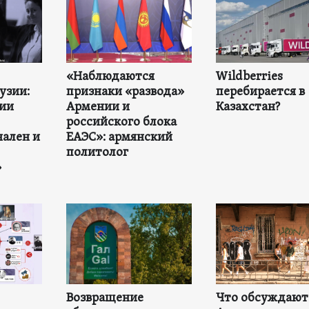
«Наблюдаются
Wildberries
узии:
признаки «развода»
перебирается в
ии
Армении и
Казахстан?
российского блока
ален и
ЕАЭС»: армянский
политолог
»
Возвращение
Что обсуждают