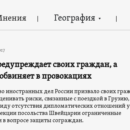
География
Мнения
017
редупреждает своих граждан, а
обвиняет в провокациях
о иностранных дел России призвало своих гра
енивать риски, связанные с поездкой в Грузию,
виду отсутствия дипломатических отношений у
секции посольства Швейцарии ограниченные
 в вопросе защиты сограждан.