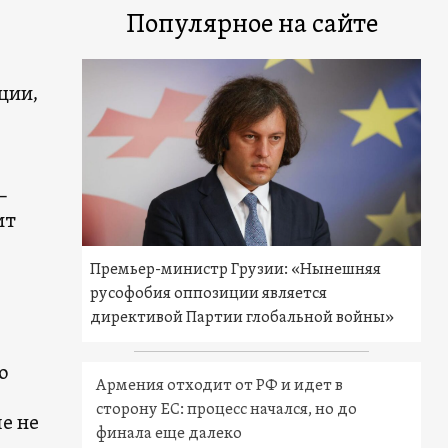
Популярное на сайте
ции,
–
ит
Премьер-министр Грузии: «Нынешняя
русофобия оппозиции является
директивой Партии глобальной войны»
о
Армения отходит от РФ и идет в
сторону ЕС: процесс начался, но до
е не
финала еще далеко