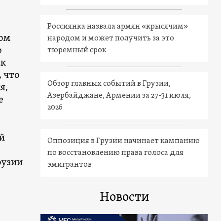
Россиянка назвала армян «крысячим»
вом
народом и может получить за это
о
тюремный срок
 к
, что
Обзор главных событий в Грузии,
я,
Азербайджане, Армении за 27-31 июля,
е
2026
й
Оппозиция в Грузии начинает кампанию
по восстановлению права голоса для
рузии
эмигрантов
Новости