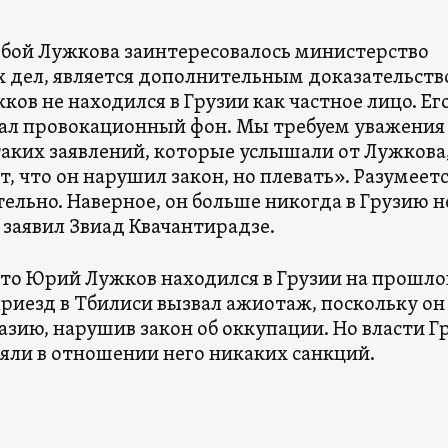
дьбой Лужкова заинтересовалось министерство
 дел, является дополнительным доказательст
жков не находился в Грузии как частное лицо. Ег
вал провокационный фон. Мы требуем уважения
 таких заявлений, которые услышали от Лужкова
, что он нарушил закон, но плевать». Разумеетс
ельно. Наверное, он больше никогда в Грузию н
 заявил Звиад Квачантирадзе.
то Юрий Лужков находился в Грузии на прошло
приезд в Тбилиси вызвал ажиотаж, поскольку он
зию, нарушив закон об оккупации. Но власти Г
яли в отношении него никаких санкций.