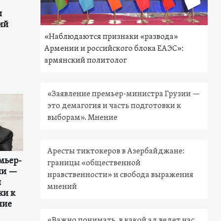
и
ий
«Наблюдаются признаки «развода»
Армении и российского блока ЕАЭС»:
армянский политолог
«Заявление премьер-министра Грузии —
это демагогия и часть подготовки к
выборам». Мнение
Аресты тиктокеров в Азербайджане:
мьер-
границы «общественной
ии —
нравственности» и свобода выражения
и
мнений
ки к
ние
«Важно понимать, в какой ад ведет нас