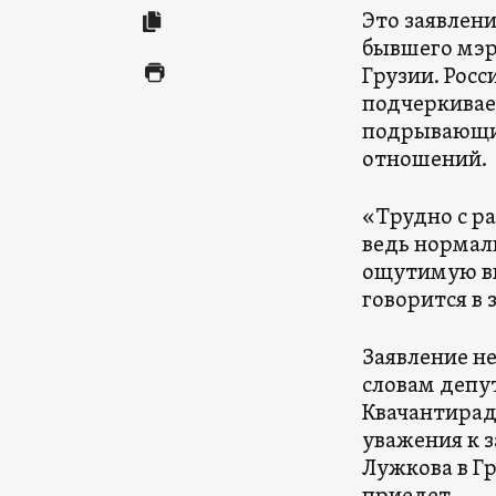
Это заявлен
бывшего мэр
Грузии. Рос
подчеркивае
подрывающие
отношений.
«Трудно с р
ведь нормал
ощутимую вы
говорится в
Заявление не
словам депу
Квачантирадз
уважения к з
Лужкова в Г