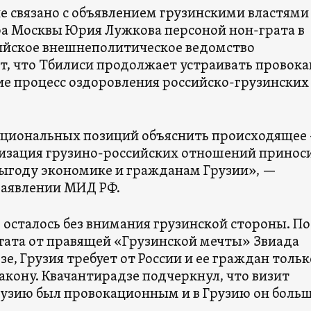
ие связано с объявлением грузинскими властями
а Москвы Юрия Лужкова персоной нон-грата в
сийское внешнеполитическое ведомство
т, что Тбилиси продолжает устраивать провока
 процесс оздоровления российско-грузинских
ациональных позиций объяснить происходящее 
изация грузино-российских отношений принос
году экономике и гражданам Грузии», —
 заявлении МИД РФ.
 осталось без внимания грузинской стороны. По
тата от правящей «Грузинской мечты» Звиада
е, Грузия требует от России и ее граждан тольк
акону. Квачантирадзе подчеркнул, что визит
рузию был провокационным и в Грузию он больш