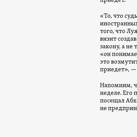
приедет.
«То, что су
иностранных
того, что Лу
визит созда
закону, а не
«он понимает
это возмутит
приедет», —
Напомним, ч
неделе. Его 
посещал Абха
не предприн