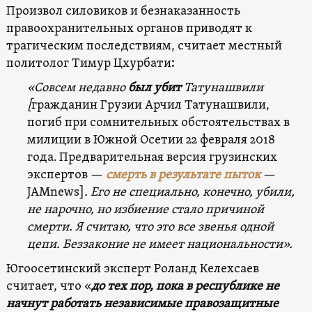
Произвол силовиков и безнаказанность
правоохранительных органов приводят к
трагическим последствиям, считает местный
политолог Тимур Цхурбати
:
«Совсем недавно
был убит
Татунашвили
[
гражданин Грузии Арчил Татунашвили,
погиб при сомнительных обстоятельствах в
милиции в Южной Осетии 22 февраля 2018
года. Предварительная версия грузинских
экспертов —
смерть в результате пыток
—
JAMnews]
. Его не специально, конечно, убили,
не нарочно, но избиение стало причиной
смерти. Я считаю, что это все звенья одной
цепи. Беззаконие не имеет национальности».
Югоосетинский эксперт Роланд Келехсаев
считает, что «
до тех пор, пока в республике не
начнут работать независимые правозащитные