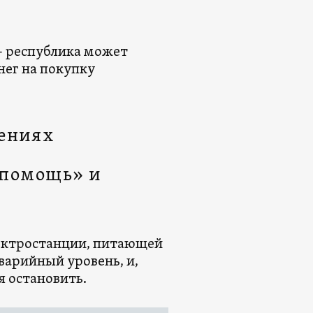
– республика может
енег на покупку
шениях
 помощь» и
ектростанции, питающей
аварийный уровень, и,
я остановить.