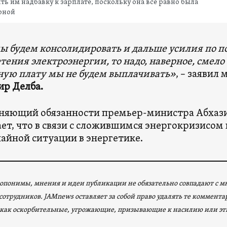
ть им надбавку к зарплате, поскольку она все равно была
рной
ы будем консолидировать и дальше усилия по по
тения электроэнергии, то надо, наверное, смело с
ную плату мы не будем выплачивать»
, – заявил
р Делба.
лняющий обязанности премьер-министра Абхаз
ет, что в связи с сложившимся энергокризисом
айной ситуации в энергетике.
опонимы, мнения и идеи публикации не обязательно совпадают с 
сотрудников. JAMnews оставляет за собой право удалять те коммент
как оскорбительные, угрожающие, призывающие к насилию или эт