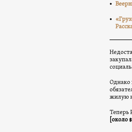
Веерн
«Груз
Расск
Недоста
закупал
социал
Однако 
обязате
жилую н
Теперь 
[около $