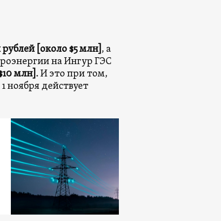
 рублей [около $5 млн]
, а
троэнергии на Ингур ГЭС
$10 млн]
. И это при том,
 1 ноября действует