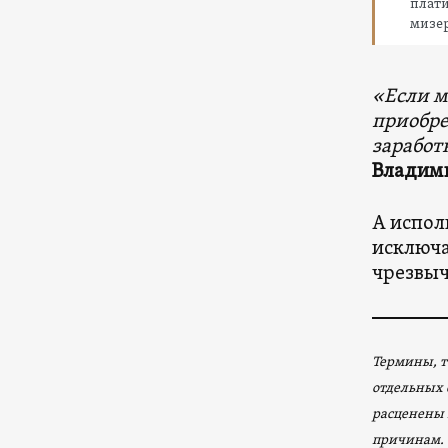
плати
мизе
«Если м
приобре
заработ
Владими
А испо
исключа
чрезвыч
Термины, т
отдельных 
расценены 
причинам.