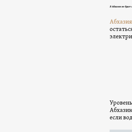
В Абхазии не будет 
Абхазия
остаться
электри
Уровень
Абхазию
если во