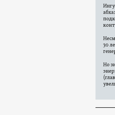
Ингу
абха
подк
конт
Несм
30 л
гене
Но з
энер
(гла
увел