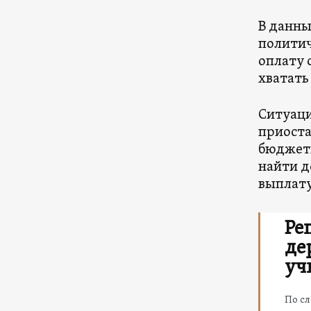
В данны
политич
оплату 
хватать
Ситуаци
приоста
бюджетн
найти д
выплату
Ре
де
уч
По сл