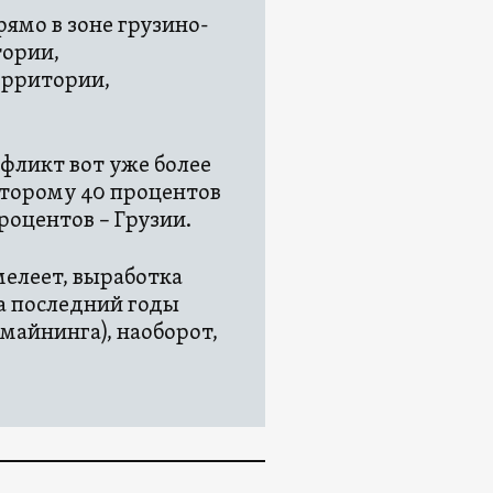
ямо в зоне грузино-
тории,
ерритории,
фликт вот уже более
оторому 40 процентов
процентов – Грузии.
мелеет, выработка
за последний годы
майнинга), наоборот,