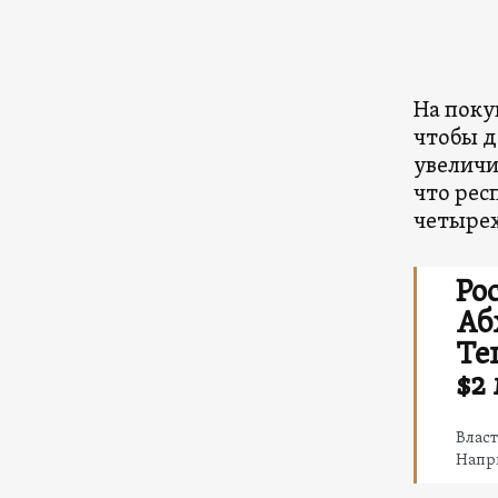
На поку
чтобы д
увеличи
что рес
четырех
Ро
Аб
Те
$2
Влас
Напри