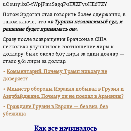
uOeu1yib2I-tWpjPm1SagqP0EXZFy0HE6TZY
Потом Эрдоган стал говорить более сдержанно, в
таком ключе, что «
в Турции независимый суд, и
решение будет принимать он
».
Сразу после возвращения Брансона в США
несколько улучшилось соотношение лиры к
доллару: было около 6,07 лиры за один доллар —
стало 5,61 лиры за доллар.
•
Комментарий. Почему Трамп никому не
доверяет?
•
Министр обороны Израиля побывал в Грузии и
Азербайджане. Почему он не поехал в Армению?
•
Граждане Грузии в Европе — без виз, без
убежища
Как все начиналось