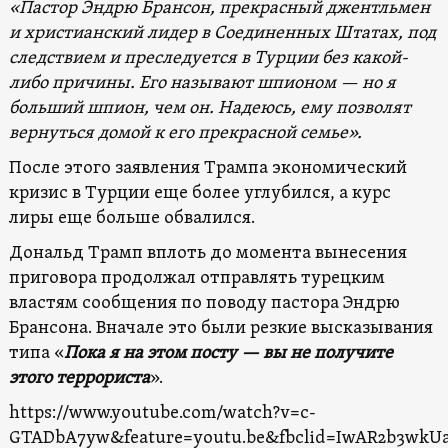
«Пастор Эндрю Брансон, прекрасный джентльмен
и христианский лидер в Соединенных Штатах, под
следствием и преследуется в Турции без какой-
либо причины. Его называют шпионом — но я
больший шпион, чем он. Надеюсь, ему позволят
вернуться домой к его прекрасной семье».
После этого заявления Трампа экономический
кризис в Турции еще более углубился, а курс
лиры еще больше обвалился.
Дональд Трамп вплоть до момента вынесения
приговора продолжал отправлять турецким
властям сообщения по поводу пастора Эндрю
Брансона. Вначале это были резкие высказывания
типа «
Пока я на этом посту — вы не получите
этого террориста
».
https://www.youtube.com/watch?v=c-
GTADbA7yw&feature=youtu.be&fbclid=IwAR2b3wkUa