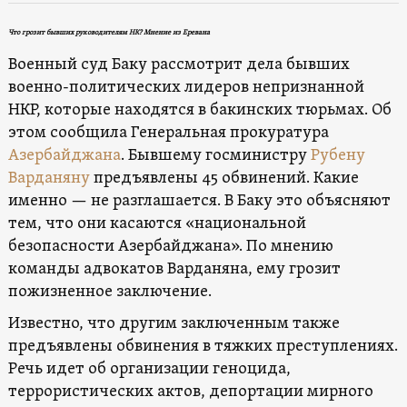
Что грозит бывших руководителям НК? Мнение из Еревана
Военный суд Баку рассмотрит дела бывших
военно-политических лидеров непризнанной
НКР, которые находятся в бакинских тюрьмах. Об
этом сообщила Генеральная прокуратура
Азербайджана
. Бывшему госминистру
Рубену
Варданяну
предъявлены 45 обвинений. Какие
именно — не разглашается. В Баку это объясняют
тем, что они касаются «национальной
безопасности Азербайджана». По мнению
команды адвокатов Варданяна, ему грозит
пожизненное заключение.
Известно, что другим заключенным также
предъявлены обвинения в тяжких преступлениях.
Речь идет об организации геноцида,
террористических актов, депортации мирного