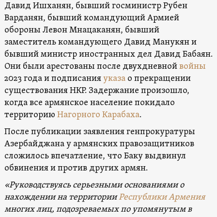
Давид Ишханян, бывший госминистр Рубен
Варданян, бывший командующий Армией
обороны Левон Мнацаканян, бывший
заместитель командующего Давид Манукян и
бывший министр иностранных дел Давид Бабаян.
Они были арестованы после двухдневной
войны
2023 года и подписания
указа
о прекращении
существования НКР. Задержание произошло,
когда все армянское население покидало
территорию
Нагорного Карабаха
.
После публикации заявления генпрокуратуры
Азербайджана у армянских правозащитников
сложилось впечатление, что Баку выдвинул
обвинения и против других армян.
«Руководствуясь серьезными основаниями о
нахождении на территории
Республики Армения
многих лиц, подозреваемых по упомянутым в