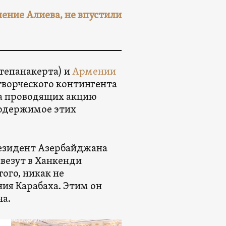
ние Алиева, не впустили
тепанакерта) и
Армении
творческого контингента
ца проводящих акцию
содержимое этих
езидент Азербайджана
 везут в Ханкенди
ого, никак не
ния Карабаха. Этим он
на.