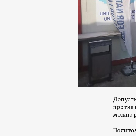
Допуст
против 
можно р
Политол