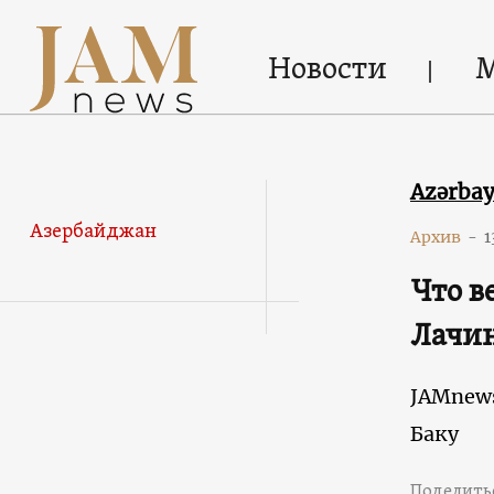
Новости
Azərba
Азербайджан
Архив
-
1
Что в
Лачин
JAMnew
Баку
Поделить