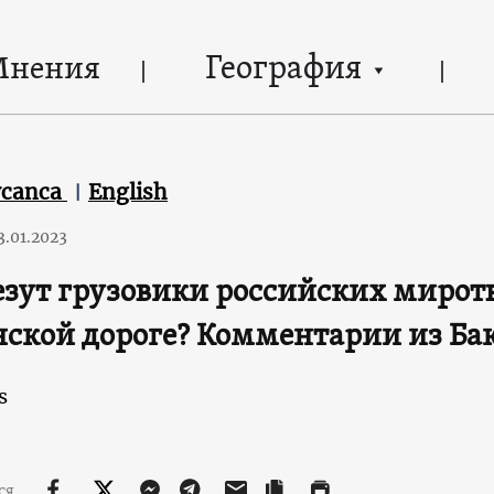
География
Мнения
ycanca
English
3.01.2023
езут грузовики российских мирот
ской дороге? Комментарии из Ба
s
ся