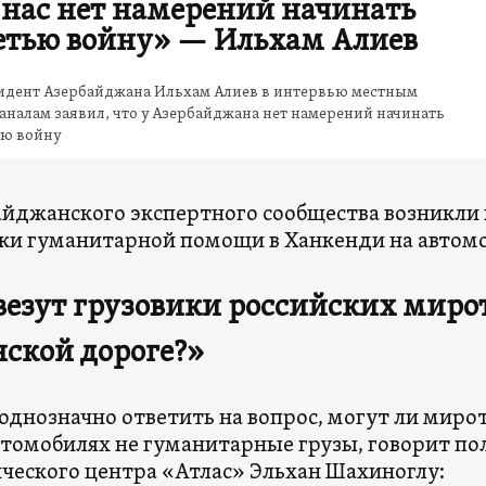
 нас нет намерений начинать
етью войну» — Ильхам Алиев
идент Азербайджана Ильхам Алиев в интервью местным
аналам заявил, что у Азербайджана нет намерений начинать
ью войну
айджанского экспертного сообщества возникли 
ки гуманитарной помощи в Ханкенди на автом
везут грузовики российских миро
ской дороге?»
однозначно ответить на вопрос, могут ли миро
втомобилях не гуманитарные грузы, говорит по
ческого центра «Атлас» Эльхан Шахиноглу: