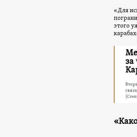
«Для ис
пограни
этого у
карабах
Ме
за
Ка
Вторы
связ
(Степ
«Како