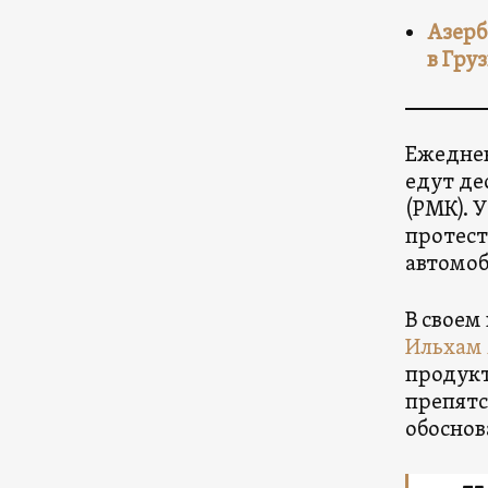
Азерб
в Гру
Ежеднев
едут де
(РМК). 
протест
автомоб
В своем
Ильхам
продукт
препятс
обоснов