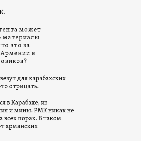
К.
гента может
ко материалы
то это за
з Армении в
зовиков?
везут для карабахских
это отрицать.
я в Карабахе, из
ия и мины. РМК никак не
 всех порах. В таком
от армянских