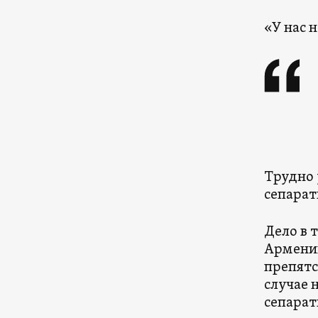
«У нас 
Трудно 
сепарат
Дело в 
Армении
препятс
случае 
сепарат