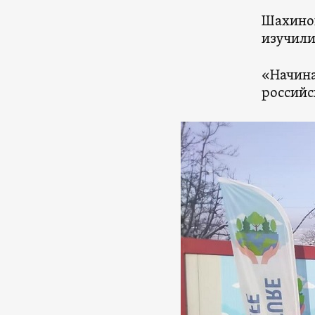
Шахиног
изучили
«Начина
российс