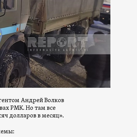
гентом Андрей Волков
ах РМК. Но там все
яч долларов в месяц».
лемы: