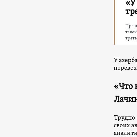
«У
тр
През
телек
трет
У азерб
перевоз
«Что 
Лачин
Трудно 
своих а
аналити