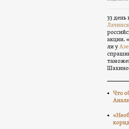
33 день
Лачинск
российс
акции. 
ли у
Аз
спрашив
таможен
Шахиног
Что о
Анали
«Необ
кори