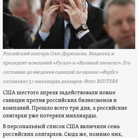
Российский олигарх Олег Дерипаска. Владелец и
президент компаний «Русал» и «Базовый элемент». Его
состояние до введения санкций по оценке «Форбс»
составляло 7,1 миллиарда долларов. Фото: REUTERS
США шестого апреля задействовали новые
санкции против российских бизнесменов и
компаний. Прошло всего три дня, а российские
олигархи уже потеряли миллиарды.
В персональный список США включили семь
российских олигархов. Сюда же, помимо них,