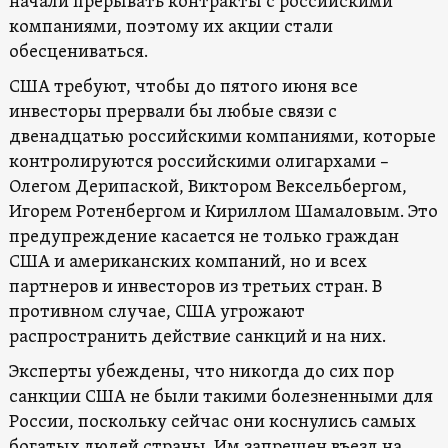
начали прерывать контракты с российскими
компаниями, поэтому их акции стали
обесцениваться.
США требуют, чтобы до пятого июня все
инвесторы прервали бы любые связи с
двенадцатью российскими компаниями, которые
контролируются российскими олигархами –
Олегом Дерипаской, Виктором Вексельбергом,
Игорем Ротенбергом и Кириллом Шамаловым. Это
предупреждение касается не только граждан
США и американских компаний, но и всех
партнеров и инвесторов из третьих стран. В
противном случае, США угрожают
распространить действие санкций и на них.
Эксперты убеждены, что никогда до сих пор
санкции США не были такими болезненными для
России, поскольку сейчас они коснулись самых
богатых людей страны. Им запрещен въезд на