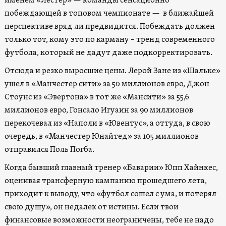
именем «Лестер» — команды сенсационно
побеждающей в топовом чемпионате — в ближайшей
перспективе вряд ли предвидится. Побеждать должен
только тот, кому это по карману – тренд современного
футбола, который не дадут даже подкорректировать.
Отсюда и резко выросшие цены. Лерой Зане из «Шальке»
ушел в «Манчестер сити» за 50 миллионов евро, Джон
Стоунс из «Эвертона» в тот же «Мансити» за 55,6
миллионов евро, Гонсало Игуаин за 90 миллионов
перекочевал из «Наполи в «Ювентус», а оттуда, в свою
очередь, в «Манчестер Юнайтед» за 105 миллионов
отправился Поль Погба.
Когда бывший главный тренер «Баварии» Юпп Хайнкес,
оценивая трансферную кампанию прошедшего лета,
приходит к выводу, что «футбол сошел с ума, и потерял
свою душу», он недалек от истины. Если твои
финансовые возможности неограничены, тебе не надо