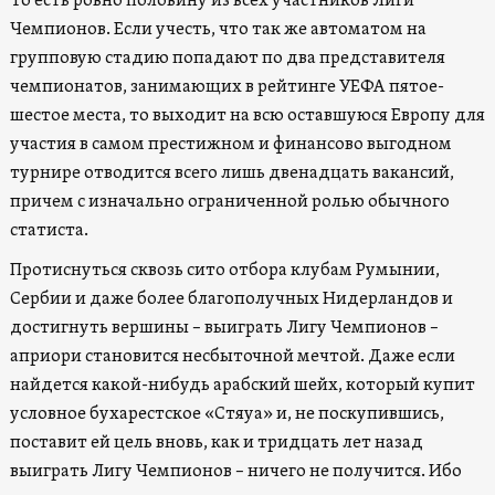
То есть ровно половину из всех участников Лиги
Чемпионов. Если учесть, что так же автоматом на
групповую стадию попадают по два представителя
чемпионатов, занимающих в рейтинге УЕФА пятое-
шестое места, то выходит на всю оставшуюся Европу для
участия в самом престижном и финансово выгодном
турнире отводится всего лишь двенадцать вакансий,
причем с изначально ограниченной ролью обычного
статиста.
Протиснуться сквозь сито отбора клубам Румынии,
Сербии и даже более благополучных Нидерландов и
достигнуть вершины – выиграть Лигу Чемпионов –
априори становится несбыточной мечтой. Даже если
найдется какой-нибудь арабский шейх, который купит
условное бухарестское «Стяуа» и, не поскупившись,
поставит ей цель вновь, как и тридцать лет назад
выиграть Лигу Чемпионов – ничего не получится. Ибо