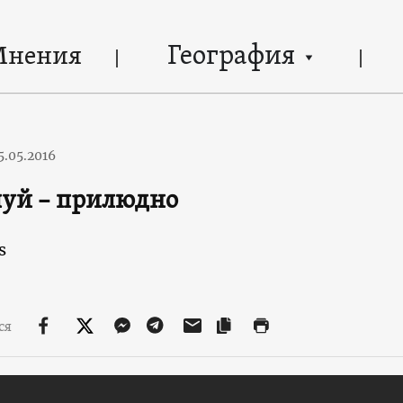
География
Мнения
5.05.2016
луй – прилюдно
s
ся