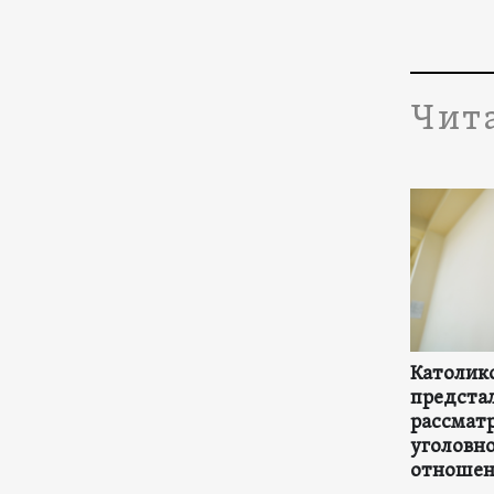
Чит
Католико
предстал
рассмат
уголовно
отношени