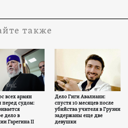
айте также
с всех армян
Дело Гиги Авалиани:
 перед судом:
спустя 10 месяцев после
ривается
убийства учителя в Грузии
е дело в
задержаны еще две
и Гарегина II
девушки