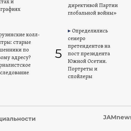
ктах и
директивой Партии
графиях
глобальной войны»
Определились
рузинские колл-
семеро
нтры: старые
претендентов на
5
шенники по
пост президента
вому адресу?
Южной Осетии.
рналистское
Портреты и
сследование
спойлеры
JAMnews
циальности