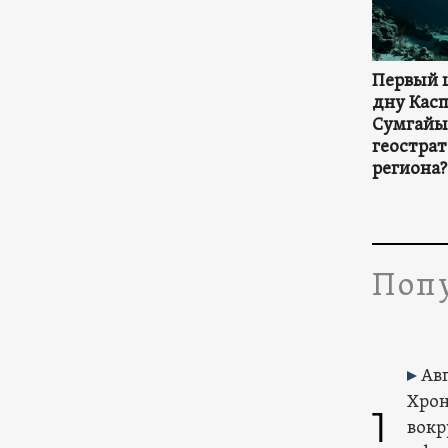
Первый 
дну Касп
Сумгайы
геостра
региона?
Попу
Авг
Хрон
1
вокр