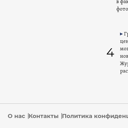
в фа
фото
Г
це
4
мо
но
Жу
ра
О нас
Контакты
Политика конфиден