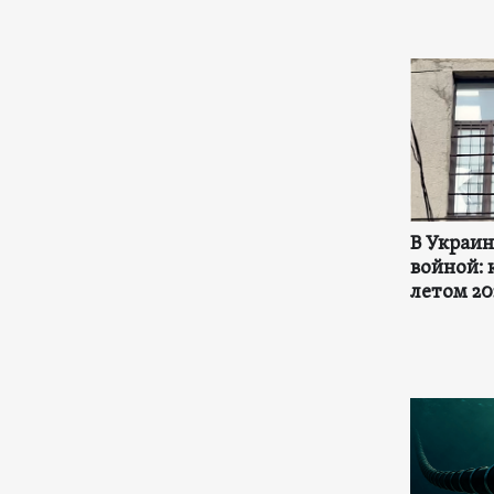
В Украи
войной: 
летом 20