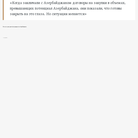
«Когда заключали с Азербайджаном договоры на закупки в объемах,
превышающих потенциал Азербайджана, они показали, что готовы
закрыть на это глаза. Но ситуация меняется»
Финляндия арестовала гражданина Азербайджана
Новости в Азербайджане