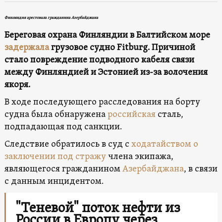
Финляндия арестовала гражданина Азербайджана
Береговая охрана Финляндии в Балтийском море
задержала
грузовое судно Fitburg. Причиной
стало повреждение подводного кабеля связи
между Финляндией и Эстонией из-за волочения
якоря.
В ходе последующего расследования на борту
судна была обнаружена
российская
сталь,
подпадающая под санкции.
Следствие обратилось в суд с
ходатайством о
заключении под стражу
члена экипажа,
являющегося гражданином
Азербайджана
, в связи
с данным инцидентом.
"Теневой" поток нефти из
России в Европу через