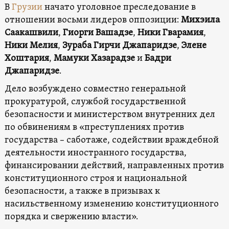
В
Грузии
начато уголовное преследование в
отношении восьми лидеров оппозиции:
Михэила
Саакашвили
,
Гиорги Вашадзе
,
Ники Гварамия
,
Ники Мелия
,
Зураба Гирчи Джапаридзе
,
Элене
Хоштария
,
Мамуки Хазарадзе
и
Бадри
Джапаридзе
.
Дело возбуждено совместно генеральной
прокуратурой, службой государственной
безопасности и министерством внутренних дел
по обвинениям в «преступлениях против
государства – саботаже, содействии враждебной
деятельности иностранного государства,
финансировании действий, направленных против
конституционного строя и национальной
безопасности, а также в призывах к
насильственному изменению конституционного
порядка и свержению власти».