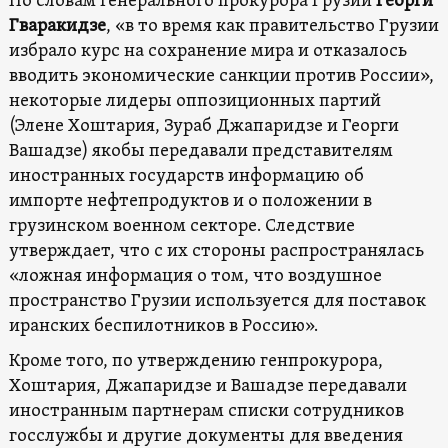
По словам генерального прокурора Грузии
Георги
Гваракидзе
, «в то время как правительство Грузии
избрало курс на сохранение мира и отказалось
вводить экономические санкции против России»,
некоторые лидеры оппозиционных партий
(Элене Хоштария, Зураб Джапаридзе и Георги
Вашадзе) якобы передавали представителям
иностранных государств информацию об
импорте нефтепродуктов и о положении в
грузинском военном секторе. Следствие
утверждает, что с их стороны распространялась
«ложная информация о том, что воздушное
пространство Грузии используется для поставок
иранских беспилотников в Россию».
Кроме того, по утверждению генпрокурора,
Хоштария, Джапаридзе и Вашадзе передавали
иностранным партнерам списки сотрудников
госслужбы и другие документы для введения