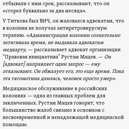
отбывали с ним срок, рассказывают, что он
«сгорел буквально за два месяца».
У Титкова был ВИЧ, он жаловался адвокатам, что
в колонии не получал антиретровирусную
терапию.
«Администрация колонии сознательно
затягивала время, не выдавала адвокатам
медкарту,
— рассказывает адвокат организации
“Правовая инициатива” Рустам Мацев. —
Он
[адвокат] направляет один запрос — ему
отказывают. Он обжалует его, это еще время. Пока
эта тягомотина длилась, человек просто умер».
Медицинское обслуживание в российских
колониях — одна из главных проблем для
заключенных. Рустам Мацев говорит, что
большинство жалоб связано в основном с
несвоевременной и ненадлежащей медицинской
помощью.