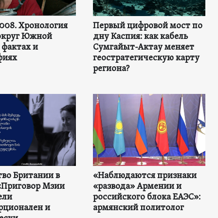
2008. Хронология
Первый цифровой мост по
округ Южной
дну Каспия: как кабель
 фактах и
Сумгайыт-Актау меняет
фиях
геостратегическую карту
региона?
во Британии в
«Наблюдаются признаки
«Приговор Мзии
«развода» Армении и
ели
российского блока ЕАЭС»:
рционален и
армянский политолог