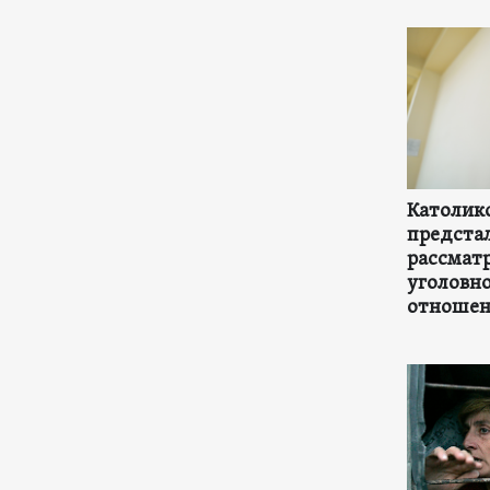
Католико
предстал
рассмат
уголовно
отношени