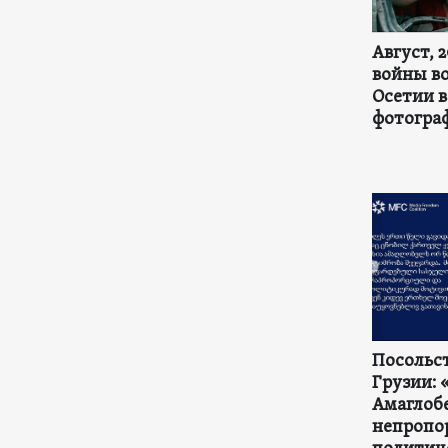
Август, 
войны в
Осетии в
фотогра
Посольст
Грузии: 
Амаглоб
непропо