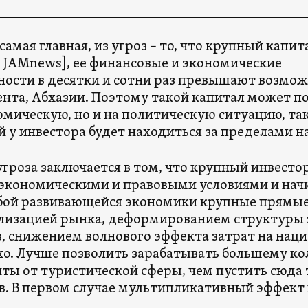
 самая главная, из угроз – то, что крупный капит
 JAMnews], ее финансовые и экономические
ости в десятки и сотни раз превышают возмож
нта, Абхазии. Поэтому такой капитал может по
омическую, но и на политическую ситуацию, та
 у инвестора будет находиться за пределами 
гроза заключается в том, что крупный инвестор
экономическими и правовыми условиями и начи
бой развивающейся экономики крупные прямые
лизацией рынка, деформированием структуры 
, снижением волнового эффекта затрат на нац
хо. Лучше позволить зарабатывать большему ко
нты от туристической сферы, чем пустить сюда
в. В первом случае мультипликативный эффект 