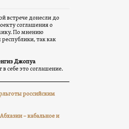
й встрече донесли до
оекту соглашения о
мику. По мнению
 республики, так как
енгиз Джопуа
 в себе это соглашение.
ерльготы российским
Абхазии – кабальное и