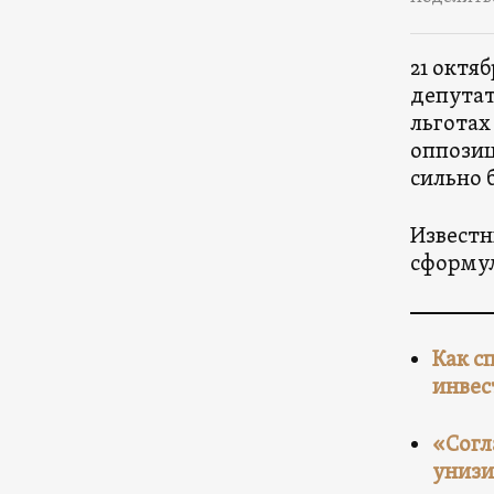
21 октяб
депутат
льготах
оппозиц
сильно 
Известн
сформул
Как с
инвес
«Согл
унизи