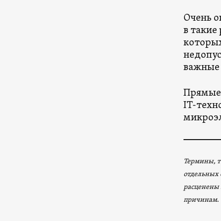
Очень о
в такие
которых
недопус
важные 
Прямые 
IT-техн
микроэ
Термины, т
отдельных 
расценены 
причинам
.