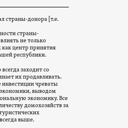
ал страны-донора [т.е.
ности страны-
влиять не только
к как центр принятия
нашей республики.
 всегда заходит со
нает их продавливать.
 инвестиции чреваты
экономики, выводом
иональную экономику. Все
личеству домохозяйств за
 туристических
всегда выше.