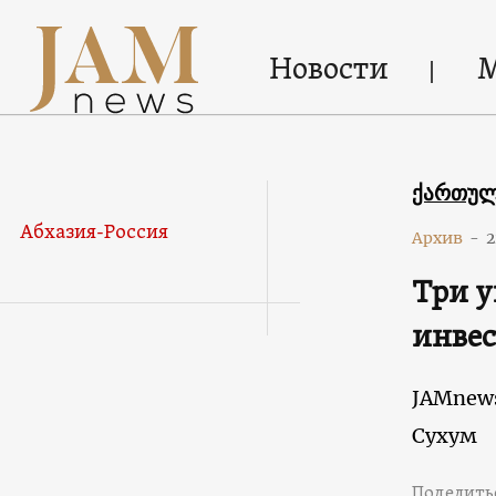
Новости
ქართუ
Абхазия-Россия
Архив
-
2
Три у
инвес
JAMnew
Сухум
Поделить