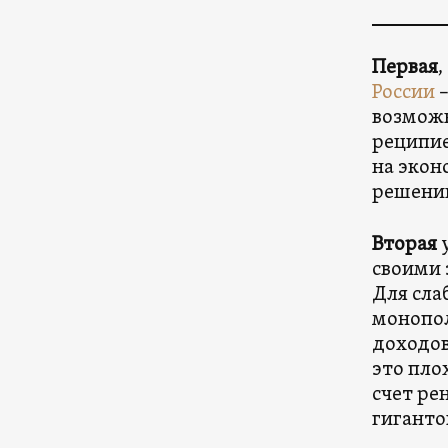
Первая
,
России
–
возможн
реципие
на экон
решений
Вторая
у
своими 
Для сла
монопо
доходов
это пло
счет ре
гиганто