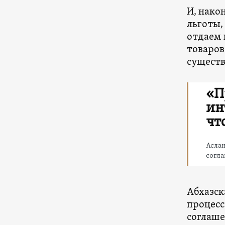
И, нако
льготы,
отдаем 
товаров
существ
«П
ин
чт
Аслан
согл
Абхазск
процесс
соглаше