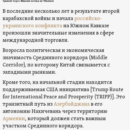
Транзит через Абхазию: взгляд из Тбилиси
В последние несколько лет в результате второй
карабахской войны и начала
российско-
украинского конфликта
на Южном Кавказе
произошли значительные изменения в сфере
международной торговли.
Возросла политическая и экономическая
значимость Срединного коридора (Middle
Corridor), по которому Китай связывается с
западными рынками.
Кроме того, на начальной стадии находится
поддерживаемая США инициатива [Trump Route
for International Peace and Prosperity (TRIPP)]. Это
транзитный путь из
Азербайджана
в его
автономию Нахичевань через территорию
Армении
, который должен стать важным
участком Срединного коридора.