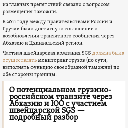
из главных препятствий связано с вопросом
размещения таможни.
В 2011 году между правительствами России и
Грузии было достигнуто соглашение о
возобновлении транзитного сообщения через
Абхазию и Цхинвальский регион.
Частная швейцарская компания SGS
должна была
осуществлять
мониторинг грузов (по сути,
выполнять функцию своеобразной таможни) по
обе стороны границы.
О потенциальном грузино-
российском транзите через
Абхазию и ЮО с участием
швейцарской SGS —
подробный разбор