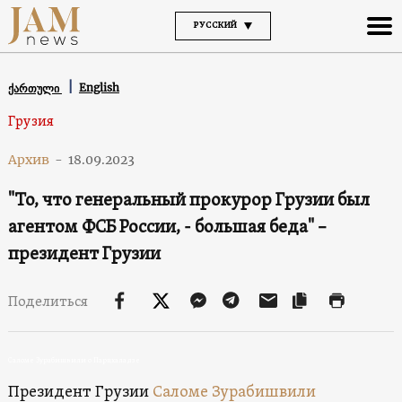
РУССКИЙ
English
ქართული
Грузия
Архив
-
18.09.2023
"То, что генеральный прокурор Грузии был
агентом ФСБ России, - большая беда" –
президент Грузии
Поделиться
Саломе Зурабишвили о Парцхаладзе
Президент Грузии
Саломе Зурабишвили