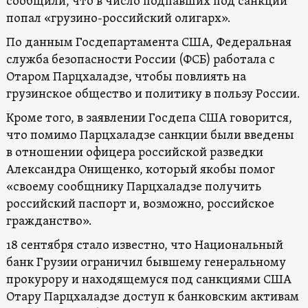
сообщили, что в число подпавших под санкции
попал «грузино-российский олигарх».
По данным Госдепартамента США, Федеральная
служба безопасности России (ФСБ) работала с
Отаром Парцхаладзе, чтобы повлиять на
грузинское общество и политику в пользу России.
Кроме того, в заявлении Госдепа США говорится,
что помимо Парцхаладзе санкции были введены
в отношении офицера российской разведки
Александра Онищенко, который якобы помог
«своему сообщнику Парцхаладзе получить
российский паспорт и, возможно, российское
гражданство».
18 сентября стало известно, что Национальный
банк Грузии ограничил бывшему генеральному
прокурору и находящемуся под санкциями США
Отару Парцхаладзе доступ к банковским активам