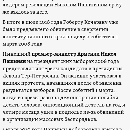
лидером революции Николом Пашиняном сразу
же взялось за него.
В итоге в июле 2018 года Роберту Кочаряну уже
было предъявлено обвинение в свержении
конституционного строя по делу о событиях 1
марта 2008 года.
Нынешний
премьер-министр Армении Никол
Пашинян
на президентских выборах 2008 года
представлял интересы кандидата в президенты
Левона Тер-Петросяна. Он активно участвовал в
акциях протеста, начавшихся после объявления
результатов выборов. После событий 1 марта,
когда во время разгона демонстрации погибли
десять человек, оппозиционный деятель на год и
четыре месяца ушел в подполье из-за обвинений
в организации массовых беспорядков.
1 июля 2010 года Пашинян добровольно явился в