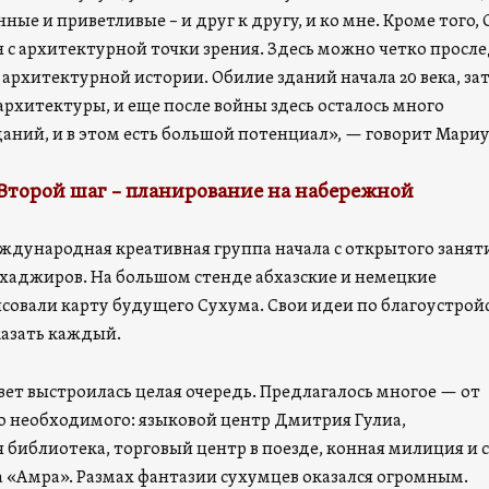
нные и приветливые – и друг к другу, и ко мне. Кроме того,
н с архитектурной точки зрения. Здесь можно четко просл
 архитектурной истории. Обилие зданий начала 20 века, за
архитектуры, и еще после войны здесь осталось много
аний, и в этом есть большой потенциал», — говорит Мариу
Второй шаг – планирование на набережной
ждународная креативная группа начала с открытого занят
аджиров. На большом стенде абхазские и немецкие
совали карту будущего Сухума. Свои идеи по благоустрой
казать каждый.
вет выстроилась целая очередь. Предлагалось многое — от
о необходимого: языковой центр Дмитрия Гулиа,
библиотека, торговый центр в поезде, конная милиция и с
а «Амра». Размах фантазии сухумцев оказался огромным.