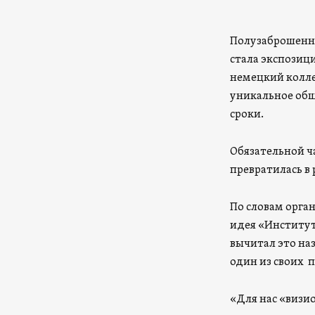
Полузаброшенна
стала экспозиц
немецкий колле
уникальное общ
сроки.
Обязательной ча
превратилась в
По словам орга
идея «Институт
вычитал это наз
один из своих п
«Для нас «визи