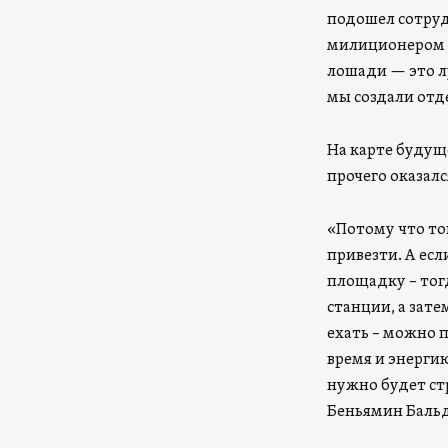
подошел сотруд
милиционером н
лошади — это л
мы создали отд
На карте будущ
прочего оказалс
«Потому что то
привезти. А есл
площадку – тог
станции, а зате
ехать – можно 
время и энергию
нужно будет ст
Беньямин Бальд