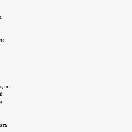
д
ие
м, но
ый
ал
щать