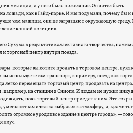
ник милиции, и у него было пожелание. Он хотел быть
а лошади, как в Гайд-парке. И мы подумали, почему бы и 
учше чем машины, они не загрязняют окружающую среду. 
еление конной полиции».
его Сухума в результате коллективного творчества, помим
я и торговый центр внутри поезда.
вары, которые вы хотите продать в торговом центре, нужн
и вы используете сам транспорт, к примеру, поезд как торг
да легко перемещать торговый центр, продавать на центр
м, например, на станции в Синопе. И людям не нужно нику
подождать, пока торговый центр приедет к ним. Это сохра
, уменьшит количество выбросов в атмосферу, и, кроме тог
роить огромное уродливое здание в центре города», — гов
ениус.