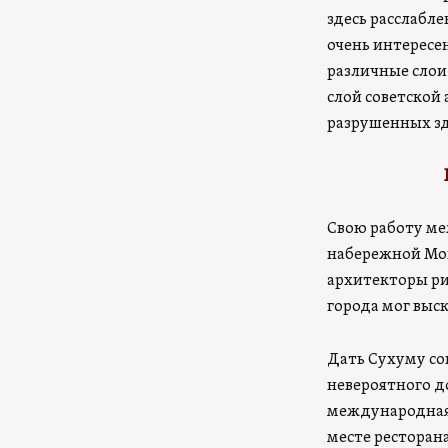
здесь расслабле
очень интересе
различные слои
слой советской 
разрушенных зд
Свою работу ме
набережной Мох
архитекторы ри
города мог выс
Дать Сухуму со
невероятного д
международная 
месте ресторан