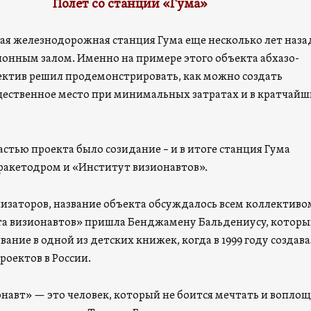
Полет со станции «Гума»
я железнодорожная станция Гума еще несколько лет наза
ионным залом. Именно на примере этого объекта абхазо-
ктив решил продемонстрировать, как можно создать
ественное место при минимальных затратах и в кратчайш
стью проекта было созидание – и в итоге станция Гума
 ракетодром и «Институт визионавтов».
низаторов, название объекта обсуждалось всем коллективо
а визионавтов» пришла Бенджамену Бальдениусу, котор
вание в одной из детских книжек, когда в 1999 году создав
роектов в России.
онавт» — это человек, который не боится мечтать и вопло