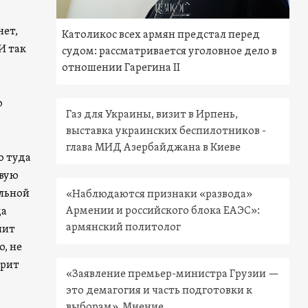
нет,
Католикос всех армян предстал перед
И так
судом: рассматривается уголовное дело в
отношении Гарегина II
о
Газ для Украины, визит в Ирпень,
выставка украинских беспилотников -
глава МИД Азербайджана в Киеве
о туда
овую
альной
«Наблюдаются признаки «развода»
Армении и российского блока ЕАЭС»:
да
армянский политолог
нит
о, не
орит
«Заявление премьер-министра Грузии —
это демагогия и часть подготовки к
выборам». Мнение