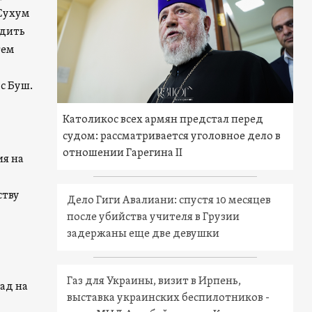
 Сухум
едить
тем
с Буш.
Католикос всех армян предстал перед
судом: рассматривается уголовное дело в
отношении Гарегина II
ия на
ству
Дело Гиги Авалиани: спустя 10 месяцев
после убийства учителя в Грузии
задержаны еще две девушки
Газ для Украины, визит в Ирпень,
ад на
выставка украинских беспилотников -