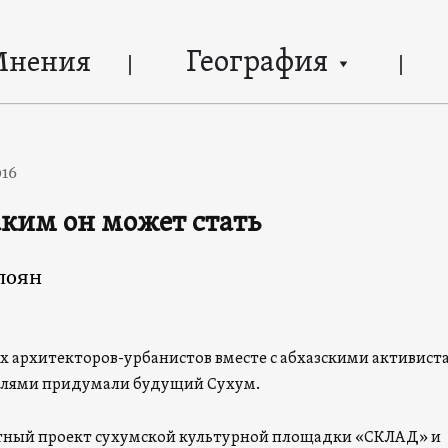
География
Мнения
016
ким он может стать
лоян
х архитекторов-урбанистов вместе с абхазскими активист
лями придумали будущий Сухум.
тный проект сухумской культурной площадки «СКЛАД» и