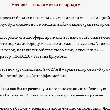
Начало — знакомство с городом
 проекта бродили по городу и исследовали его — немецкий
иус Буш совместно с молодыми абхазскими архитекторам
на городская атмосфера, происходит знакомство с жителям
что подходит городу, и как это должно выглядеть. А также
шь город, появляется собственное к нему отношение», —
уратор «СКЛАДА» Татьяна Ергунова.
местно с арт-площадкой «СКЛАД» архитекторам из «Раум
йцарский фонд «Артсоффондейшн».
ехал как бы на разведку и невольно сравнивал абхазскую
м Берлином. Города, по его словам, совершенно разные.
риехал в Сухум, у меня появилось чувство спокойствия. Лю