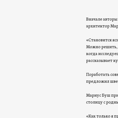
Вначале авторы
архитектор Мар
«Становится яс
Можно решить, 
когда исследуе
рассказывает к
Поработать сов
предложил шве
Мариус Буш при
столицу с родны
«Как только я п