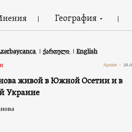
География
Мнения
Azərbaycanca
ქართული
English
н
Архив
-
28.
нова живой в Южной Осетии и в
й Украине
анова