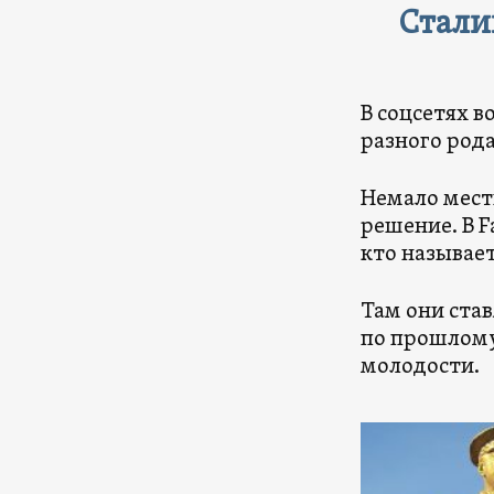
Стали
В соцсетях 
разного рода
Немало мест
решение. В F
кто называе
Там они ста
по прошлому
молодости.