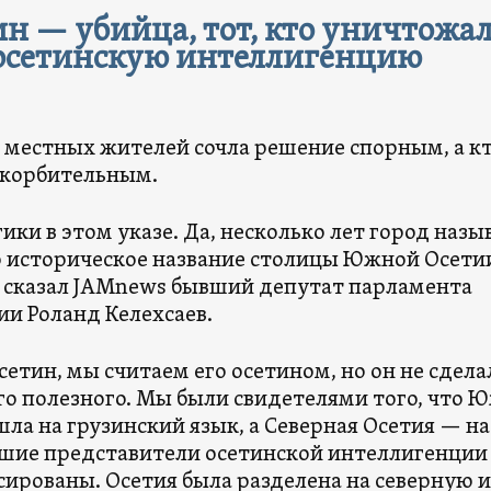
н — убийца, тот, кто уничтожа
осетинскую интеллигенцию
ь местных жителей сочла решение спорным, а к
оскорбительным.
ики в этом указе. Да, несколько лет город назы
о историческое название столицы Южной Осети
 сказал JAMnews бывший депутат парламента
и Роланд Келехсаев.
етин, мы считаем его осетином, но он не сдела
го полезного. Мы были свидетелями того, что 
ла на грузинский язык, а Северная Осетия — на
чшие представители осетинской интеллигенции
сированы. Осетия была разделена на северную и