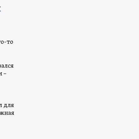
л
то-то
вался
и –
л для
Южная