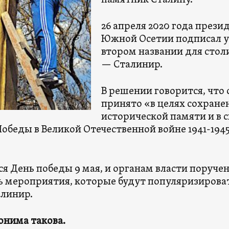
памятник Сталину.
26 апреля 2020 года прези
Южной Осетии подписал у
втором названии для сто
— Сталинир.
В решении говорится, что 
принято «в целях сохране
исторической памяти и в с
Победы в Великой Отечественной войне 1941-194
я День победы 9 мая, и органам власти поруче
ь мероприятия, которые будут популяризирова
алинир.
онима такова.