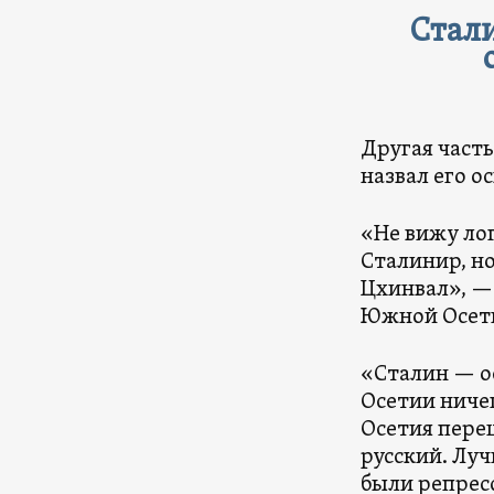
Стали
Другая част
назвал его 
«Не вижу лог
Сталинир, н
Цхинвал», —
Южной Осети
«Сталин — ос
Осетии ниче
Осетия переш
русский. Лу
были репрес