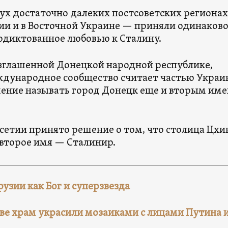
вух достаточно далеких постсоветских регионах
и и в Восточной Украине — приняли одинаков
одиктованное любовью к Сталину.
зглашенной Донецкой народной республике,
дународное сообщество считает частью Украи
ение называть город Донецк еще и вторым им
сетии принято решение о том, что столица Цхи
 второе имя — Сталинир.
рузии как Бог и суперзвезда
кве храм украсили мозаиками с лицами Путина 