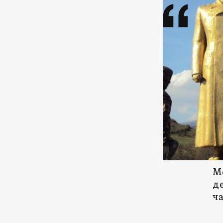
М
д
ч