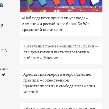
а
«Наблюдаются признаки «развода»
Армении и российского блока ЕАЭС»:
но
армянский политолог
«Заявление премьер-министра Грузии —
те,
это демагогия и часть подготовки к
выборам». Мнение
руют
шей
Аресты тиктокеров в Азербайджане:
границы «общественной
нравственности» и свобода выражения
мнений
«Важно понимать, в какой ад ведет нас