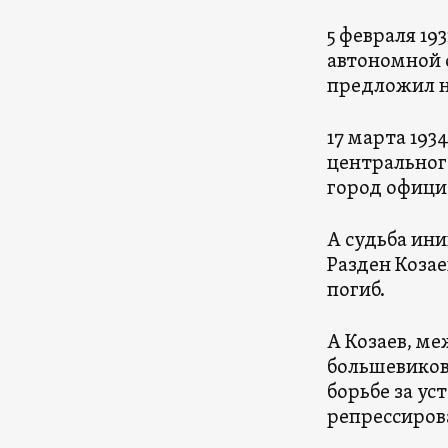
5 февраля 19
автономной 
предложил н
17 марта 19
центрального
город офици
А судьба ин
Разден Коза
погиб.
А Козаев, м
большевиков 
борьбе за ус
репрессиров