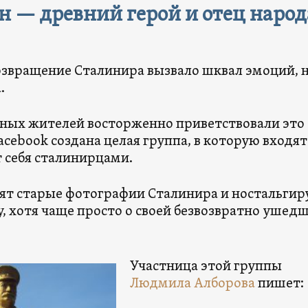
н — древний герой и отец народ
возвращение Сталинира вызвало шквал эмоций, 
.
ных жителей восторженно приветствовали это
acebook создана целая группа, в которую входят 
т себя сталинирцами.
вят старые фотографии Сталинира и ностальги
, хотя чаще просто о своей безвозвратно ушед
Участница этой группы
Людмила Алборова
пишет: