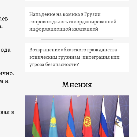
Нападение на комика в Грузии
аев
сопровождалось скоординированной
.
информационной кампанией
года
Возвращение абхазского гражданства
этническим грузинам: интеграция или
угроза безопасности?
ично.
м и
Мнения
вал в