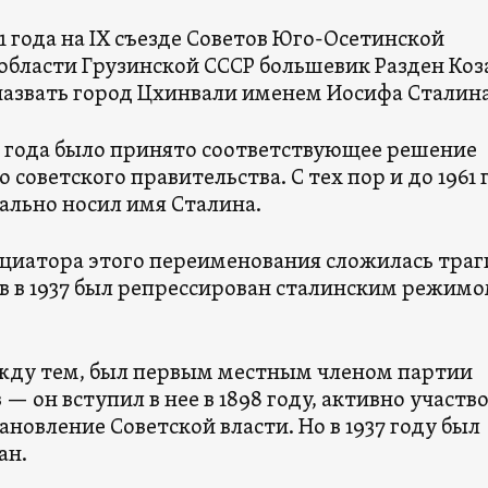
31 года на IX съезде Советов Юго-Осетинской
области Грузинской СССР большевик Разден Коз
азвать город Цхинвали именем Иосифа Сталина
34 года было принято соответствующее решение
 советского правительства. С тех пор и до 1961 
ально носил имя Сталина.
ициатора этого переименования сложилась траг
ев в 1937 был репрессирован сталинским режимо
ежду тем, был первым местным членом партии
— он вступил в нее в 1898 году, активно участво
тановление Советской власти. Но в 1937 году был
ан.