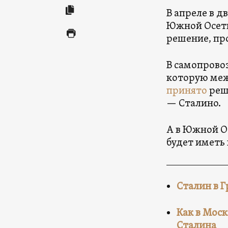
В апреле в д
Южной Осети
решение, пр
В самопрово
которую меж
принято
реш
— Сталино.
А в Южной О
будет иметь
Сталин в Г
Как в Мос
Сталина