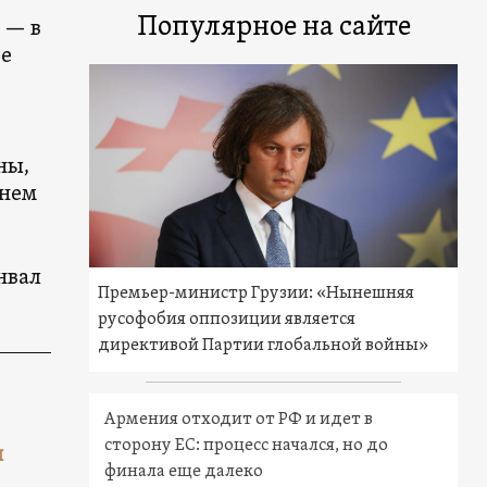
Популярное на сайте
 — в
ое
ны,
енем
нвал
Премьер-министр Грузии: «Нынешняя
русофобия оппозиции является
директивой Партии глобальной войны»
Армения отходит от РФ и идет в
сторону ЕС: процесс начался, но до
и
финала еще далеко