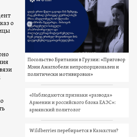
дент
каз о
лицы
оно
Посольство Британии в Грузии: «Приговор
ния
Мзии Амаглобели непропорционален и
вязи
политически мотивирован»
5
«Наблюдаются признаки «развода»
но
Армении и российского блока ЕАЭС»:
ть
армянский политолог
Wildberries перебирается в Казахстан?