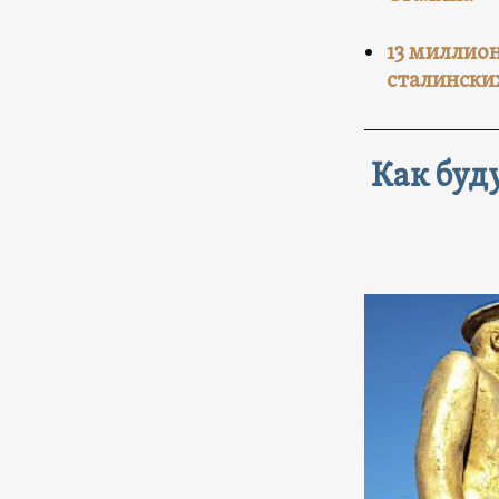
13 миллио
сталински
Как буд