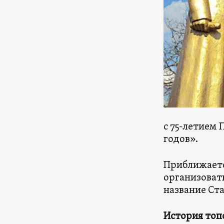
с 75-летием 
годов».
Приближаетс
организоват
название Ст
История топ