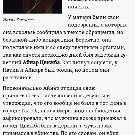
поисках.
У матери были свои
Натия Бахтадзе
подозрения, о которых
она вскользь сообщила в тексте обращения, но
без какой-либо конкретики. Вероятно, она
поделилась ими и со следственными органами,
так как спустя несколько дней был задержан 25-
летний
Айнар Цвижба
. Как пишут соцсети, у
Натии и Айнара был роман, но потом они
расстались.
Первоначально Айнар отрицал свою
причастность к исчезновению девушки и
утверждал, что его вообще не было в тот день в
городе Гал. Однако камеры видеонаблюдения
зафиксировали, что мужчина все же приезжал в
город. Цвижба был задержан, а чуть позже
признался в убийстве. По его словам, он убил