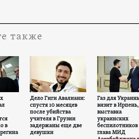
е также
ех
Дело Гиги Авалиани:
Газ для Украин
ал
спустя 10 месяцев
визит в Ирпень,
после убийства
выставка
тся
учителя в Грузии
украинских
о в
задержаны еще две
беспилотников 
регина
девушки
глава МИД