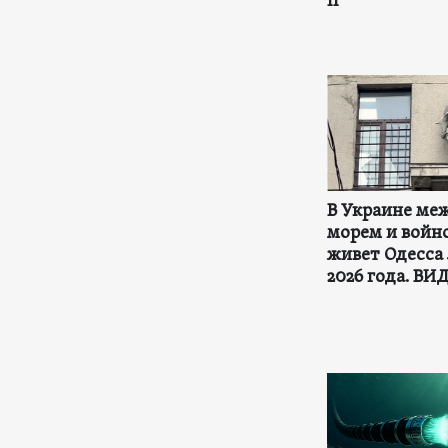
II
В Украине ме
морем и войно
живет Одесса
2026 года. ВИ