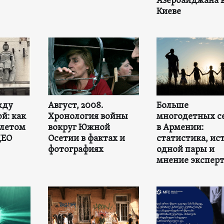
Азербайджана 
Киеве
жду
Август, 2008.
Больше
й: как
Хронология войны
многодетных с
 летом
вокруг Южной
в Армении:
ДЕО
Осетии в фактах и
статистика, ис
фотографиях
одной пары и
мнение экспер