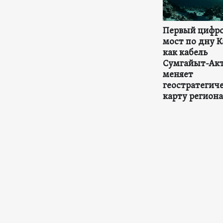
Первый цифр
мост по дну К
как кабель
Сумгайыт-Ак
меняет
геостратегич
карту региона