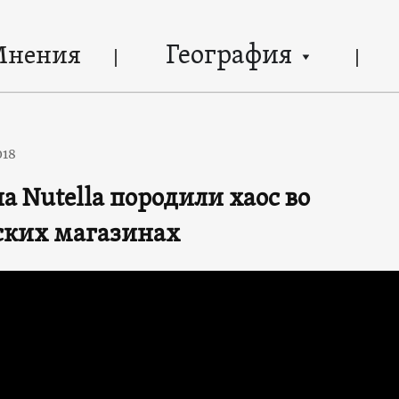
География
Мнения
018
а Nutella породили хаос во
ских магазинах