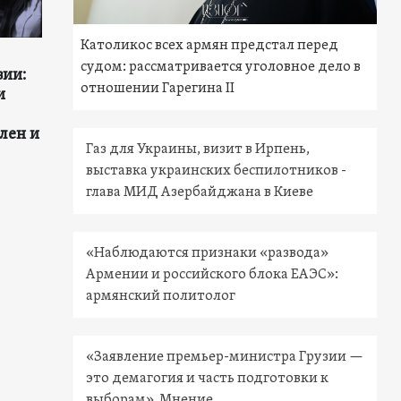
Католикос всех армян предстал перед
судом: рассматривается уголовное дело в
зии:
отношении Гарегина II
и
лен и
Газ для Украины, визит в Ирпень,
выставка украинских беспилотников -
глава МИД Азербайджана в Киеве
«Наблюдаются признаки «развода»
Армении и российского блока ЕАЭС»:
армянский политолог
«Заявление премьер-министра Грузии —
это демагогия и часть подготовки к
выборам». Мнение