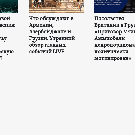
овой
Что обсуждают в
Посольство
аспия:
Армении,
Британии в Гру
Азербайджане и
«Приговор Мзи
тау
Грузии. Утренний
Амаглобели
обзор главных
непропорциона
ескую
событий LIVE
политически
?
мотивирован»