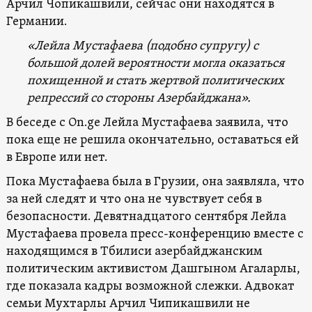
Арчил Чопикашвили, сейчас они находятся в
Германии.
«Лейла Мустафаева (подобно супругу)
с
большой долей вероятности
могла оказаться
похищенной и стать жертвой политических
репрессий со стороны Азербайджана».
В беседе с On.ge Лейла Мустафаева заявила, что
пока еще не решила окончательно, оставаться ей
в Европе или нет.
Пока Мустафаева была в Грузии, она заявляла, что
за ней следят и что она не чувствует себя в
безопасности. Девятнадцатого сентября Лейла
Мустафаева провела пресс-конференцию вместе с
находящимся в Тбилиси азербайджанским
политическим активистом Дашгыном Агаларлы,
где показала кадры возможной слежки. Адвокат
семьи Мухтарлы Арчил Чипикашвили не