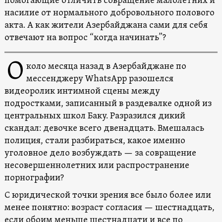
помогающие отличить совращение малолетних и
насилие от нормального добровольного полового
акта. А как жители Азербайджана сами для себя
отвечают на вопрос “когда начинать”?
О
коло месяца назад в Азербайджане по
мессенджеру WhatsApp разошелся
видеоролик интимной сцены между
подростками, записанный в раздевалке одной из
центральных школ Баку. Разразился дикий
скандал: девочке всего двенадцать. Вмешалась
полиция, стали разбираться, какое именно
уголовное дело возбуждать — за совращение
несовершеннолетних или распространение
порнографии?
С юридической точки зрения все было более или
менее понятно: возраст согласия — шестнадцать,
если обоим меньше шестнадцати и все по