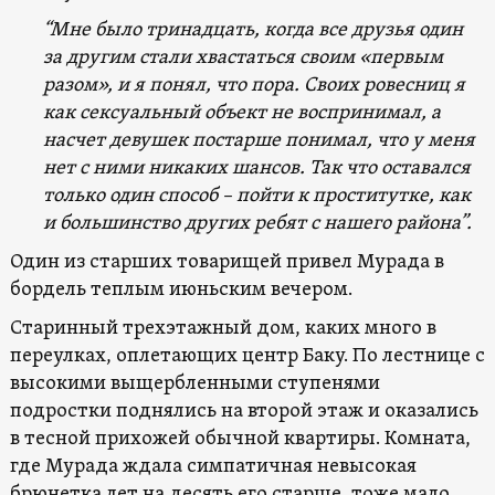
“Мне было тринадцать, когда все друзья один
за другим стали хвастаться своим «первым
разом», и я понял, что пора. Своих ровесниц я
как сексуальный объект не воспринимал, а
насчет девушек постарше понимал, что у меня
нет с ними никаких шансов. Так что оставался
только один способ – пойти к проститутке, как
и большинство других ребят с нашего района”.
Один из старших товарищей привел Мурада в
бордель теплым июньским вечером.
Старинный трехэтажный дом, каких много в
переулках, оплетающих центр Баку. По лестнице с
высокими выщербленными ступенями
подростки поднялись на второй этаж и оказались
в тесной прихожей обычной квартиры. Комната,
где Мурада ждала симпатичная невысокая
брюнетка лет на десять его старше, тоже мало