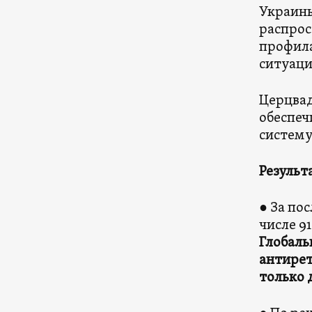
Украины
распрос
профила
ситуаци
Церцвад
обеспеч
систему
Результ
● За по
числе 9
Глобаль
антирет
только 