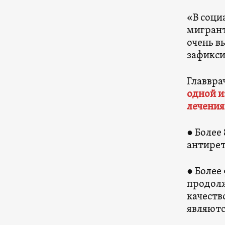
«В соци
мигрант
очень в
зафикси
Главвра
одной и
лечения
● Более
антирет
● Более
продолж
качеств
являютс