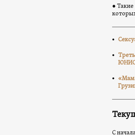
● Такие
которых
Сексу
Треть
ЮНИ
«Мама
Грузи
Теку
С начал