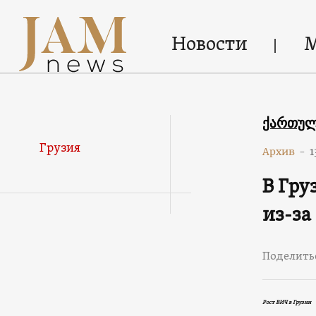
Новости
ქართუ
Грузия
Архив
-
1
В Гру
из-за
Поделить
Рост ВИЧ в Грузии