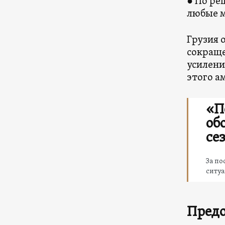
● По ре
любые м
Грузия 
сокраще
усилени
этого а
«П
об
се
За по
ситуа
Пред