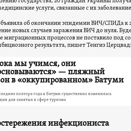
шению государства, 20 граждан Украины получ
едицинские услуги, связанные с их заболевани
объявила об окончании эпидемии ВИЧ/СПИДа к 20
ние новых случаев заражения ВИЧ до нуля. Буде
е миграционных процессов не поставило под 
мбициозного результата, пишет Тенгиз Церцвад
ока мы учимся, они
основываются» — пляжный
зон в «оккупированном» Батуми
следние полтора года в Батуми существенно изменилась
ция для занятых в сфере туризма
остережения инфекциониста