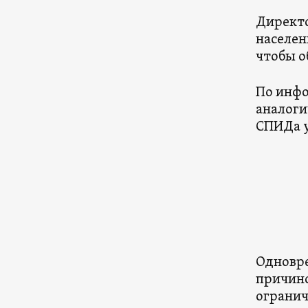
Директо
населен
чтобы о
По инфо
аналоги
СПИДа у
Одновре
причино
огранич