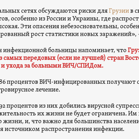
альных сетях обсуждаются риски для
Грузии
в с
ов, особенно из России и Украины, где распро
ысокая. Эти опасения небезосновательны, особе
рованный рост статистики новых заражений»,
ч инфекционной больницы напоминает, что
Гру
з самых передовых (если не лучшей) стран Вост
 и ухода за больными ВИЧ/СПИДом.
 86 процентов ВИЧ-инфицированных получают 
ровирусное лечение.
 92 процентов из них добились вирусной супресс
ительность их жизни не будет ограничена. Им
о жизни, и, что важно для большинства населен
я источником распространения инфекции.