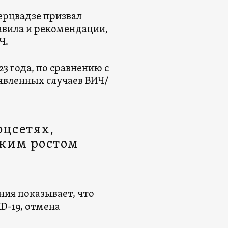
ерцвадзе призвал
авила и рекомендации,
Ч.
3 года, по сравнению с
явленных случаев ВИЧ/
оцсетях,
зким ростом
ния показывает, что
D-19, отмена