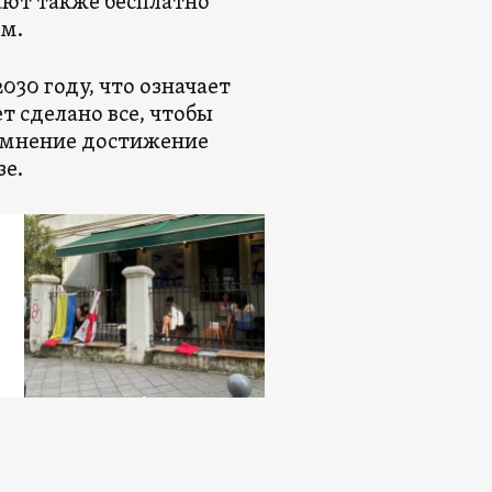
ают также бесплатно
ем.
30 году, что означает
т сделано все, чтобы
сомнение достижение
зе.