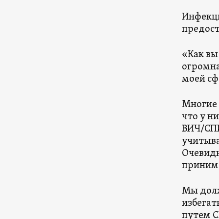
Инфекц
предост
«Как вы
огромна
моей сф
Многие 
что у н
ВИЧ/СПИ
учитыва
Очевидн
приним
Мы дол
избегат
путем С