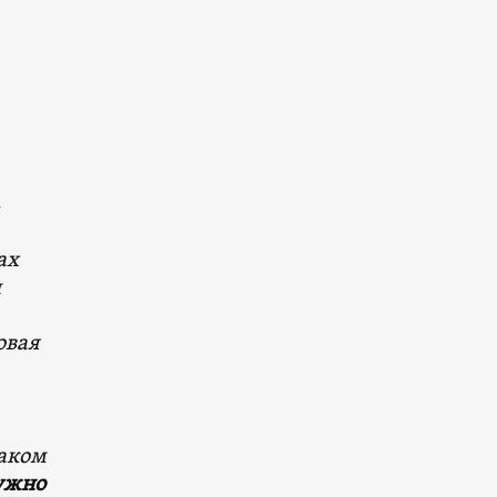
.
ах
ы
овая
таком
ужно