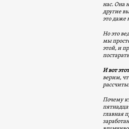
нас. Она 
другие вы
это даже 
Но это ве
мы прост
этой, и п
постарать
И вот это
верим, чт
рассчитыв
Почему кт
пятнадцат
главная 
заработан
вдумчиво