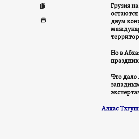
Грузия на
остаются
двум кон
междунар
территор
Но в Абха
праздник
Что дало 
западным
экспертам
Алхас Тхгуш