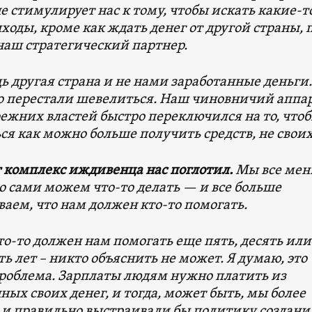
не стимулирует нас к тому, чтобы искать какие-т
ходы, кроме как ждать денег от другой страны, 
наш стратегический партнер.
дь другая страна и не нами заработанные деньги.
о перестали шевелиться. Наш чиновничий аппар
режних властей быстро переключился на то, что
ся как можно больше получить средств, не своих
т комплекс иждивенца нас поглотил.
Мы все мен
о сами можем что-то делать — и все больше
аем, что нам должен кто-то помогать.
о-то должен нам помогать еще пять, десять или
ь лет – никто объяснить не может. Я думаю, это
проблема. Зарплаты людям нужно платить из
ных своих денег, и тогда, может быть, мы более
 и правильно выстраивали бы политику создани