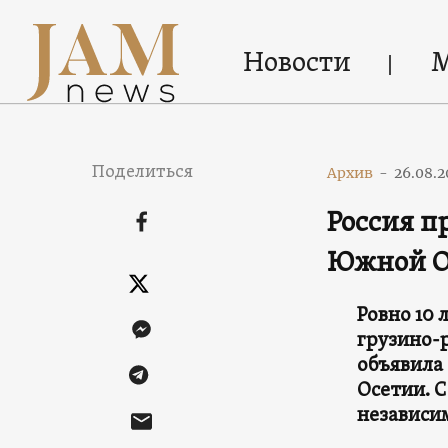
Новости
Поделиться
Архив
-
26.08.2
Россия п
Южной Ос
Ровно 10 
грузино-
объявила
Осетии. 
независим