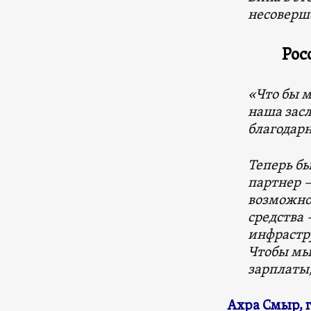
несоверш
Рос
«Что бы 
наша засл
благодарн
Теперь бы
партнер —
возможнос
средства 
инфрастру
Чтобы мы 
зарплаты,
Ахра Смыр, 