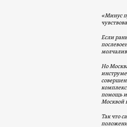
«Минус пр
чувствова
Если ран
послевоен
молчаливо
Но Москва
инструме
совершенн
комплексн
помощь из
Москвой 
Так что с
положении