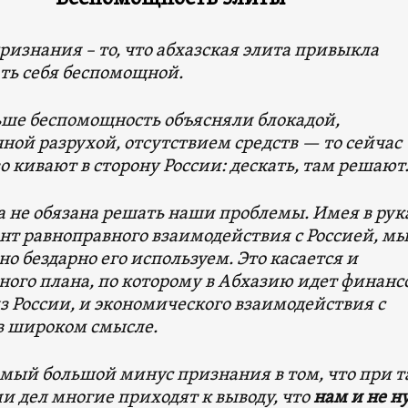
изнания – то, что абхазская элита привыкла
ть себя беспомощной.
ьше беспомощность объясняли блокадой,
ной разрухой, отсутствием средств — то сейчас
 кивают в сторону России: дескать, там решают
 не обязана решать наши проблемы. Имея в рук
нт равноправного взаимодействия с Россией, м
о бездарно его используем. Это касается и
ого плана, по которому в Абхазию идет финанс
 России, и экономического взаимодействия с
в широком смысле.
амый большой минус признания в том, что при 
 дел многие приходят к выводу, что
нам и не н