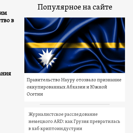
Популярное на сайте
тим
тво в
ания
Правительство Науру отозвало признание
оккупированных Абхазии и Южной
Осетии
Журналистское расследование
немецкого ARD: как Грузия превратилась
в хаб криптоиндустрии