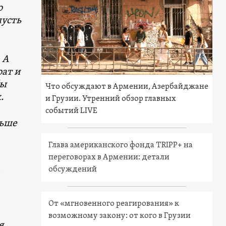
о
пусть
 А
ат и
бы
Что обсуждают в Армении, Азербайджане
.
и Грузии. Утренний обзор главных
событий LIVE
ьше
Глава американского фонда TRIPP+ на
переговорах в Армении: детали
обсуждений
От «мгновенного реагирования» к
возможному закону: от кого в Грузии
я