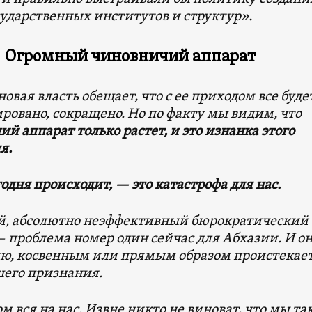
ударственных институтов и структур».
Огромный чиновничий аппарат
овая власть обещает, что с ее приходом все буде
овано, сокращено. Но по факту мы видим, что
й аппарат только растет,
и это изнанка этого
я.
егодня происходит, — это катастрофа для нас.
, абсолютно неэффективный бюрократический
 проблема номер один сейчас для Абхазии. И он
ю, косвенным или прямым образом проистекает
шего признания.
ом вся на нас. Извне никто не виноват, что мы т