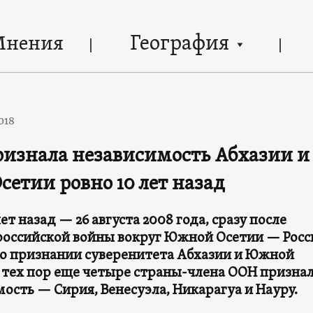
География
Мнения
018
ризнала независимость Абхазии и
етии ровно 10 лет назад
лет назад — 26 августа 2008 года, сразу после
российской войны вокруг Южной Осетии — Росс
 о признании суверенитета Абхазии и Южной
С тех пор еще четыре страны-члена ООН призна
ость — Сирия, Венесуэла, Никарагуа и Науру.