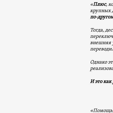
«
Плюс
, 
крупных д
по-другом
Тогда, де
переключ
внешняя у
переводи
Однако эт
реализов
И это как
«Помощь, 