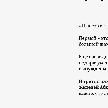
«Плюсов от 
Первый – эт
большой шан
Еще очевидн
недоразумени
вынуждены 
И третий плю
жителей Абх
важно, что 