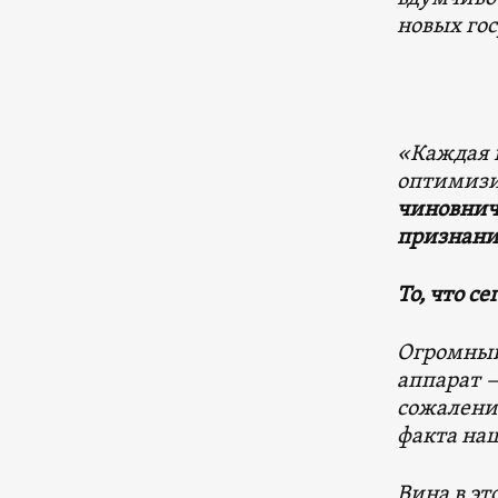
новых гос
«Каждая н
оптимизир
чиновничи
признани
То, что с
Огромный
аппарат —
сожалени
факта на
Вина в эт