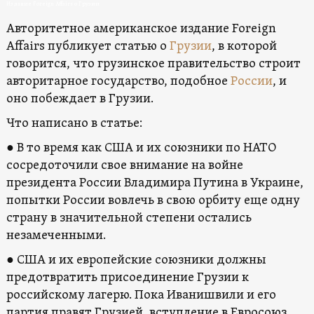
Издание Foreign Affairs о Грузии
Авторитетное американское издание Foreign
Affairs публикует статью о
Грузии
, в которой
говорится, что грузинское правительство строит
авторитарное государство, подобное
России
, и
оно побеждает в Грузии.
Что написано в статье:
● В то время как США и их союзники по НАТО
сосредоточили свое внимание на войне
президента России Владимира Путина в Украине,
попытки России вовлечь в свою орбиту еще одну
страну в значительной степени остались
незамеченными.
● США и их европейские союзники должны
предотвратить присоединение Грузии к
российскому лагерю. Пока Иванишвили и его
партия правят Грузией, вступление в Евросоюз