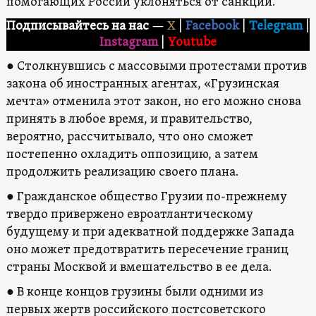
помогающих России уклоняться от санкций.
Подписывайтесь на нас
—
X
|
Facebook
|
Telegram
|
Instagram
|
Youtube
● Столкнувшись с массовыми протестами против
закона об иностранных агентах, «Грузинская
мечта» отменила этот закон, но его можно снова
принять в любое время, и правительство,
вероятно, рассчитывало, что оно сможет
постепенно охладить оппозицию, а затем
продолжить реализацию своего плана.
● Гражданское общество Грузии по-прежнему
твердо привержено евроатлантическому
будущему и при адекватной поддержке Запада
оно может предотвратить пересечение границ
страны Москвой и вмешательство в ее дела.
● В конце концов грузины были одними из
первых жертв российского постсоветского