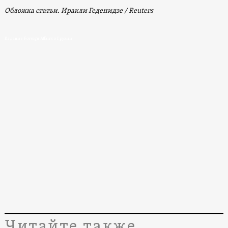
Обложка статьи. Иракли Геденидзе / Reuters
Издание Foreign Affairs о Грузии
Читайте также