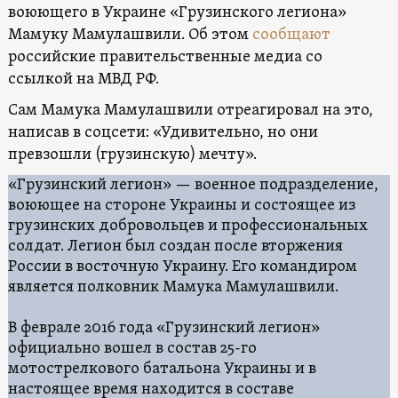
воюющего в Украине «Грузинского легиона»
Мамуку Мамулашвили. Об этом
сообщают
российские правительственные медиа со
ссылкой на МВД РФ.
Сам Мамука Мамулашвили отреагировал на это,
написав в соцсети: «Удивительно, но они
превзошли (грузинскую) мечту».
«Грузинский легион» — военное подразделение,
воюющее на стороне Украины и состоящее из
грузинских добровольцев и профессиональных
солдат. Легион был создан после вторжения
России в восточную Украину. Его командиром
является полковник Мамука Мамулашвили.
В феврале 2016 года «Грузинский легион»
официально вошел в состав 25-го
мотострелкового батальона Украины и в
настоящее время находится в составе