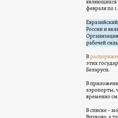
являющихся 
февраля по 1
Евразийский
России и вкл
Организация
рабочей силы
В
распоряже
этих госуда
Беларуси.
В приложени
аэропорты, 
временно смо
В списке – 
Внуково, а т