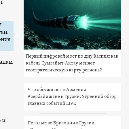
1
м
ан.
ения
Первый цифровой мост по дну Каспия: как
данам
кабель Сумгайыт-Актау меняет
геостратегическую карту региона?
Что обсуждают в Армении,
Азербайджане и Грузии. Утренний обзор
главных событий LIVE
 и
Посольство Британии в Грузии: