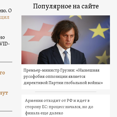
Популярное на сайте
ию. О
бщил
но
VID-
Премьер-министр Грузии: «Нынешняя
го
русофобия оппозиции является
директивой Партии глобальной войны»
нут
Армения отходит от РФ и идет в
сторону ЕС: процесс начался, но до
финала еще далеко