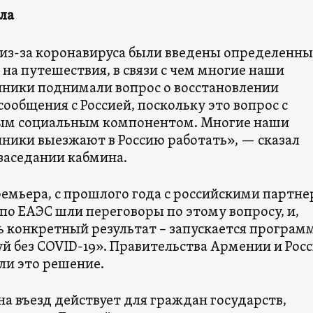
ла
а из-за коронавируса были введены определенны
на путешествия, в связи с чем многие наши
нники поднимали вопрос о восстановлении
ообщения с Россией, поскольку это вопрос с
ым социальным компонентом. Многие наши
нники выезжают в Россию работать», — сказал
заседании кабмина.
ремьера, с прошлого года с российскими партн
по ЕАЭС шли переговоры по этому вопросу, и,
ь конкретный результат – запускается програм
й без COVID-19». Правительства Армении и Рос
ли это решение.
а въезд действует для граждан государств,