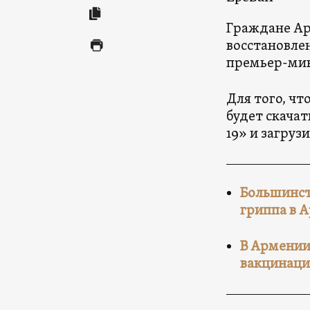
Граждане Арм
восстановле
премьер-ми
Для того, ч
будет скача
19» и загруз
Большинст
гриппа в 
В Армении
вакцинаци