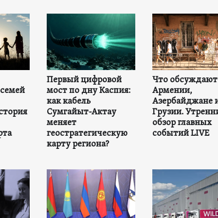
Первый цифровой
Что обсуждают
 семей
мост по дну Каспия:
Армении,
как кабель
Азербайджане 
стория
Сумгайыт-Актау
Грузии. Утренн
меняет
обзор главных
рта
геостратегическую
событий LIVE
карту региона?