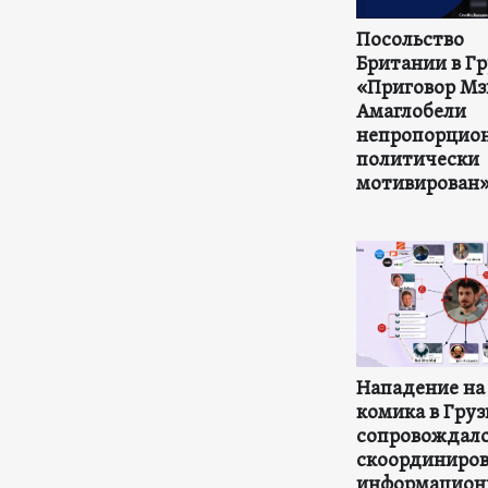
Посольство
Британии в Гр
«Приговор Мз
Амаглобели
непропорцион
политически
мотивирован
Нападение на
комика в Гру
сопровождал
скоординиро
информацион