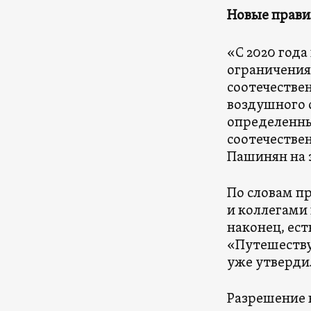
Новые прави
«С 2020 год
ограничения 
соотечестве
воздушного с
определенн
соотечестве
Пашинян на 
По словам п
и коллегами 
наконец, ест
«Путешеству
уже утверди
Разрешение н