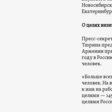
Новосибирск
Екатеринбург
О целях виз
Пресс-секре
Тюрина пред
Армении прие
году в Росси
человек.
«Больше всег
человек. На
к нам на раб
целями — 145
целями Росс