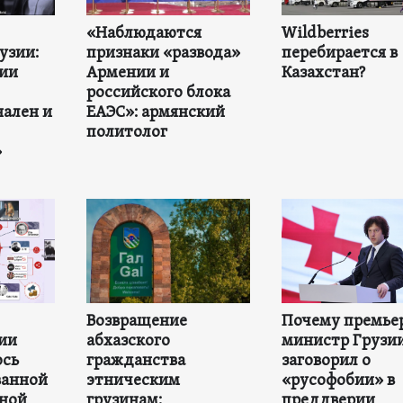
«Наблюдаются
Wildberries
узии:
признаки «развода»
перебирается в
ии
Армении и
Казахстан?
российского блока
ален и
ЕАЭС»: армянский
политолог
»
Возвращение
Почему премье
зии
абхазского
министр Грузи
ось
гражданства
заговорил о
ванной
этническим
«русофобии» в
ной
грузинам:
преддверии