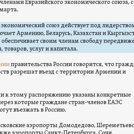
членами Евразийского экономического союза, с 
 марта.
 экономический союз действует под лидерство
ючает Армению, Беларусь, Казахстан и Кыргызст
 обеспечивает своим членам свободу передвиж
, товаров, услуг и капитала.
нии
правительства России говорится, что граж
рств разрешат въезд с территории Армении и
и к этому распоряжению указаны конкретные
через которые граждане стран-членов ЕАЭС
гут въезжать в Россию.
московские аэропорты Домодедово, Шереметьево
акже аэропорты Санкт-Петербурга, Сочи,