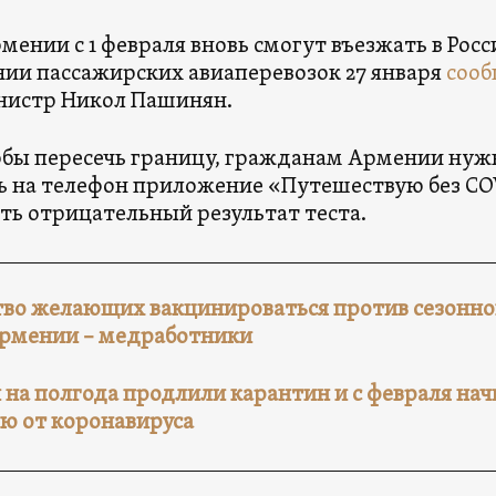
ении с 1 февраля вновь смогут въезжать в Росс
нии пассажирских авиаперевозок 27 января
соо
нистр Никол Пашинян.
тобы пересечь границу, гражданам Армении нуж
ть на телефон приложение «Путешествую без CO
ить отрицательный результат теста.
во желающих вакцинироваться против сезонно
Армении – медработники
 на полгода продлили карантин и с февраля нач
ю от коронавируса