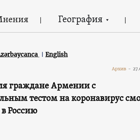
География
Мнения
Azərbaycanca
English
Архив
-
27.
аля граждане Армении с
льным тестом на коронавирус см
 в Россию