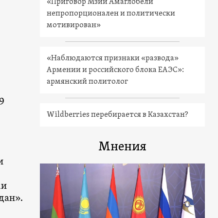
«Приговор Мзии Амаглобели
непропорционален и политически
мотивирован»
«Наблюдаются признаки «развода»
Армении и российского блока ЕАЭС»:
армянский политолог
9
Wildberries перебирается в Казахстан?
Мнения
и
ми
дан».