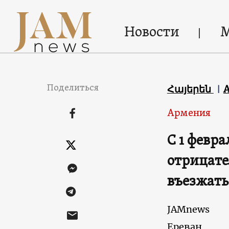
Новости
Поделиться
Հայերեն
Армения
С 1 февр
отрицате
въезжать
JAMnews
Ереван