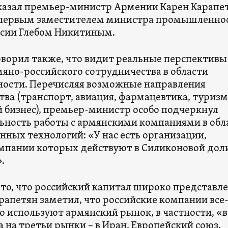
казал премьер-министр Армении Карен Карапе
с первым заместителем министра промышленно
ссии Глебом Никитиным.
оворил также, что видит реальные перспективы
мяно-российского сотрудничества в области
сти. Перечисляя возможные направления
ва (транспорт, авиация, фармацевтика, туризм
 бизнес), премьер-министр особо подчеркнул
ьность работы с армянскими компаниями в обл
ных технологий: «У нас есть организации,
мпании которых действуют в Силиконовой доли
.
то, что российский капитал широко представле
рапетян заметил, что российские компании все
о используют армянский рынок, в частности, «в
 на третьи рынки – в Иран, Европейский союз.