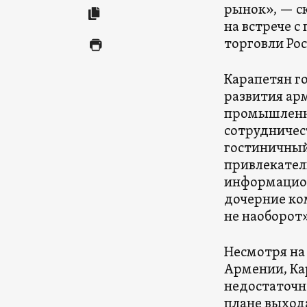
рынок», — с
на встрече 
торговли Ро
Карапетян г
развития ар
промышленно
сотрудничест
гостиничный
привлекател
информацион
дочерние ко
не наоборот»
Несмотря на 
Армении, Ка
недостаточн
плане выхода