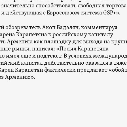
 значительно способствовать свободная торгова
и и действующая с Евросоюзом система GSP+».
й обозреватель Акоп Бадалян, комментируя
арена Карапетяна к российскому капиталу
ть Армению как площадку для выхода на круп
ые рынки, написал: «Посыл Карапетяна
о имел еще и подтекст. В условиях междунаро
сийский капитал действительно оказался в тяж
 Карен Карапетян фактически предлагает «обой
ез Армению».