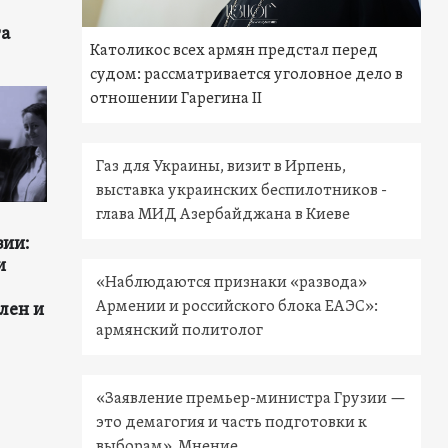
та
Католикос всех армян предстал перед
судом: рассматривается уголовное дело в
отношении Гарегина II
Газ для Украины, визит в Ирпень,
выставка украинских беспилотников -
глава МИД Азербайджана в Киеве
зии:
и
«Наблюдаются признаки «развода»
Армении и российского блока ЕАЭС»:
лен и
армянский политолог
«Заявление премьер-министра Грузии —
это демагогия и часть подготовки к
выборам». Мнение