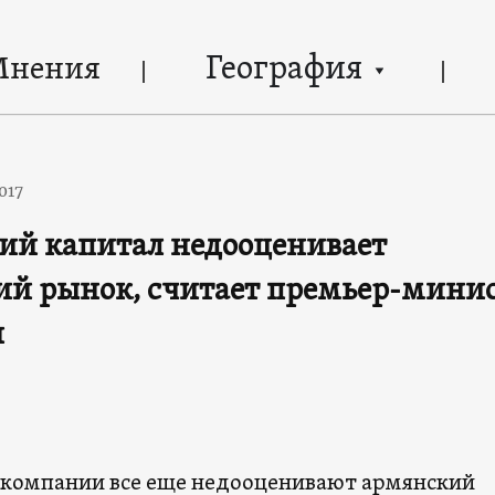
География
Мнения
017
ий капитал недооценивает
й рынок, считает премьер-мини
и
 компании все еще недооценивают армянский