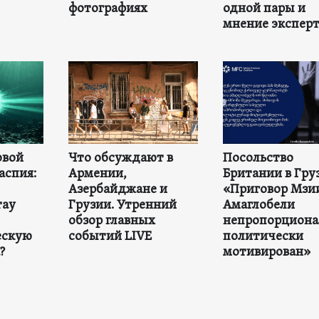
фотографиях
одной пары и
мнение экспер
овой
Что обсуждают в
Посольство
аспия:
Армении,
Британии в Гру
Азербайджане и
«Приговор Мзи
тау
Грузии. Утренний
Амаглобели
обзор главных
непропорциона
ескую
событий LIVE
политически
?
мотивирован»