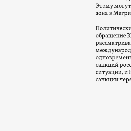
Этому могут
зона в Мегр
Политически
обращение К
рассматрива
международн
одновременн
санкций рос
ситуации, и
санкции чер