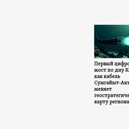
Первый цифр
мост по дну К
как кабель
Сумгайыт-Ак
меняет
геостратегич
карту региона