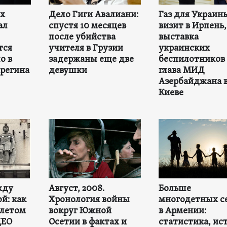
ех
Дело Гиги Авалиани:
Газ для Украин
ал
спустя 10 месяцев
визит в Ирпень,
после убийства
выставка
тся
учителя в Грузии
украинских
о в
задержаны еще две
беспилотников 
регина
девушки
глава МИД
Азербайджана 
Киеве
жду
Август, 2008.
Больше
й: как
Хронология войны
многодетных с
 летом
вокруг Южной
в Армении:
ДЕО
Осетии в фактах и
статистика, ис