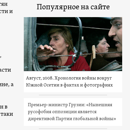
тян
Популярное на сайте
сти и
,
асти
Август, 2008. Хронология войны вокруг
не, а
Южной Осетии в фактах и фотографиях
Премьер-министр Грузии: «Нынешняя
н в
русофобия оппозиции является
-таки
директивой Партии глобальной войны»