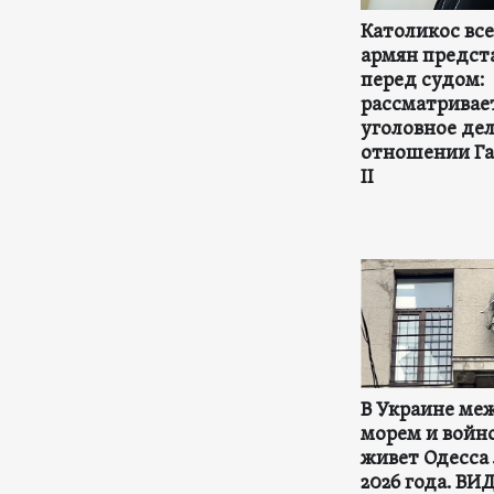
Католикос вс
армян предст
перед судом:
рассматривае
уголовное дел
отношении Га
II
В Украине ме
морем и войно
живет Одесса
2026 года. ВИ