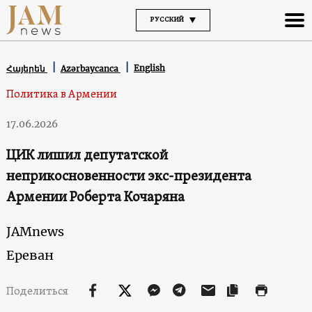
РУССКИЙ
English
Հայերեն
Azərbaycanca
Политика в Армении
17.06.2026
ЦИК лишил депутатской
неприкосновенности экс-президента
Армении Роберта Кочаряна
JAMnews
Ереван
Поделиться