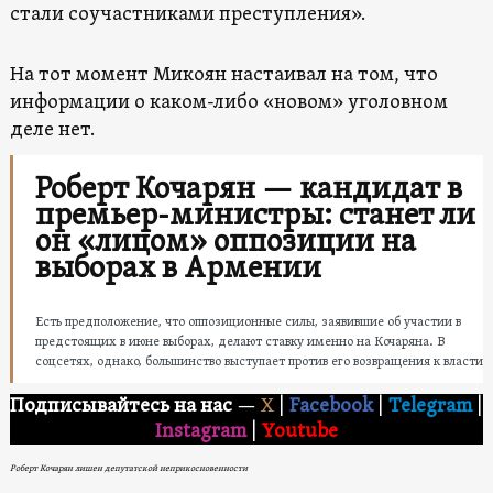
стали соучастниками преступления».
На тот момент Микоян настаивал на том, что
информации о каком-либо «новом» уголовном
деле нет.
Роберт Кочарян — кандидат в
премьер-министры: станет ли
он «лицом» оппозиции на
выборах в Армении
Есть предположение, что оппозиционные силы, заявившие об участии в
предстоящих в июне выборах, делают ставку именно на Кочаряна. В
соцсетях, однако, большинство выступает против его возвращения к власти
Подписывайтесь на нас
—
X
|
Facebook
|
Telegram
|
Instagram
|
Youtube
Роберт Кочарян лишен депутатской неприкосновенности