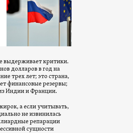
не выдерживает критики.
нов долларов в год на
ие трех лет; это страна,
ет финансовые резервы;
из Индии и Франции.
ирок, а если учитывать,
циально не извинилась
ллиардные репарации
рессивной сущности