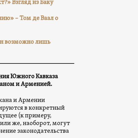
т?» Взгляд из Баку
ию» – Том де Ваал о
н возможно лишь
ния Южного Кавказа
жаном и Арменией.
жана и Армении
мируются в конкретный
дущее (к примеру,
или же, наоборот, могут
енение законодательства