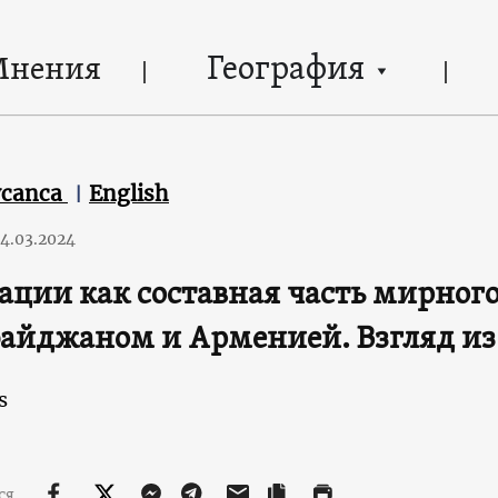
География
Мнения
ycanca
English
4.03.2024
ации как составная часть мирног
айджаном и Арменией. Взгляд из
s
ся