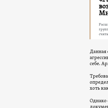
«Р
во
Мн
Расши
групп
счит
Данная 
агресси
себе. А
Требова
определ
хоть ка
Однако 
докумен