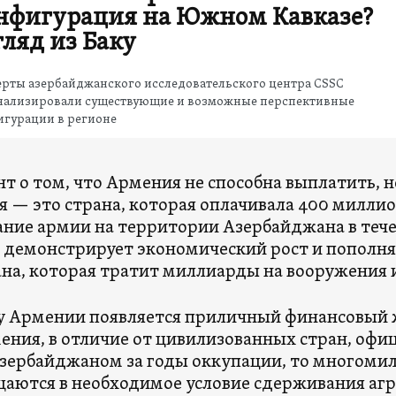
нфигурация на Южном Кавказе?
гляд из Баку
ерты азербайджанского исследовательского центра CSSC
нализировали существующие и возможные перспективные
игурации в регионе
т о том, что Армения не способна выплатить, 
 — это страна, которая оплачивала 400 миллио
ние армии на территории Азербайджана в течен
 демонстрирует экономический рост и пополня
ана, которая тратит миллиарды на вооружения 
 у Армении появляется приличный финансовый ж
ения, в отличие от цивилизованных стран, офи
зербайджаном за годы оккупации, то многоми
аются в необходимое условие сдерживания аг