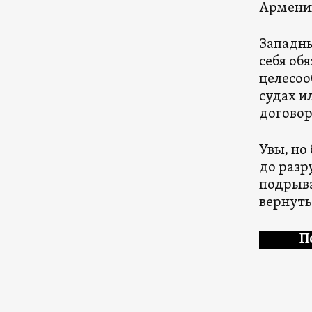
Армени
Западны
себя об
целесоо
судах и
договор
Увы, но
до разр
подрыва
вернуть
П