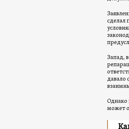
Заявлен
сделал 
условия
законод
предусл
Запад, 
репарац
ответст
давало 
взаимны
Однако 
может о
Ка