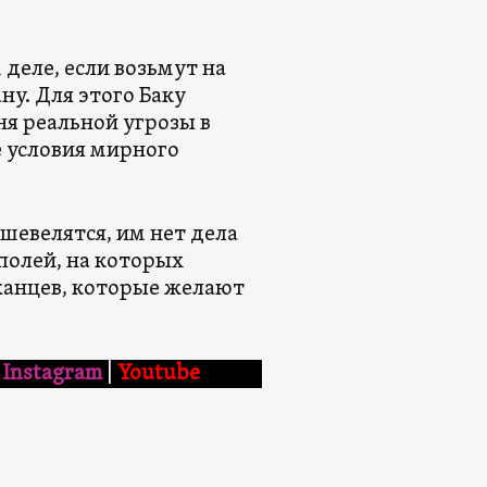
деле, если возьмут на
у. Для этого Баку
ня реальной угрозы в
е условия мирного
шевелятся, им нет дела
полей, на которых
жанцев, которые желают
Instagram
|
Youtube