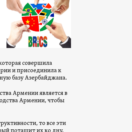
которая совершила
рии и присоединила к
ьную базу Азербайджана.
тва Армении является в
одства Армении, чтобы
руктивности, то все эти
рый потащит их ко дну.