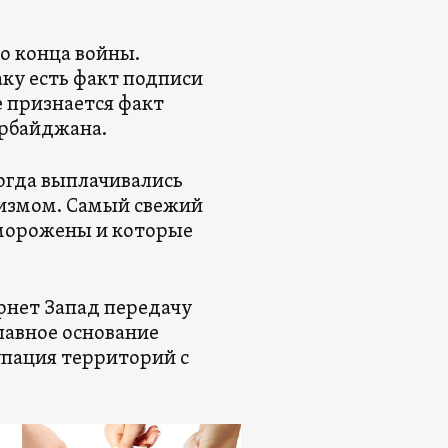
о конца войны.
ку есть факт подписи
 признается факт
ербайджана.
огда выплачивались
низмом. Самый свежий
аморожены и которые
рнет Запад передачу
лавное основание
упация территорий с