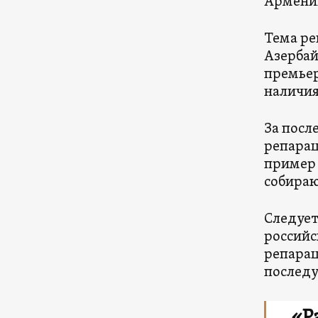
Армении
Тема ре
Азербай
премьер
наличия
За посл
репарац
пример 
собираю
Следует
российс
репарац
последу