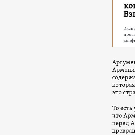
ко
Вз
Эксп
проа
конф
Аргумен
Армения
содержа
которая
это стр
То есть
что Арм
перед А
превращ