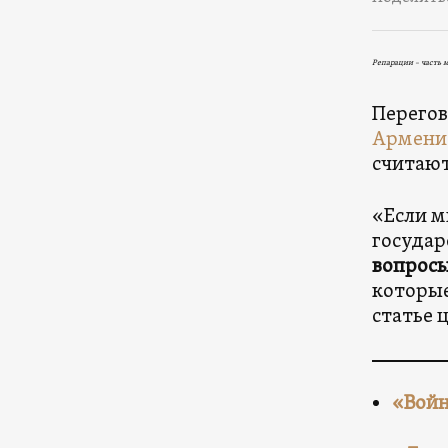
Репарации – часть 
Перего
Армени
считают
«Если м
государ
вопросы
которые
статье 
«Войн