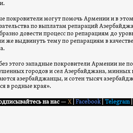
и.
е покровители могут помочь Армении и в этом 
язательства по выплатам репараций Азербайджан
бразно довести процесс по репарациям до уров
ли же выдвинуть тему по репарациям в качеств
а.
 без этого западные покровители Армении не по
ушенных городов и сел Азербайджана, минных 
ются азербайджанцы, и сотен тысяч азербайд
ся в родные края».
одписывайтесь на нас
—
X
|
Facebook
|
Telegram
|