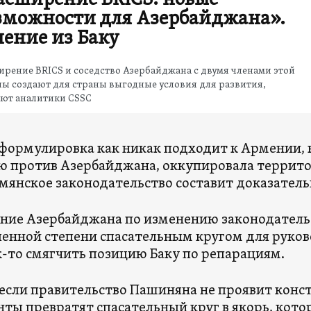
асширение BRICS: новые
зможности для Азербайджана».
ение из Баку
рение BRICS и соседство Азербайджана с двумя членами этой
ы создают для страны выгодные условия для развития,
ают аналитики CSSC
формулировка как никак подходит к Армении, 
ю против Азербайджана, оккупировала террито
рмянское законодательство составит доказател
ние Азербайджана по изменению законодательс
енной степени спасательным кругом для руков
к-то смягчить позицию Баку по репарациям.
если правительство Пашиняна не проявит конст
ты превратят спасательный круг в якорь, кото