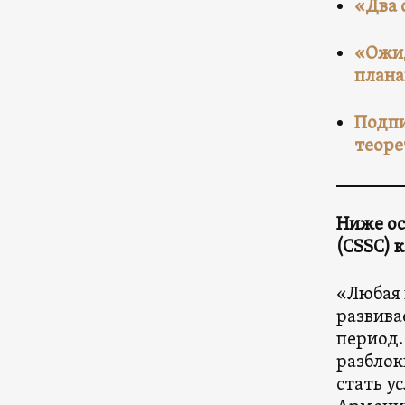
«Два 
«Ожид
плана
Подпи
теоре
Ниже ос
(CSSC) 
«Любая 
развива
период.
разблок
стать у