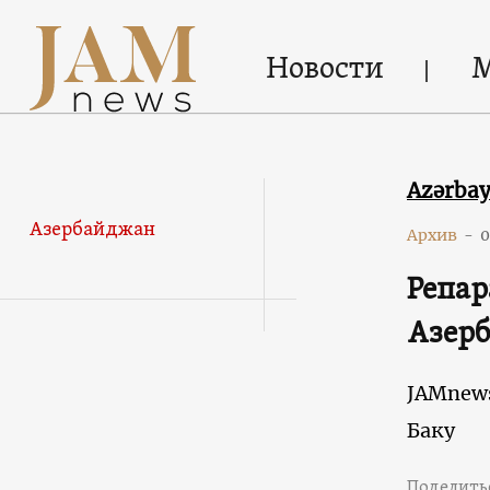
Новости
Azərba
Азербайджан
Архив
-
0
Репар
Азерб
JAMnew
Баку
Поделить