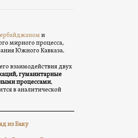
ербайджаном
и
ого мирного процесса,
ания Южного Кавказа.
го взаимодействия двух
каций, гуманитарные
ьными процессами
,
тся в аналитической
яд из Баку