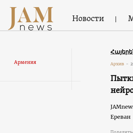
Новости
Հայեր
Армения
Архив
-
2
Пытки
нейро
JAMnew
Ереван
Поделить