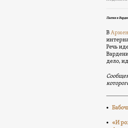
Пытки в Варде
В
Арме
интерна
Речь ид
Вардени
дело, и
Сообщен
которог
Бабоч
«И ро