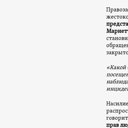
Правоза
жестоко
предста
Мариет
станови
обращен
закрыто
«Какой 
посеще
наблюда
инциде
Насилие
распрос
говори
прав л