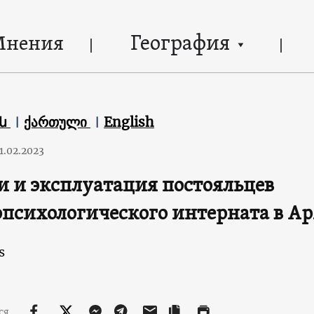
География
Мнения
են
ქართული
English
1.02.2023
 и эксплуатация постояльцев
психологического интерната в А
s
ся