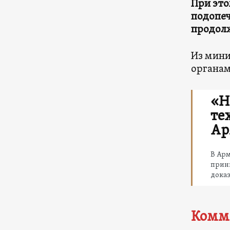
При это
подопеч
продолж
Из мини
органам
«Н
те
Ар
В Арм
прини
доказ
Комм