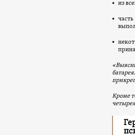
из вс
часть
выпол
некот
прина
«Выясни
батарея
прикреп
Кроме т
четырем
Ге
пс