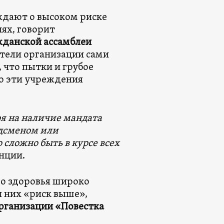
ждают о высоком риске
ях, говорит
жданской ассамблеи
ители организации сами
 что пытки и грубое
о эти учреждения
ря на наличие мандата
дсменом или
сложно быть в курсе всех
нции.
го здоровья широко
и них «риск выше»,
рганизации «Повестка