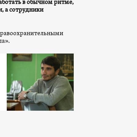
аботать в обычном ритме,
, а сотрудники
 правоохранительными
ла».