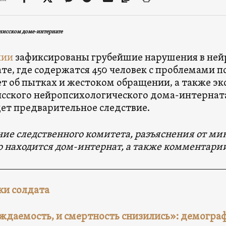
нисском доме-интернате
нии
зафиксированы грубейшие нарушения в не
те, где содержатся 450 человек с проблемами п
ет об пытках и жестоком обращении, а также э
сского нейропсихологического дома-интерната
дет предварительное следствие.
ие следственного комитета, разъяснения от мин
о находится дом-интернат, а также комментари
ки солдата
ждаемость, и смертность снизились»: демограф