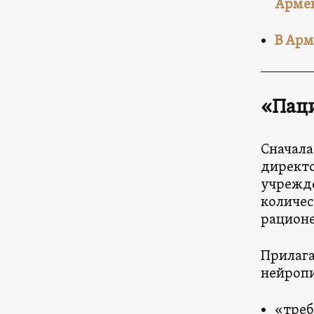
Арме
В Арм
«Паци
Сначала
директо
учрежде
количес
рационе
Прилага
нейропи
«треб