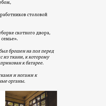
ебом,
 работников столовой
уборке скотного двора,
 семье».
 был брошен на пол перед
с из ткани, к которому
прикован к батарее.
уками и ногами к
ные органы.