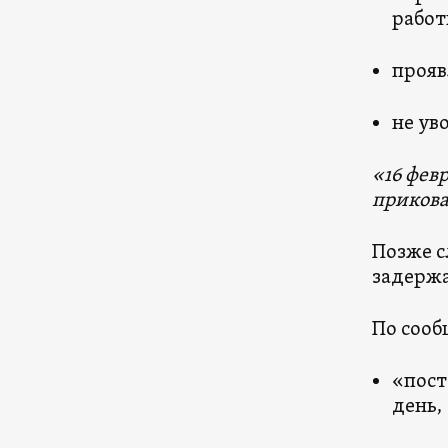
работ
прояв
не ув
«16 фев
прикова
Позже с
задержа
По сооб
«пост
день,