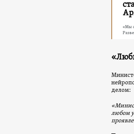
ст
Ар
«Мы с
Разве
«Люб
Министе
нейропс
делом:
«Минист
любом у
проявле