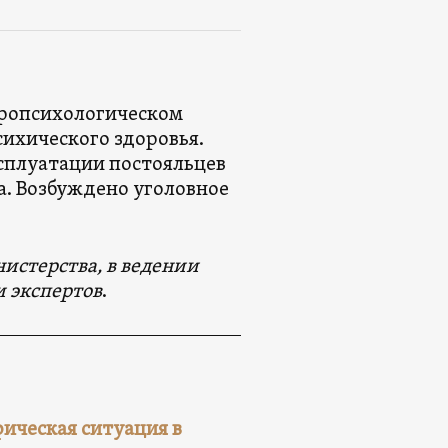
йропсихологическом
сихического здоровья.
ксплуатации постояльцев
. Возбуждено уголовное
истерства, в ведении
и экспертов
.
ическая ситуация в