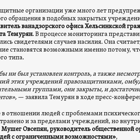
щитные организации уже много лет предупре
го обращения в подобных закрытых учреждени
витель ванадзорского офиса Хельсинкской гра
та Темурян
. В процессе мониторинга представ
лись свидетелями случаев насилия. Она считает,
ие становятся возможными именно потому, чт
го типа.
бы ни был установлен контроль, а также несмот
ний
этих учреждений
правозащитниками, омбу
тельными группами, они закрыты, и достаточно 
нтов»,
— заявила Темурян в ходе пресс-конфере
 в отношении людей с проблемами психическо
транено и за пределами учреждений, но внутр
т
Мушег Овсепян, руководитель общественной о
юдей с ограниченными возможностями»
,