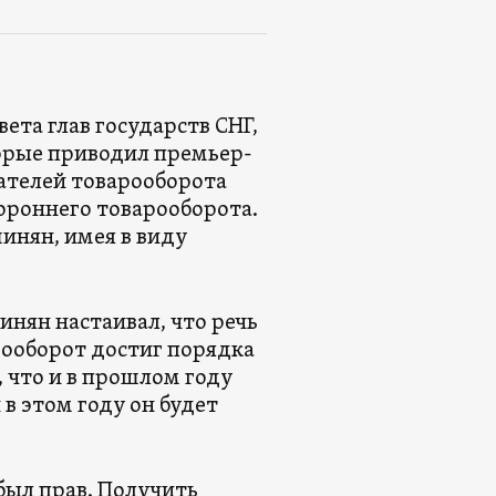
вета глав государств СНГ,
торые приводил премьер-
ателей товарооборота
тороннего товарооборота.
инян, имея в виду
инян настаивал, что речь
варооборот достиг порядка
 что и в прошлом году
 в этом году он будет
был прав. Получить