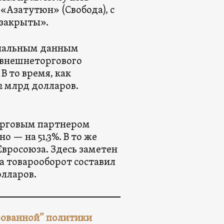
«Азатутюн» (Свобода), с
 закрыты».
циальным данным
м внешнеторгового
В то время, как
2 млрд долларов.
торговым партнером
о — на 51,3%. В то же
Евросоюза. Здесь заметен
да товарооборот составил
олларов.
рованной” политики