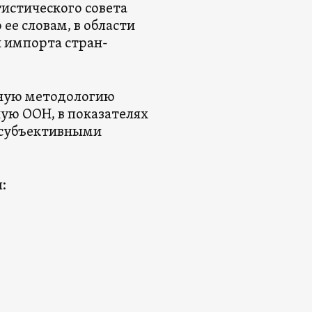
тистического совета
е словам, в области
и импорта стран-
диную методологию
ую ООН, в показателях
 субъективными
: