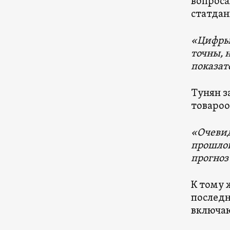
вопроса
статдан
«Цифры,
точны, 
показате
Тунян з
товароо
«Очевид
прошлог
прогноз
К тому 
последн
включаю