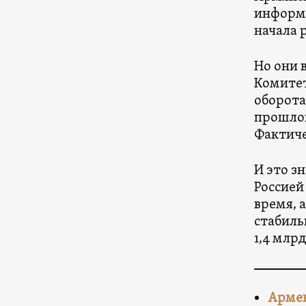
информа
начала 
Но они 
Комитет
оборота
прошлог
Фактиче
И это з
Россией
время, 
стабиль
1,4 млрд
Армен