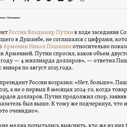
тина с Пашиняном
ент
России
Владимир Путин
в ходе заседания Со
щего в Душанбе, не соглашался с цифрами, ко
р
Армении
Никол Пашинян
относительно показ
 и Арменией. Путин спросил, каков объем двус
 году — 4 миллиарда долларов», — ответил Паш
 января по август 2025 года.
президент России возразил: «Нет, больше». Паш
2025, а не о первых 8 месяцах 2024-го, когда то
ардов долларов. Путин продолжил спор, заявив,
казатель был выше. К тому же подчеркнул, что и
это очевидно».
ие медиа попытались выяснить, кто же из них 