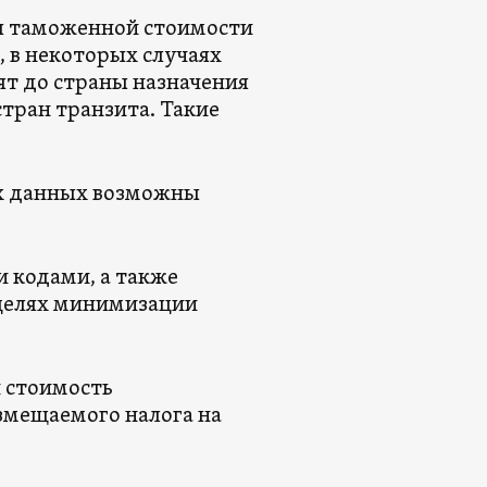
ия таможенной стоимости
о, в некоторых случаях
ят до страны назначения
стран транзита. Такие
их данных возможны
 кодами, а также
 целях минимизации
 стоимость
змещаемого налога на