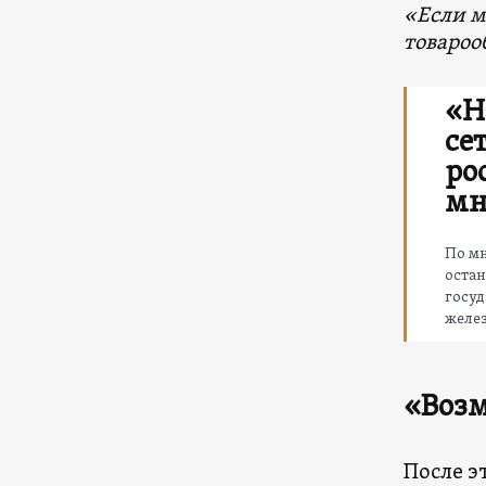
«Если м
товароо
«Н
се
ро
мн
По мн
оста
госу
желе
«Возм
После э