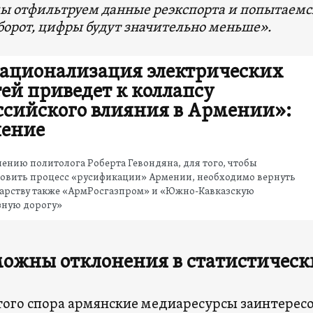
ы отфильтруем данные реэкспорта и попытаемс
борот, цифры будут значительно меньше».
ационализация электрических
тей приведет к коллапсу
ссийского влияния в Армении»:
ение
ению политолога Роберта Гевондяна, для того, чтобы
новить процесс «русификации» Армении, необходимо вернуть
дарству также «АрмРосгазпром» и «Южно-Кавказскую
зную дорогу»
ожны отклонения в статистичес
того спора армянские медиаресурсы заинтере