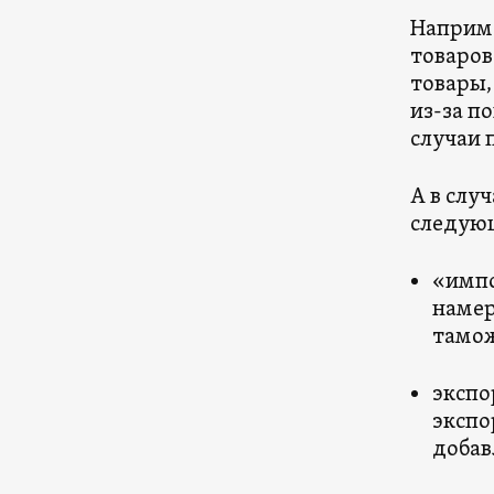
Наприме
товаров 
товары,
из-за п
случаи 
А в слу
следую
«импо
намер
тамо
экспо
экспо
добав