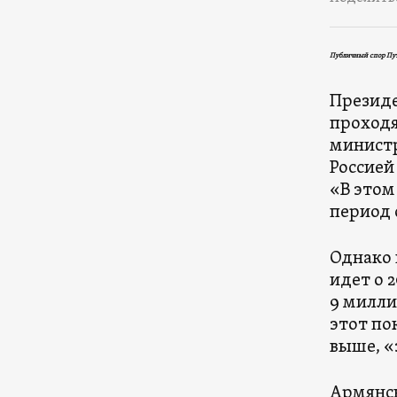
Публичный спор Пу
Презид
проходя
минист
Россией
«В этом
период с
Однако 
идет о 
9 милли
этот по
выше, «
Армянск