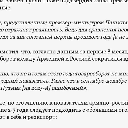
м Бабкен Тунян также подтвердил слова премье
ные:
 представленные премьер-министром Пашиняно
но отражают реальность. Ведь для сравнения не
ли за аналогичный период прошлого года [а не за
аметил, что, согласно данным за первые 8 месяце
борот между Арменией и Россией сократился в
но, что по итогам этого года товарооборот не м
одний показатель. Разве что в сентябре-декабре 
 Путина [на 2025-й] ошибочный».
же, по его мнению, к показателям армяно-росси
ие 2-3 года следует подходить с «большими ог
т в себя и реэкспорт: