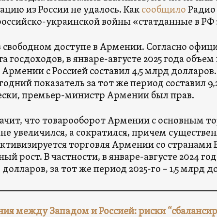
цию из России не удалось. Как
сообщило
Радио 
российско-украинской войны «статданные в РФ
в свободном доступе в Армении. Согласно офи
а госдоходов, в январе-августе 2025 года объе
 Армении с Россией составил 4,5 млрд долларов. 
одний показатель за тот же период составил 9,
ски, премьер-министр Армении был прав.
начит, что товарооборот Армении с основным 
 не увеличился, а сократился, причем существенн
активизируется торговля Армении со странами 
ный рост. В частности, в январе-августе 2024 го
 долларов, за тот же период 2025-го – 1,5 млрд д
ия между Западом и Россией: риски “сбаланси