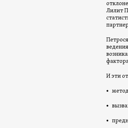
отклоне
Лилит 
статист
партнер
Петрося
ведения
возника
фактор
И эти о
метод
вызва
предн