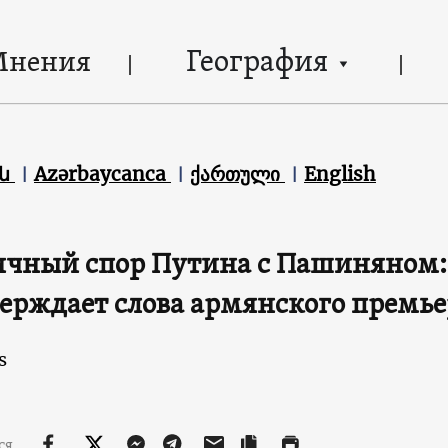
География
Мнения
են
Azərbaycanca
ქართული
English
чный спор Путина с Пашиняном:
ерждает слова армянского премье
s
ся