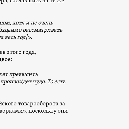
ра, сославшись на те же
м, хотя и не очень
обходимо рассматривать
 весь год]».
в этого года,
двое:
ожет превысить
произойдет чудо. То есть
йского товарооборота за
оворками», поскольку они