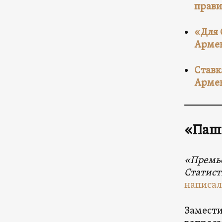
прави
«Для 
Арме
Cтавк
Арме
«Паш
«Премь
Статист
написал
Замести