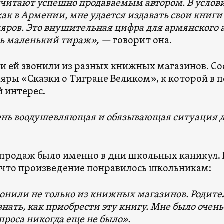
читают успешно продаваемым автором. В услови
как в Армении, мне удается издавать свои книг
яров. Это внушительная цифра для армянского а
нь маленький тираж», —
говорит она.
ни ей звонили из разных книжных магазинов. С
яры «Сказки о Тигране Великом», к которой в 
 интерес.
ень воодушевляющая и обязывающая ситуация д
продаж было именно в дни школьных каникул. 
 что произведение понравилось школьникам:
онили не только из книжных магазинов. Родите
знать, как приобрести эту книгу. Мне было очень
спроса никогда еще не было».