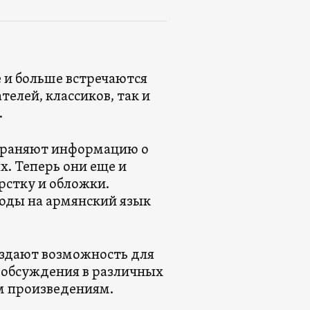
е и больше встречаются
елей, классиков, так и
.
страняют информацию о
х. Теперь они еще и
стку и обложки.
воды на армянский язык
оздают возможность для
 обсуждения в различных
м произведениям.