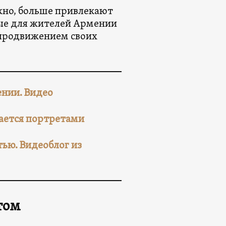
жно, больше привлекают
ные для жителей Армении
 продвижением своих
нии. Видео
кается портретами
тью. Видеоблог из
том