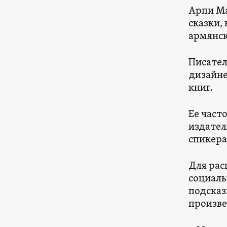
Арпи Ма
сказки,
армянс
Писател
дизайне
книг.
Ее част
издател
спикера
Для рас
социаль
подсказ
произве