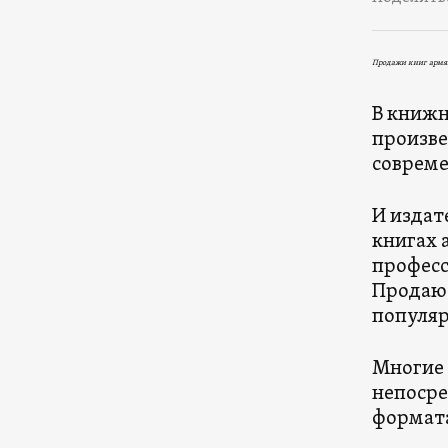
Продажи книг армя
В книж
произве
совреме
И издат
книгах 
професс
Продают
популяр
Многие 
непосре
формата