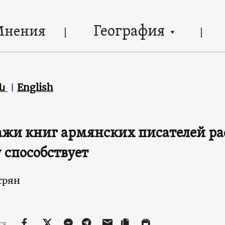
География
Мнения
են
English
жи книг армянских писателей рас
 способствует
срян
ся