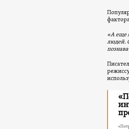
Популяр
фактора
«А еще 
людей. 
познава
Писател
режиссу
использ
«П
ин
пр
«Потр