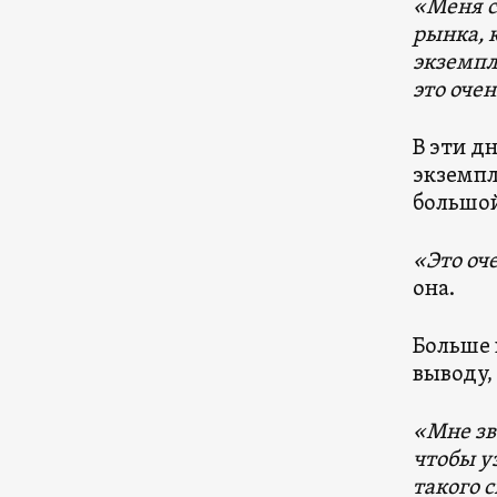
«Меня с
рынка, 
экземпл
это оче
В эти д
экземпл
большой
«Это оч
она.
Больше 
выводу,
«Мне зв
чтобы у
такого 