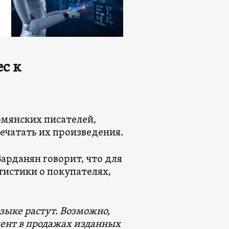
с к
мянских писателей,
печатать их произведения.
арданян говорит, что для
тистики о покупателях,
зыке растут. Возможно,
цент в продажах изданных