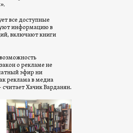
».
ует все доступные
икуют информацию в
ций, включают книги
 возможность
закон о рекламе не
латный эфир ни
ак реклама в медиа
 считает Хачик Варданян.