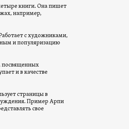
четыре книги. Она пишет
ажах, например,
 Работает с художниками,
жным и популяризацию
, посвященных
пает и в качестве
льзует страницы в
бсуждения. Пример Арпи
едставлять свое