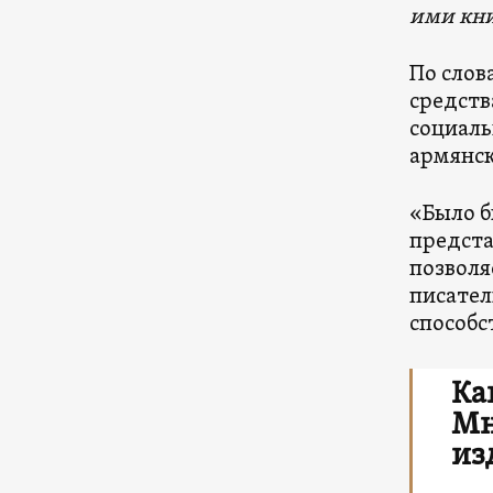
ими кни
По слов
средств
социаль
армянск
«Было б
предста
позволя
писател
способс
Ка
Мн
из