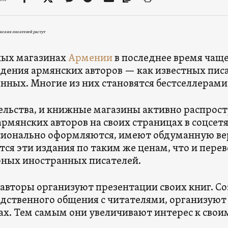
нских писателей растут
ных магазинах
Армении
в последнее время чащ
дения армянских авторов — как известных писат
нных. Многие из них становятся бестселлерами
ельства, и книжные магазины активно распро
армянских авторов на своих страницах в соцсетя
ионально оформляются, имеют обдуманную вер
ся эти издания по таким же ценам, что и пере
ных иностранных писателей.
авторы организуют презентации своих книг. С
дственного общения с читателями, организуют
х. Тем самым они увеличивают интерес к свои