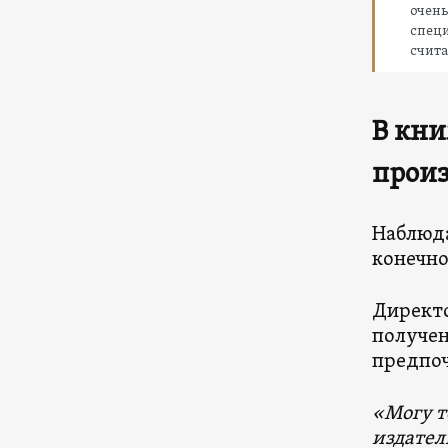
очен
спец
счит
В кни
произ
Наблюда
конечно
Директо
получен
предпоч
«Могу т
издател