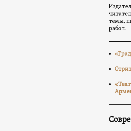
Издател
читател
темы, п
работ.
«Град
Стрит
«Теат
Арме
Совре