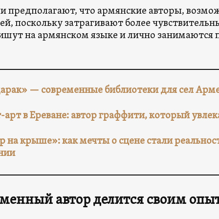
и предполагают, что армянские авторы, возмо
ей, поскольку затрагивают более чувствитель
ишут на армянском языке и лично занимаются
арак» — современные библиотеки для сел Арме
-арт в Ереване: автор граффити, который увле
р на крыше»: как мечты о сцене стали реальнос
нии
менный автор делится своим опы