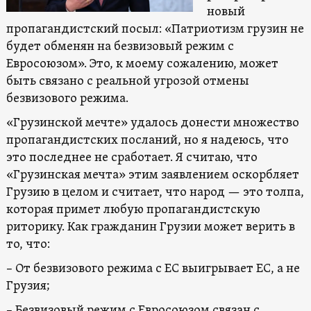
новый
пропагандистский посыл: «Патриотизм грузин не
будет обменян на безвизовый режим с
Евросоюзом». Это, к моему сожалению, может
быть связано с реальной угрозой отмены
безвизового режима.
«Грузинской мечте» удалось донести множество
пропагандистских посланий, но я надеюсь, что
это последнее не сработает. Я считаю, что
«Грузинская мечта» этим заявлением оскорбляет
Грузию в целом и считает, что народ — это толпа,
которая примет любую пропагандистскую
риторику. Как гражданин Грузии может верить в
то, что:
– От безвизового режима с ЕС выигрывает ЕС, а не
Грузия;
– Безвизовый режим с Евросоюзом связан с