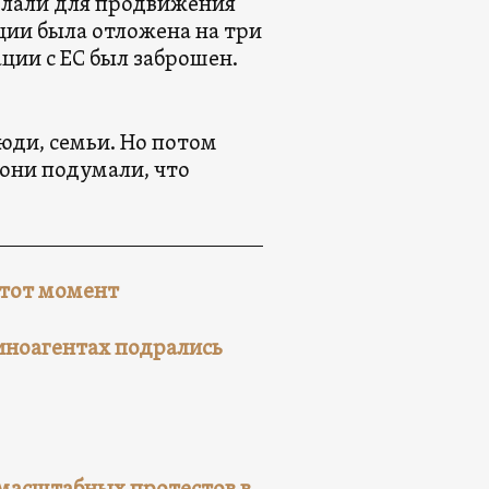
елали для продвижения
ации была отложена на три
ации с ЕС был заброшен.
юди, семьи. Но потом
 они подумали, что
 этот момент
 иноагентах подрались