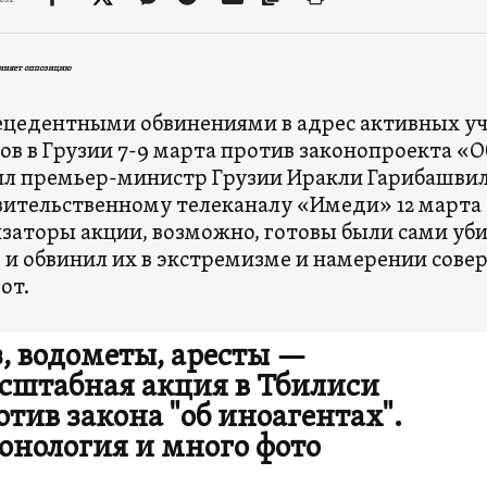
виняет оппозицию
ецедентными обвинениями в адрес активных у
ов в Грузии 7-9 марта против законопроекта «
л премьер-министр Грузии Иракли Гарибашви
ительственному телеканалу «Имеди» 12 марта о
заторы акции, возможно, готовы были сами уб
 и обвинил их в экстремизме и намерении сов
от.
з, водометы, аресты —
сштабная акция в Тбилиси
отив закона "об иноагентах".
онология и много фото