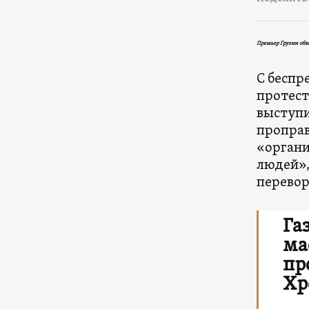
Премьер Грузии об
С беспр
протест
выступи
проправ
«органи
людей»,
перевор
Га
ма
пр
Хр