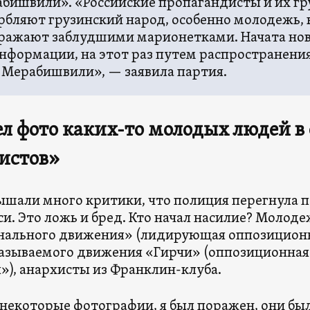
бишвили». «Российские пропагандисты и их гр
рбляют грузинский народ, особенно молодежь,
ражают заблудшими марионетками. Начата нов
нформации, на этот раз путем распространени
 Мерабишвили», — заявила партия.
л фото каких-то молодых людей в
истов»
шали много критики, что полиция перегнула п
си. Это ложь и бред. Кто начал насилие? Молод
ального движения» (лидирующая оппозиционн
называемого движения «Гирчи» (оппозиционная
»), анархисты из Франклин-клуба.
 некоторые фотографии, я был поражен, они бы