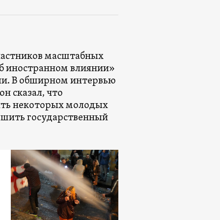
частников масштабных
Об иностранном влиянии»
ли. В обширном интервью
н сказал, что
ить некоторых молодых
ершить государственный