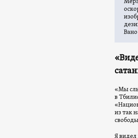
Мера
оско
изоб
дези
Вано
«Виде
сатан
«Мы слы
в Тбили
«Национ
из так 
свободы
Я видел