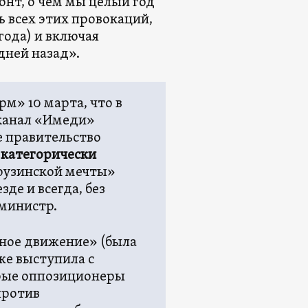
онт, о чем мы целый год
 всех этих провокаций,
года) и включая
дней назад».
м» 10 марта, что в
еканал «Имеди»
е правительство
категорически
рузинской мечты»
де и всегда, без
-министр.
ное движение» (была
же выступила с
орые оппозиционеры
против