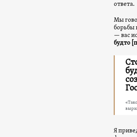
ответа.
Мы гово
борьбы 
— вас и
будто [
Ст
бу
со
Го
«Тако
выра
Я приве