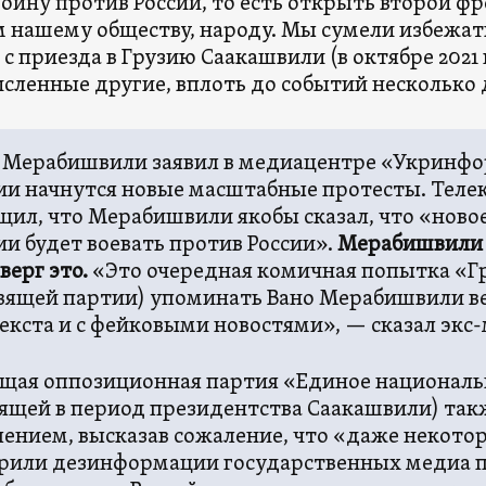
войну против России, то есть открыть второй фр
 нашему обществу, народу. Мы сумели избежать
 с приезда в Грузию Саакашвили (в октябре 2021 
сленные другие, вплоть до событий несколько 
 Мерабишвили заявил в медиацентре «Укринфор
ии начнутся новые масштабные протесты. Тел
щил, что Мерабишвили якобы сказал, что «ново
ии будет воевать против России».
Мерабишвили 
верг это.
«Это очередная комичная попытка «Г
вящей партии) упоминать Вано Мерабишвили вез
екста и с фейковыми новостями», — сказал экс
щая оппозиционная партия «Единое националь
ящей в период президентства Саакашвили) так
лением, высказав сожаление, что «даже некот
рили дезинформации государственных медиа 