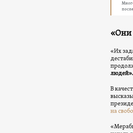
Много
посл
«Они 
«Их зад
дестаби
продол
людей»
В качес
высказы
президе
на своб
«Мераби