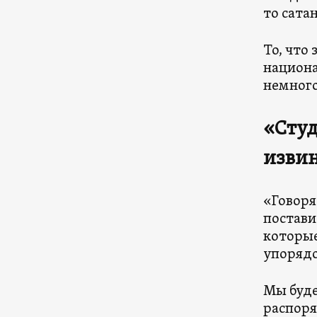
то сата
То, что
национа
немного
«Студ
изви
«Говоря
постави
которые
упорядо
Мы буде
распоря