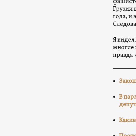
фашистс
Грузии 
года, и
Следова
Я видел
многие 
правда 
Закон
В пар
депу
Какие