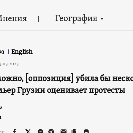
География
Мнения
ლი
English
3.03.2023
ожно, [оппозиция] убила бы неск
мьер Грузии оценивает протесты
s
и
ся