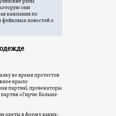
узинские рабы
 которую они
ая кампания по
я фейковых новостей о
 одежде
алку во время протестов
ежное крыло
ая партия), провокаторы
 партия «Гирчи-Больше
ли одеты в форму каких-