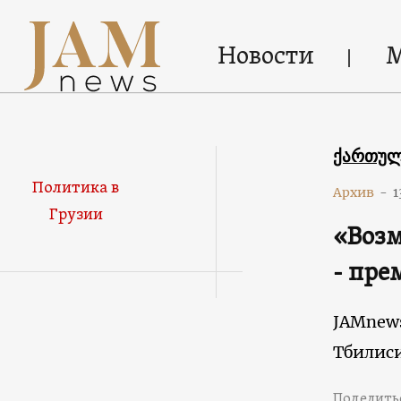
Новости
ქართუ
Политика в
Архив
-
1
Грузии
«Возм
- пре
JAMnew
Тбилис
Поделить