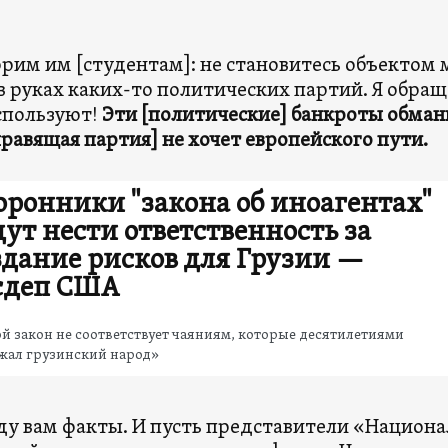
рим им [студентам]: не становитесь объектом
в руках каких-то политических партий. Я обра
спользуют!
Эти [политические] банкроты обманы
правящая партия] не хочет европейского пути.
оронники "закона об иноагентах"
дут нести ответственность за
здание рисков для Грузии —
сдеп США
й закон не соответствует чаяниям, которые десятилетиями
жал грузинский народ»
ду вам факты. И пусть представители «Национа