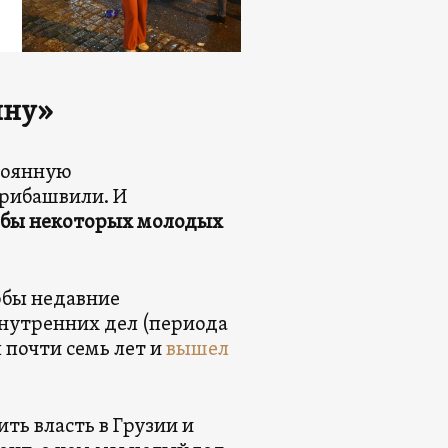
йну»
стоянную
арибашвили. И
и бы некоторых молодых
кобы недавние
нутренних дел (периода
 почти семь лет и
вышел
ть власть в Грузии и