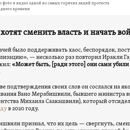
 фото и видео одной из самых горячих акций протеста
еднего времени
хотят сменить власть и начать во
ачей было поддерживать хаос, беспорядок, по
лизацию», — несколько раз повторил Иракли Г
жил:
«Может быть, [ради этого] они сами убил
.
тве подтверждения своих слов он сослался на я
вания Вано Мерабишвили, бывшего министра в
нтства Михаила Саакашвили), который отсидел
оду
в 2020 году.
швили признал, что их цель — свергнуть, смени