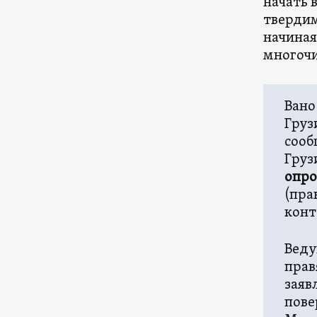
начать 
твердим
начиная
многочи
Вано
Груз
сооб
Груз
опро
(пра
конт
Веду
прав
заяв
пове