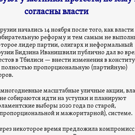
согласны власти
рузии начались 14 ноября после того, как власти
збирательную реформу и тем самым не выполн
оторое лидер партии, олигарх и неформальный
рузии Бидзина Иванишвили публично дал во вр
естов в Тбилиси — внести изменения в констит
а полностью пропорциональную (партийную)
оров.
 многодневные масштабные уличные акции, вл
 не собираются идти на уступки и планируют
рламентские выборы 2020 года по старой,
пропорциональной и мажоритарной), системе.
ерез некоторое время предложила компромис