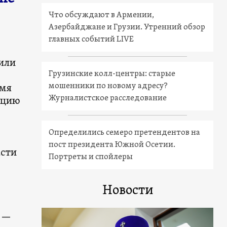
Что обсуждают в Армении,
Азербайджане и Грузии. Утренний обзор
главных событий LIVE
или
Грузинские колл-центры: старые
мошенники по новому адресу?
емя
Журналистское расследование
уцию
Определились семеро претендентов на
пост президента Южной Осетии.
асти
Портреты и спойлеры
Новости
с —