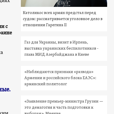
циях
Католикос всех армян предстал перед
судом: рассматривается уголовное дело в
отношении Гарегина II
и с
раине
Газ для Украины, визит в Ирпень,
выставка украинских беспилотников -
на
глава МИД Азербайджана в Киеве
«Наблюдаются признаки «развода»
Армении и российского блока ЕАЭС»:
армянский политолог
ные.
«Заявление премьер-министра Грузии —
это демагогия и часть подготовки к
ским
выборам». Мнение