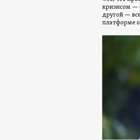
кризисом — с
другой — все
платформе о