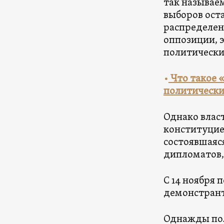
так называе
выборов оста
распределен
оппозиции, э
политически
•
Что такое 
политически
Однако власт
конституцией
состоявшаяс
дипломатов,
С 14 ноября
демонстрант
Однажды пол