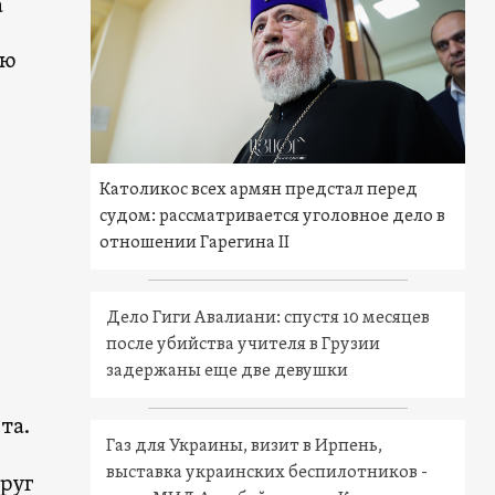
а
ию
Католикос всех армян предстал перед
судом: рассматривается уголовное дело в
отношении Гарегина II
Дело Гиги Авалиани: спустя 10 месяцев
после убийства учителя в Грузии
задержаны еще две девушки
та.
Газ для Украины, визит в Ирпень,
выставка украинских беспилотников -
руг