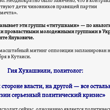
во. Неоднократно было замечено, что в контрак
ствуют дети чиновников правящей партии
 мечта».
азывает эти группы «титушками» — по аналоги
и провластными молодежными группами в Ук
нте Януковиче.
асштабный митинг оппозиции запланирован 
ря в Кутаиси.
Гия Хухашвили, политолог:
 стороне власти, на другой — все осталь
узии серьезный политический кризис»
оисходит сейчас, однозначно является политиче