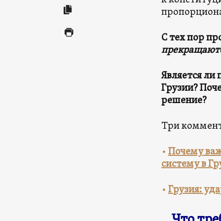
к конституц
пропорциона
С тех пор п
прекращают
Является ли 
Грузии? Поче
решение?
Три коммент
•
Почему важ
систему в Гр
•
Грузия: уд
Что тре