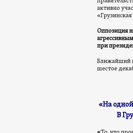
правительст
активно уча
«Грузинская
Оппозиция н
агрессивным
при президе
Ближайший м
шестое декаб
«На одной
В Гр
«
То, что пр