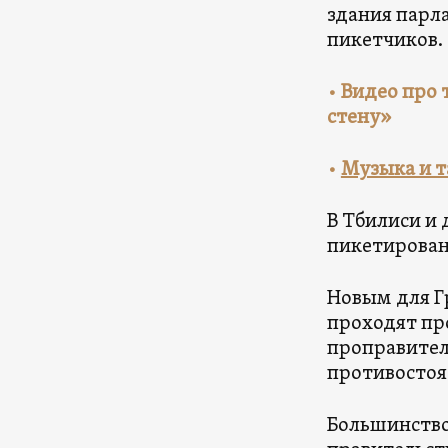
здания парл
пикетчиков.
• Видео про 
стену»
•
Музыка и т
В Тбилиси и
пикетирован
Новым для Г
проходят пр
проправите
противосто
Большинство