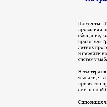
Протесты в Г
провалили и
обещание, к
правитель Г
летних прот
и перейти н
систему выб
Несмотря на
заявили, что
провести па
смешанной (
Оппозиция ч