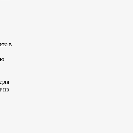
тию в
ую
 для
т на