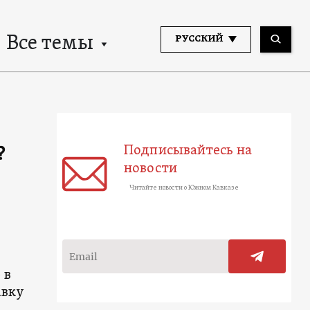
Все темы
РУССКИЙ
Подписывайтесь на
?
новости
Читайте новости о Южном Кавказе
 в
авку