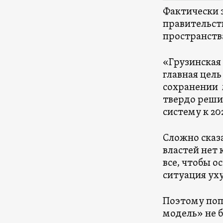
Фактически 
правительств
пространства
«Грузинская 
главная цель
сохранении 
твердо реши
систему к 20
Сложно сказа
властей нет 
все, чтобы о
ситуация ух
Поэтому поп
модель» не 