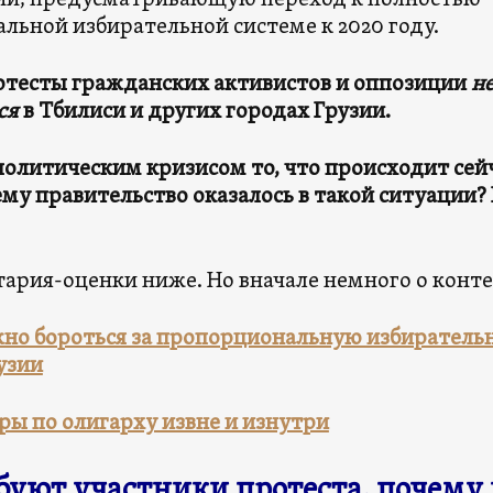
ии, предусматривающую переход к полностью
льной избирательной системе к 2020 году.
ротесты гражданских активистов и оппозиции
н
ся
в Тбилиси и других городах Грузии.
политическим кризисом то, что происходит сейч
му правительство оказалось в такой ситуации? 
ария-оценки ниже. Но вначале немного о конте
но бороться за пропорциональную избиратель
узии
ары по олигарху извне и изнутри
буют участники протеста, почему 