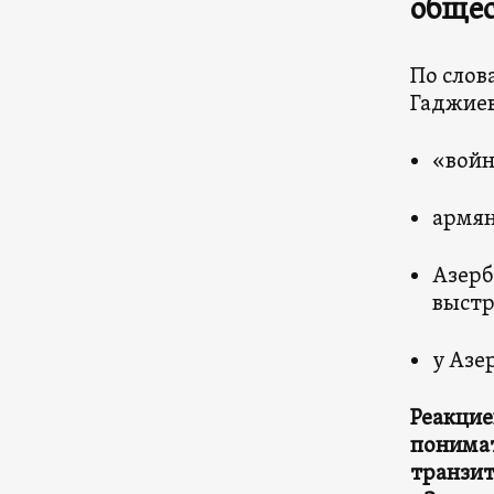
общес
По слов
Гаджиев
«войн
армян
Азерб
выстр
у Азе
Реакцие
понимат
транзи