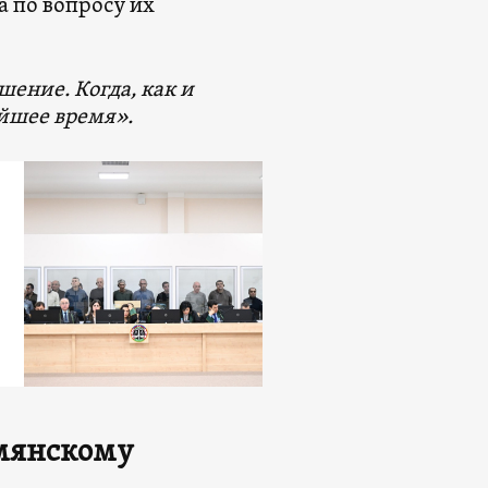
 по вопросу их
шение. Когда, как и
айшее время».
мянскому