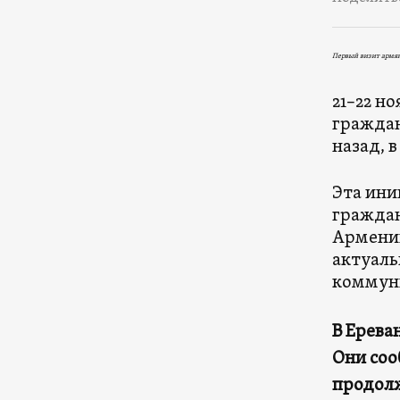
Первый визит армян
21–22 но
граждан
назад, 
Эта ини
граждан
Армении
актуаль
коммун
В Ерева
Они соо
продолж