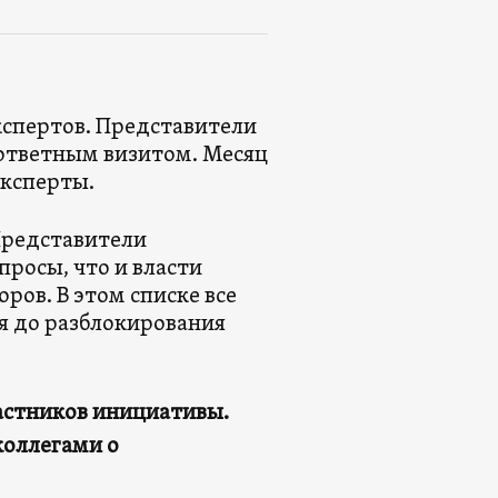
кспертов. Представители
 ответным визитом. Месяц
эксперты.
Представители
просы, что и власти
ров. В этом списке все
я до разблокирования
частников инициативы.
коллегами о