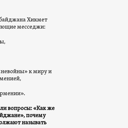
рбайджана Хикмет
дующие месседжи:
ы,
«невойны» к миру и
менией,
Армении».
ли вопросы: «Как же
айджане», почему
олжают называть