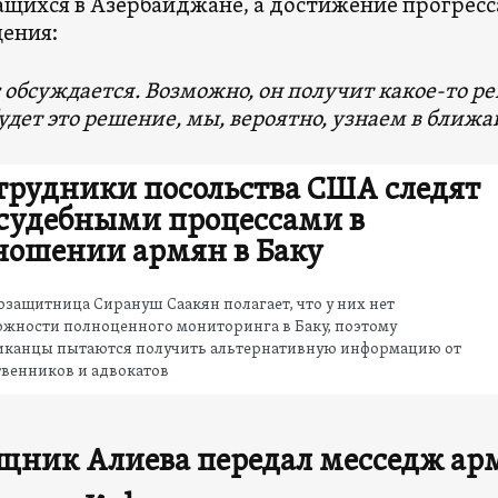
щихся в Азербайджане, а достижение прогресса
ения:
 обсуждается. Возможно, он получит какое-то ре
удет это решение, мы, вероятно, узнаем в ближ
трудники посольства США следят
 судебными процессами в
ношении армян в Баку
защитница Сирануш Саакян полагает, что у них нет
жности полноценного мониторинга в Баку, поэтому
иканцы пытаются получить альтернативную информацию от
венников и адвокатов
щник Алиева передал месседж ар