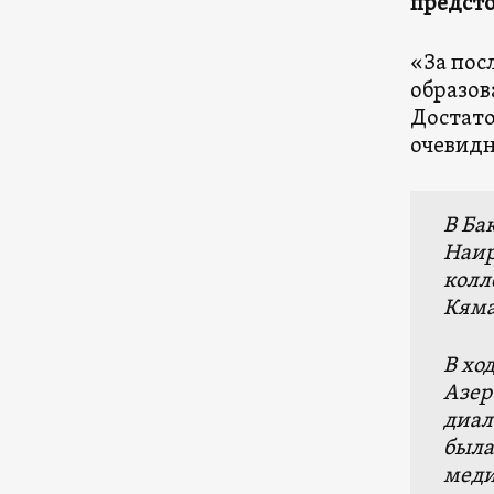
предсто
«За пос
образов
Достато
очевидн
В Ба
Наир
колл
Кяма
В хо
Азер
диал
была
меди