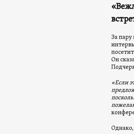
«Вежл
встр
За пару
интервь
посетит
Он сказ
Подчерк
«Если э
предлож
посколь
пожелан
конфер
Однако,