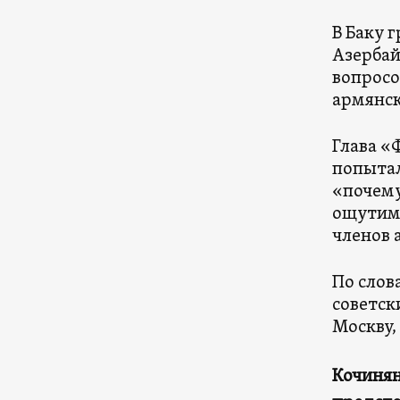
В Баку 
Азербай
вопросо
армянск
Глава «
попытал
«почему
ощутимы
членов 
По слов
советск
Москву,
Кочинян