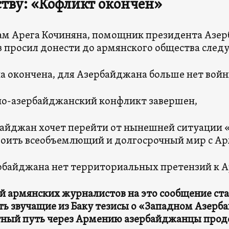
тву: «Кофликт окончен»
ам Арега Кочиняна, помощник президента Азе
 просил донести до армянского общества сле
а окончена, для Азербайджана больше нет войн
о-азербайджанский конфликт завершен,
айджан хочет перейти от нынешней ситуации 
оить всеобъемлющий и долгосрочный мир с Ар
рбайджана нет территориальных претензий к 
й армянских журналистов на это сообщение ста
ь звучащие из Баку тезисы о «Западном Азерб
тный путь через Армению азербайджанцы прод