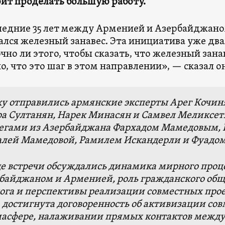
ит проделать большую работу.
ледние 35 лет между Арменией и Азербайджано
ался железный занавес. Эта инициатива уже дв
чно ли этого, чтобы сказать, что железный зана
о, что это шаг в этом направлении», — сказал о
ку отправились армянские эксперты Арег Кочиня
а Султанян, Нарек Минасян и Самвел Меликсетя
егами из Азербайджана Фархадом Мамедовым, 
лей Мамедовой, Рамилем Искандерли и Фуадом
де встречи обсуждались динамика мирного проц
байджаном и Арменией, роль гражданского общ
ога и перспективы реализации совместных проек
 достигнута договоренность об активизации сов
асфере, налаживании прямых контактов межд