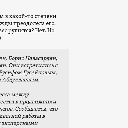
м в какой-то степени
ажды преодолела его.
вес рушится? Нет. Но
н.
н, Борис Навасардян,
н. Они встретились с
Русифом Гусейновым,
 Абдуллаевым.
есса между
ества в продвижении
тов. Сообщается, что
местной работы в
у экспертными