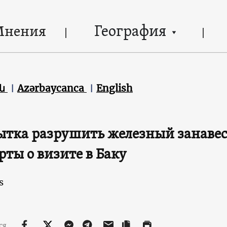
География
Мнения
են
Azərbaycanca
English
тка разрушить железный занавес
рты о визите в Баку
s
ся