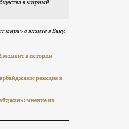
общества в мирный
ст мира»
о визите в Баку.
 момент в истории
зербайджан»: реакция в
байджан»: мнение из