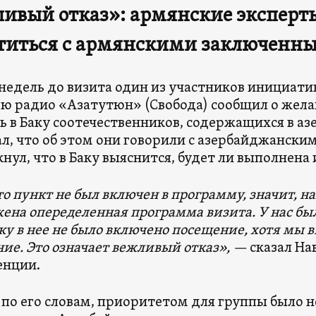
ивый отказ»: армянские эксперт
етиться с армянскими заключенн
 недель до визита один из участников инициати
ю радио «Азатутюн» (Свобода) сообщил о жела
ь в Баку соотечественников, содержащихся в а
ал, что об этом они говорили с азербайджанским
нул, что в Баку выяснится, будет ли выполнена 
то пункт не был включен в программу, значит, н
ена опеределенная программа визита. У нас б
ку в нее не было включено посещение, хотя мы 
ие. Это означает вежливый отказ», —
сказал На
енции.
 по его словам, приоритетом для группы было 