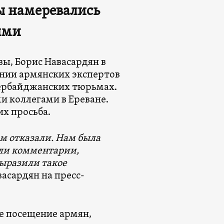
ы намеревались
ыми
вы, Борис Навасардян в
нии армянских экспертов
зербайджанских тюрьмах.
и коллегами в Ереване.
их просьба.
ам отказали. Нам была
ыли комментарии,
выразили такое
васардян на пресс-
не посещение армян,