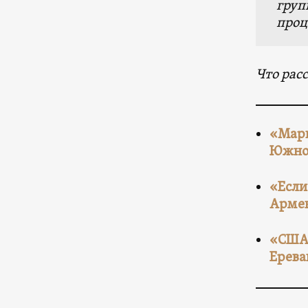
груп
проц
Что рас
«Марш
Южног
«Если
Армен
«США 
Ерева