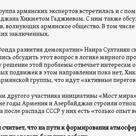
группа армянских экспертов встретилась и с п
джана Хикметом Гаджиевом. С ним также обсуж
в, волнующих армянское общество. В том числе
их заключенных.
Фонда развития демократии» Наира Султанян ск
ись обсудить этот вопрос в логике мирного про
 решение этой проблемы отвечает интересам об
х подвижек в этом направлении пока нет, Хик
армянской группы, что идут «активные перего
ам другого участника инициативы «Мост мира»,
ие годы Армения и Азербайджан строили отнош
 а после распада СССР у них есть «только опыт 
 считает, что на пути к формирования атмосф