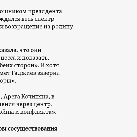
омощником президента
дался весь спектр
 и возвращение на родину
азала, что они
цесса и показать,
еих сторон». И хотя
мет Гаджиев заверил
воры».
 Арега Кочиняна, в
ения через центр,
войны и конфликта».
еры сосуществования