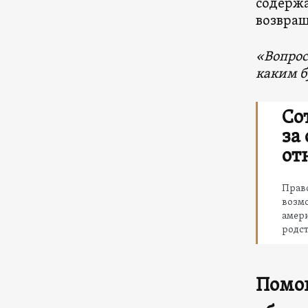
содержа
возвращ
«Вопрос
каким б
Со
за
от
Право
возмо
амер
родст
Помо