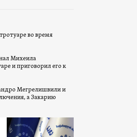
 тротуаре во время
знал Михеила
аре и приговорил его к
Сандро Мегрелишвили и
ючения, а Закарию