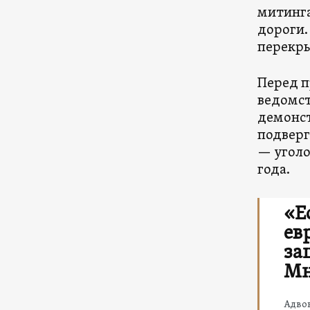
митинга
дороги.
перекры
Перед п
ведомст
демонст
подверг
— уголо
года.
«Е
ев
за
Мн
Адво