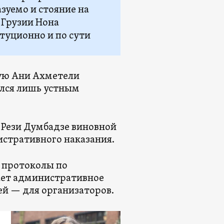
зуемо и стояние на
 Грузии Нона
итуционно и по сути
щую Ани Ахметели
ился лишь устным
у Рези Думбадзе виновной
истративного наказания.
ы протоколы по
ет административное
ней — для организаторов.