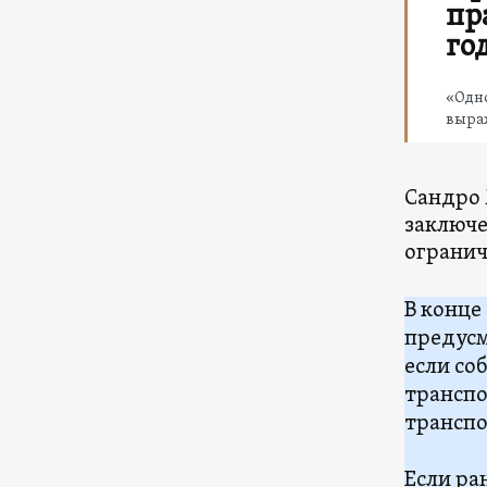
пр
го
«Одно
выра
Сандро
заключе
огранич
В конце
предусм
если со
транспо
транспо
Если ра