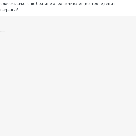
нодательство, еще больше ограничивающие проведение
нстраций
в Грузии