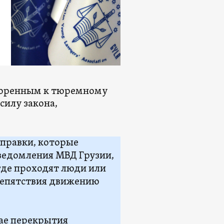
воренным к тюремному
силу закона,
оправки, которые
ведомления МВД Грузии,
 где проходят люди или
репятствия движению
чае перекрытия