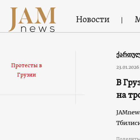
Новости
ქართუ
Протесты в
23.01.2026
Грузии
В Гру
на тр
JAMnew
Тбилис
Поделить