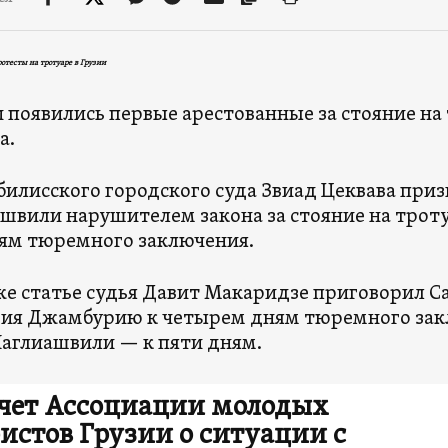
отесты на тротуаре в Грузии
и появились первые арестованные за стояние на
а.
билисского городского суда Звиад Цеквава при
швили нарушителем закона за стояние на троту
ям тюремного заключения.
же статье судья Давит Макаридзе приговорил 
ия Джамбурию к четырем дням тюремного закл
Наглиашвили — к пяти дням.
чет Ассоциации молодых
истов Грузии о ситуации с