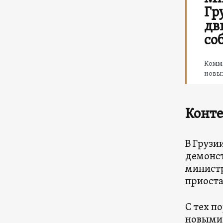
Гр
дв
со
Комм
новы
Конте
В Грузи
демонст
министр
приоста
С тех п
новыми 