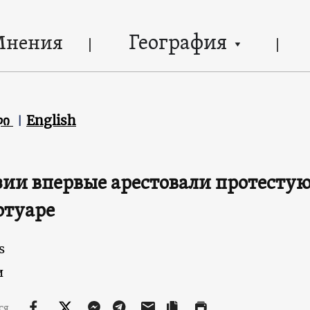
География
Мнения
ლი
English
зии впервые арестовали протесту
отуаре
s
и
ся