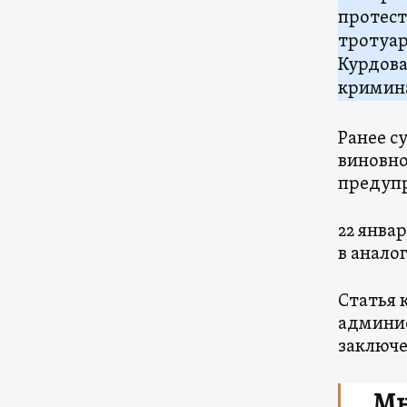
протест
тротуар
Курдов
кримина
Ранее с
виновно
предуп
22 янва
в анало
Статья 
админи
заключе
Мн