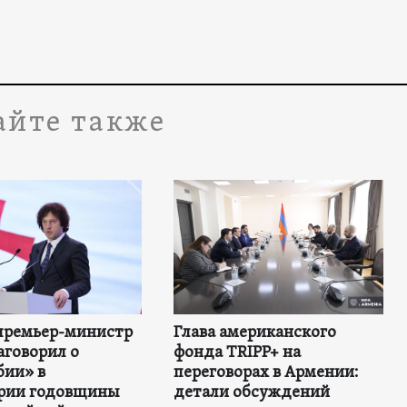
айте также
премьер-министр
Глава американского
аговорил о
фонда TRIPP+ на
бии» в
переговорах в Армении:
рии годовщины
детали обсуждений