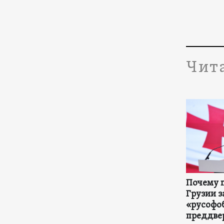
Чит
Почему 
Грузии з
«русофо
преддве