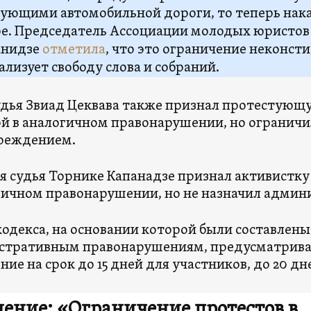
ующими автомобильной дороги, то теперь нака
е. Председатель Ассоциации молодых юристов
анидзе
отметила
, что это ограничение неконст
лизует свободу слова и собраний.
удья Звиад Цеквава также признал протестую
й в аналогичном правонарушении, но огранич
реждением.
ря судья Торнике Капанадзе признал активистк
гичном правонарушении, но не назначил админ
кодекса, на основании которой были составлен
стративным правонарушениям, предусматрива
ние на срок до 15 дней для участников, до 20 д
ение: «Ограничение протестов в