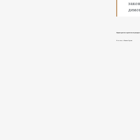
зако
демо
Первые аресты за протесты на тротуаре 
Новости, события в Грузии