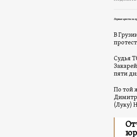
Первые аресты за пр
В Грузи
протест
Судья Т
Закарей
пяти дн
По той 
Димитр
(Луку) 
От
юр