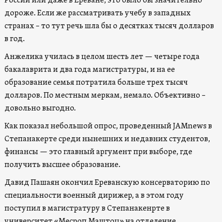
России или даже в Ереване, это было бы значительно
дороже. Если же рассматривать учебу в западных
странах – то тут речь шла бы о десятках тысяч долларов
в год.
Анжелика училась в целом шесть лет — четыре года
бакалаврита и два года магистратуры, и на ее
образование семья потратила больше трех тысяч
долларов. По местным меркам, немало. Объективно –
довольно выгодно.
Как показал небольшой опрос, проведенный JAMnews в
Степанакерте среди нынешних и недавних студентов,
финансы — это главный аргумент при выборе, где
получить высшее образование.
Давид Пашаян окончил Ереванскую консерваторию по
специальности военный дирижер, а в этом году
поступил в магистратуру в Степанакенрте в
университет «Месроп Маштоц» на отделение