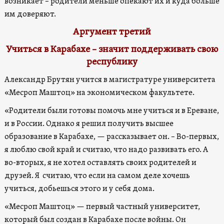
возникает – родители меньше опекают их и куда больше
им доверяют.
Аргумент третий
Учиться в Карабахе – значит поддерживать свою
республику
Александр Брутян учится в магистратуре университета
«Месроп Маштоц» на экономическом факультете.
«Родители были готовы помочь мне учиться и в Ереване,
и в России. Однако я решил получить высшее
образование в Карабахе, — рассказывает он. – Во-первых,
я люблю свой край и считаю, что надо развивать его. А
во-вторых, я не хотел оставлять своих родителей и
друзей. Я считаю, что если на самом деле хочешь
учиться, добьешься этого и у себя дома.
«Месроп Маштоц» — первый частный университет,
который был создан в Карабахе после войны. Он