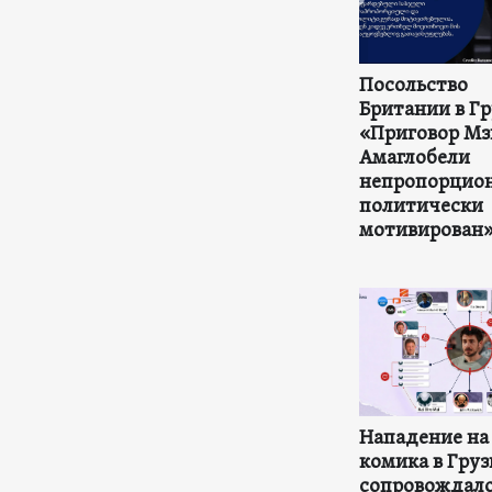
Посольство
Британии в Гр
«Приговор Мз
Амаглобели
непропорцион
политически
мотивирован
Нападение на
комика в Гру
сопровождал