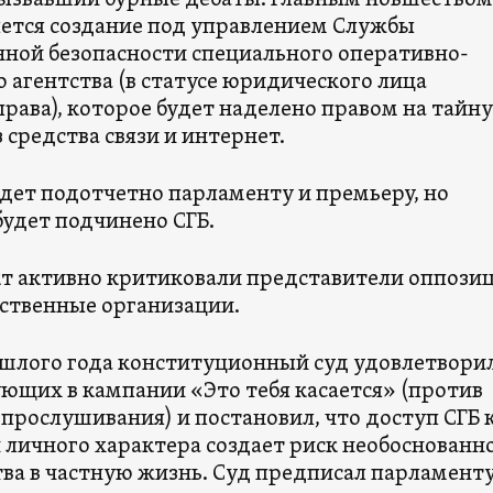
вызвавший бурные дебаты. Главным новшеством
яется создание под управлением Службы
нной безопасности специального оперативно-
 агентства (в статусе юридического лица
рава), которое будет наделено правом на тайн
 средства связи и интернет.
удет подотчетно парламенту и премьеру, но
будет подчинено СГБ.
т активно критиковали представители оппозиц
ственные организации.
ошлого года конституционный суд удовлетворил
ующих в кампании «Это тебя касается» (против
прослушивания) и постановил, что доступ СГБ 
личного характера создает риск необоснованн
ва в частную жизнь. Суд предписал парламент