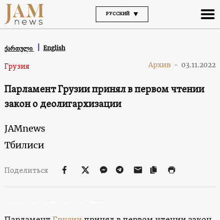
РУССКИЙ
English
ქართული
Архив
-
03.11.2022
Грузия
Парламент Грузии принял в первом чтении
закон о деолигархизации
JAMnews
Тбилиси
Поделиться
Парламент Грузии принял закон о деолигархизации