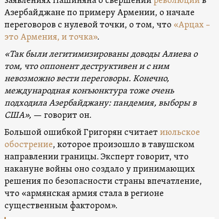
заявлениях Пашиняна о свершении
революции
в
Азербайджане по примеру Армении, о начале
переговоров с нулевой точки, о том, что
«Арцах –
это Армения, и точка»
.
«Так были легитимизированы доводы Алиева о
том, что оппонент деструктивен и с ним
невозможно вести переговоры. Конечно,
международная конъюнктура тоже очень
подходила Азербайджану: пандемия, выборы в
США»,
— говорит он.
Большой ошибкой Григорян считает
июльское
обострение
, которое произошло в тавушском
направлении границы. Эксперт говорит, что
накануне войны оно создало у принимающих
решения по безопасности страны впечатление,
что «армянская армия стала в регионе
существенным фактором».