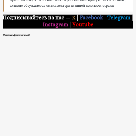
Армении говорят о бесполезности российского присутствия в регионе,
активно обсуждается смена вектора внешней политики страны
Подписывайтесь на нас
—
X
|
Facebook
|
Telegram
|
Instagram
|
Youtube
Ошибки Армении и НК