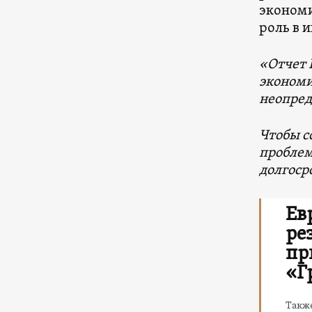
экономи
роль в 
«Отчет 
экономи
неопред
Чтобы с
проблем
долгоср
Ев
ре
пр
«Г
Такж