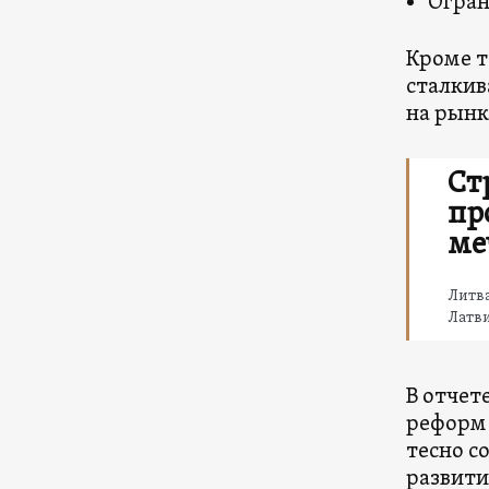
Огран
Кроме т
сталкив
на рынк
Ст
пр
ме
Литва
Латви
В отчет
реформ 
тесно с
развити