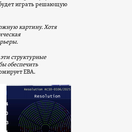
 будет играть решающую
сложную картину. Хотя
ическая
арьеры.
 эти структурные
обы обеспечить
зюмирует ЕВА.