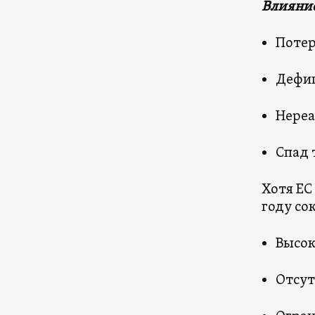
Влияние
Потер
Дефиц
Нереа
Спад 
Хотя ЕС
году со
Высок
Отсут