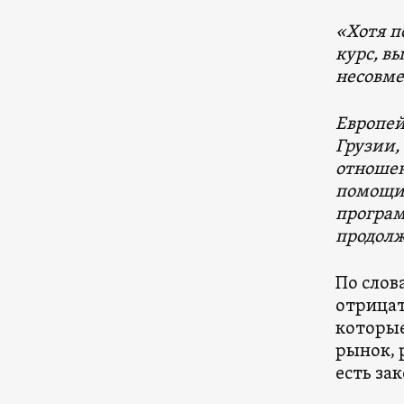
«Хотя п
курс, в
несовме
Европей
Грузии,
отношен
помощи.
програм
продолж
По слов
отрицат
которые
рынок, 
есть за