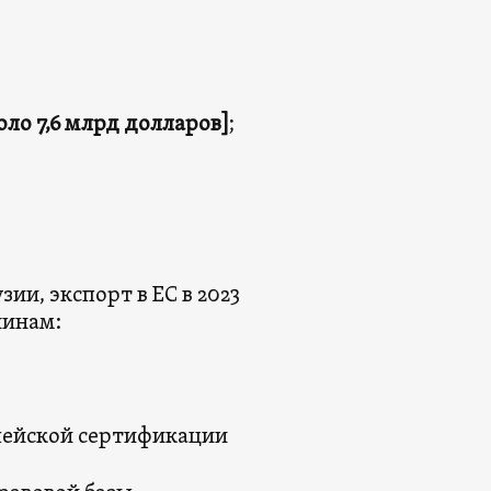
оло 7,6 млрд долларов]
;
и, экспорт в ЕС в 2023
чинам:
пейской сертификации