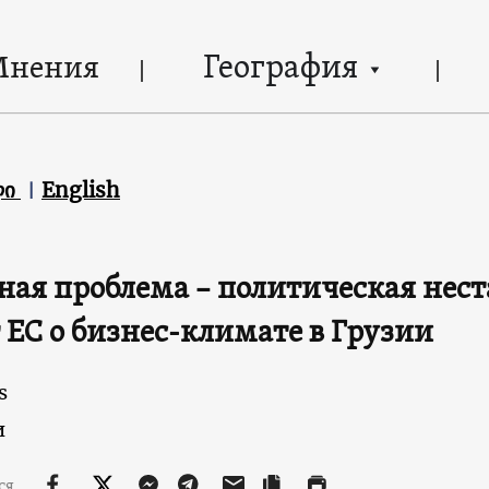
География
Мнения
ლი
English
ная проблема – политическая нест
 ЕС о бизнес-климате в Грузии
s
и
ся