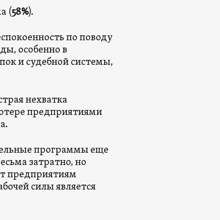
а (
58%
).
еспокоенность по поводу
ды, особенно в
пок и судебной системы,
страя нехватка
потере предприятиями
а.
тельные программы еще
весьма затратно, но
ят предприятиям
абочей силы является