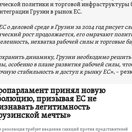
ческой политики и торговой инфраструктуры
интеграции Грузии в рынок ЕС.
ЕС о деловой среде в Грузии за 2024 год рисует 
ческий рост продолжается, его омрачают полит
еленность, нехватка рабочей силы и торговые б
охранить динамику, Грузии необходимо решить
ы, особенно в плане развития рабочей силы, чт
очную стабильность и доступ к рынку ЕС»
, – ре
ропарламент принял новую
золюцию, призывая ЕС не
изнавать легитимность
рузинской мечты»
е резолюция требует введения санкций против представителей