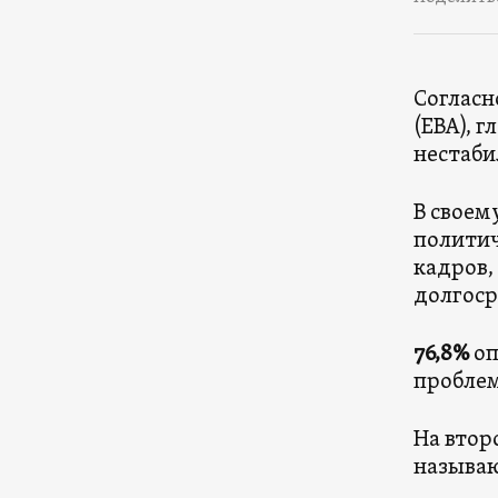
Согласн
(EBA), 
нестаби
В своем
политич
кадров,
долгоср
76,8%
оп
пробле
На втор
называю