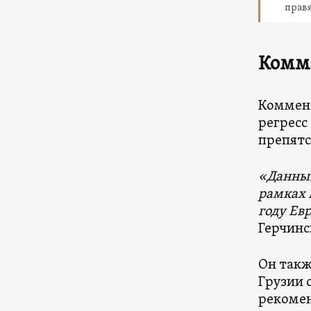
прав
Комм
Коммент
регресс
препятс
«Данный
рамках 
году Ев
Герчинс
Он такж
Грузии 
рекоме