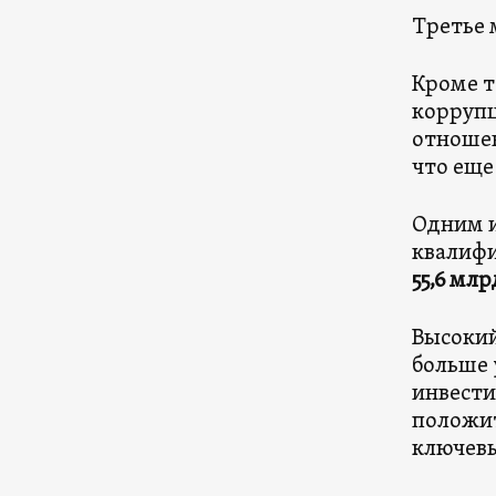
Третье 
Кроме т
коррупц
отношен
что еще
Одним и
квалифи
55,6 мл
Высокий
больше 
инвести
положит
ключевы