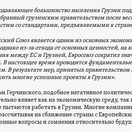
одавляющее большинство населения Грузии подд
ыбранный грузинским правительством после весн
стим со стандартами, предъявляемыми к стране
ский Союз является одним из основных эконом
 однако из-за отхода от основных ценностей, на
ия между ЕС и Грузией, Евросоюз сократил зна
 В настоящее время проводится фундаментальн
м. В результате мер, принятых правительством
ить многие успешные проекты в Грузии».
ам Герчинского, подобное негативное политиче
ельно влияет как на экономическую среду, так 
 пытаются работать в Грузии. Многие компани
рассчитывая на сближение страны с Европейским
конные вопросы и сомнения относительно будущ