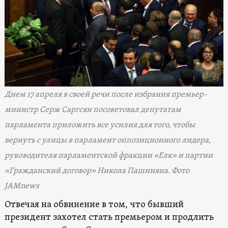
Днем 17 апреля в своей речи после избрания премьер-
министр Серж Саргсян посоветовал депутатам
парламента приложить все усилия для того, чтобы
вернуть с улицы в парламент оппозиционного лидера,
руководителя парламентской фракции «Елк» и партии
«Гражданский договор» Никола Пашиняна. Фото
JAMnews
Отвечая на обвинение в том, что бывший
президент захотел стать премьером и продлить