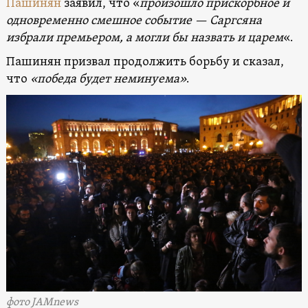
Пашинян
заявил, что «
произошло прискорбное и
одновременно смешное событие — Саргсяна
избрали премьером, а могли бы назвать и царем
«.
Пашинян призвал продолжить борьбу и сказал,
что
«победа будет неминуема»
.
фото JAMnews