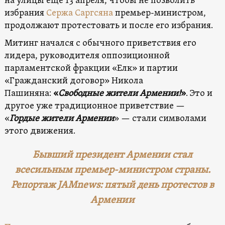
на улицы еще 13 апреля, чтобы не позволить
избрания
Сержа Саргсяна
премьер-министром,
продолжают протестовать и после его избрания.
Митинг начался с обычного приветствия его
лидера, руководителя оппозиционной
парламентской фракции «Елк» и партии
«Гражданский договор» Никола
Пашиняна:
«
Свободные жители Армении!
»
. Это и
другое уже традиционное приветствие —
«
Гордые жители Армении
» — стали символами
этого движения.
Бывший президент Армении стал
всесильным премьер-министром страны.
Репортаж JAMnews: пятый день протестов в
Армении